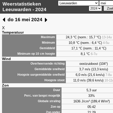
Weerstatistieken
Leeuwarden - 2024
do 16 mei 2024
X
Temperatuur
24,3 °C (norm.: 15,7 °C)
13-14u
Maximum
10,8 °C (norm.: 6,4 °C)
4-5u
Minimum
17,1 °C (norm.: 11,4 °C)
Gemiddeld
8,1
°C
6-7u
Minimum op 10 cm hoogte
Wind
oostzuidoost (104°)
Overheersende richting
3,7 m/s (13,3 km/u)
Gemiddelde snelheid
6,0 m/s (21,6 km/u)
7-8u
Hoogste uurgemiddelde snelheid
11,0 m/s (39,6 km/u)
10-11
Hoogste stoot
Zon
5,3 uur
Duur
33%
Perc. van langst mogelijk
1636 J/cm² (189,4 W/m²)
Globale straling
05:42
Zon op
21:29
Zon onder