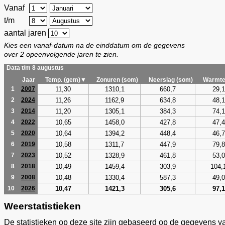
Vanaf
t/m
aantal jaren
Kies een vanaf-datum na de einddatum om de gegevens
over 2 opeenvolgende jaren te zien.
Data t/m 8 augustus
Jaar
Temp. (gem)▼
Zonuren (som)
Neerslag (som)
Warmte
11,30
1310,1
660,7
29,1
1
2007
11,26
1162,9
634,8
48,1
2
2024
11,20
1305,1
384,3
74,1
3
2014
10,65
1458,0
427,8
47,4
4
2022
10,64
1394,2
448,4
46,7
5
2020
10,58
1311,7
447,9
79,8
6
2019
10,52
1328,9
461,8
53,0
7
2023
10,49
1459,4
303,9
104,
8
2018
10,48
1330,4
587,3
49,0
9
2008
10,47
1421,3
305,6
97,1
10
2026
Weerstatistieken
De statistieken op deze site zijn gebaseerd op de gegevens v