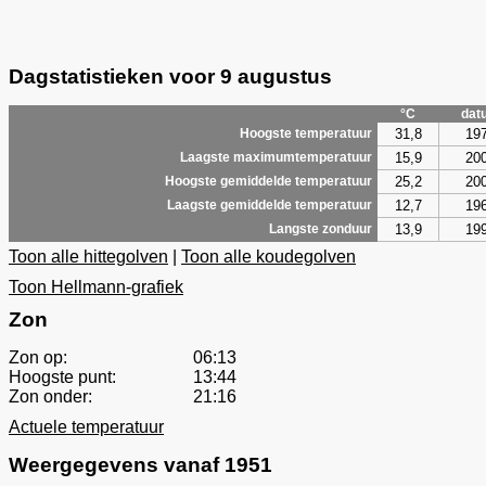
Dagstatistieken voor 9 augustus
°C
dat
31,8
19
Hoogste temperatuur
15,9
20
Laagste maximumtemperatuur
25,2
20
Hoogste gemiddelde temperatuur
12,7
19
Laagste gemiddelde temperatuur
13,9
19
Langste zonduur
Toon alle hittegolven
|
Toon alle koudegolven
Toon Hellmann-grafiek
Zon
Zon op:
06:13
Hoogste punt:
13:44
Zon onder:
21:16
Actuele temperatuur
Weergegevens vanaf 1951