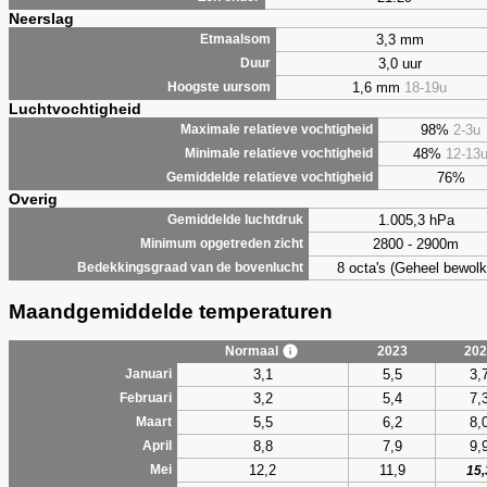
Neerslag
3,3 mm
Etmaalsom
3,0 uur
Duur
1,6 mm
18-19u
Hoogste uursom
Luchtvochtigheid
98%
2-3u
Maximale relatieve vochtigheid
48%
12-13
Minimale relatieve vochtigheid
76%
Gemiddelde relatieve vochtigheid
Overig
1.005,3 hPa
Gemiddelde luchtdruk
2800 - 2900m
Minimum opgetreden zicht
8 octa's (Geheel bewolk
Bedekkingsgraad van de bovenlucht
Maandgemiddelde temperaturen
Normaal
2023
202
3,1
5,5
3,
Januari
3,2
5,4
7,
Februari
5,5
6,2
8,
Maart
8,8
7,9
9,
April
12,2
11,9
Mei
15,