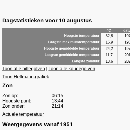
Dagstatistieken voor 10 augustus
°C
dat
32,8
19
Hoogste temperatuur
15,9
19
Laagste maximumtemperatuur
24,2
19
Hoogste gemiddelde temperatuur
11,7
20
Laagste gemiddelde temperatuur
13,6
20
Langste zonduur
Toon alle hittegolven
|
Toon alle koudegolven
Toon Hellmann-grafiek
Zon
Zon op:
06:15
Hoogste punt:
13:44
Zon onder:
21:14
Actuele temperatuur
Weergegevens vanaf 1951