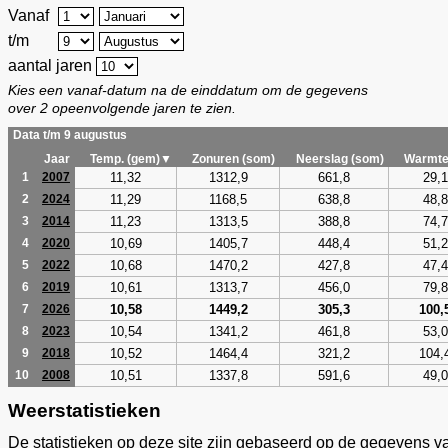
Vanaf
t/m
aantal jaren
Kies een vanaf-datum na de einddatum om de gegevens
over 2 opeenvolgende jaren te zien.
Data t/m 9 augustus
Jaar
Temp. (gem)▼
Zonuren (som)
Neerslag (som)
Warmte
11,32
1312,9
661,8
29,1
1
2007
11,29
1168,5
638,8
48,8
2
2024
11,23
1313,5
388,8
74,7
3
2014
10,69
1405,7
448,4
51,2
4
2020
10,68
1470,2
427,8
47,4
5
2022
10,61
1313,7
456,0
79,8
6
2019
10,58
1449,2
305,3
100,
7
2026
10,54
1341,2
461,8
53,0
8
2023
10,52
1464,4
321,2
104,
9
2018
10,51
1337,8
591,6
49,0
10
2008
Weerstatistieken
De statistieken op deze site zijn gebaseerd op de gegevens v