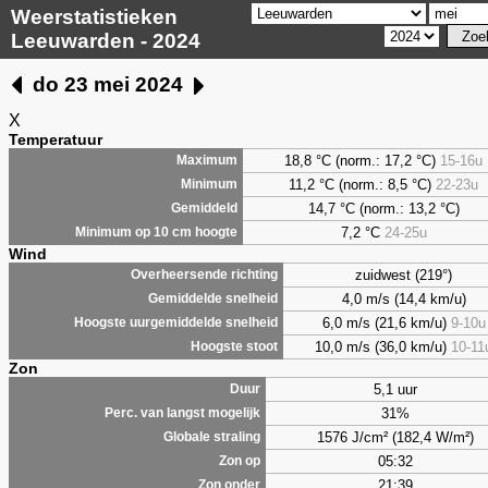
Weerstatistieken
Leeuwarden - 2024
do 23 mei 2024
X
Temperatuur
18,8 °C (norm.: 17,2 °C)
15-16u
Maximum
11,2 °C (norm.: 8,5 °C)
22-23u
Minimum
14,7 °C (norm.: 13,2 °C)
Gemiddeld
7,2
°C
24-25u
Minimum op 10 cm hoogte
Wind
zuidwest (219°)
Overheersende richting
4,0 m/s (14,4 km/u)
Gemiddelde snelheid
6,0 m/s (21,6 km/u)
9-10u
Hoogste uurgemiddelde snelheid
10,0 m/s (36,0 km/u)
10-11
Hoogste stoot
Zon
5,1 uur
Duur
31%
Perc. van langst mogelijk
1576 J/cm² (182,4 W/m²)
Globale straling
05:32
Zon op
21:39
Zon onder