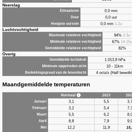
Neerslag
0,0 mm
Etmaalsom
0,0 uur
Duur
0,0 mm
1-2u
Hoogste uursom
Luchtvochtigheid
94%
2-3u
Maximale relatieve vochtigheid
67%
14-15
Minimale relatieve vochtigheid
82%
Gemiddelde relatieve vochtigheid
Overig
1.013,8 hPa
Gemiddelde luchtdruk
10 - 11km
Minimum opgetreden zicht
4 octa's (Half bewolkt
Bedekkingsgraad van de bovenlucht
Maandgemiddelde temperaturen
Normaal
2023
202
3,1
5,5
3,
Januari
3,2
5,4
7,
Februari
5,5
6,2
8,
Maart
8,8
7,9
9,
April
12,2
11,9
Mei
15,