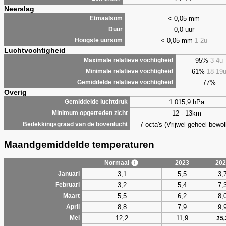
Neerslag
< 0,05 mm
Etmaalsom
0,0 uur
Duur
< 0,05 mm
1-2u
Hoogste uursom
Luchtvochtigheid
95%
3-4u
Maximale relatieve vochtigheid
61%
18-19
Minimale relatieve vochtigheid
77%
Gemiddelde relatieve vochtigheid
Overig
1.015,9 hPa
Gemiddelde luchtdruk
12 - 13km
Minimum opgetreden zicht
7 octa's (Vrijwel geheel bewol
Bedekkingsgraad van de bovenlucht
Maandgemiddelde temperaturen
Normaal
2023
202
3,1
5,5
3,
Januari
3,2
5,4
7,
Februari
5,5
6,2
8,
Maart
8,8
7,9
9,
April
12,2
11,9
Mei
15,