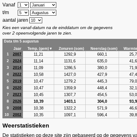
Vanaf
t/m
aantal jaren
Kies een vanaf-datum na de einddatum om de gegevens
over 2 opeenvolgende jaren te zien.
Data t/m 5 augustus
Jaar
Temp. (gem)▼
Zonuren (som)
Neerslag (som)
Warmte
11,21
1292,9
660,1
25,7
1
2007
11,14
1131,6
635,0
41,6
2
2024
11,09
1286,5
380,0
71,9
3
2014
10,58
1427,0
427,9
47,4
4
2022
10,47
1279,2
445,3
79,0
5
2019
10,47
1359,9
448,4
32,1
6
2020
10,45
1307,7
454,5
53,0
7
2023
10,39
1403,1
304,0
93,9
8
2026
10,38
1322,2
571,9
46,6
9
2008
10,35
1097,1
596,4
39,8
10
2002
Weerstatistieken
De statistieken op deze site zijn gebaseerd op de gegevens v