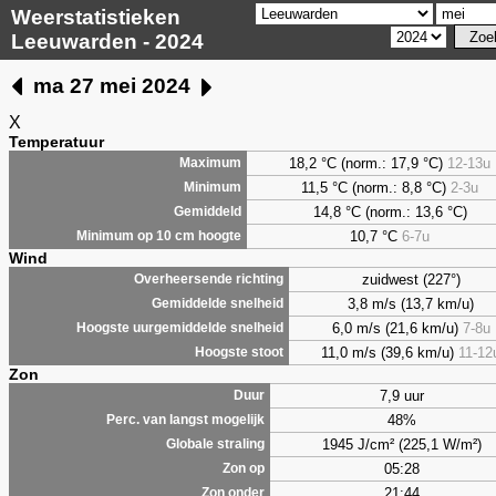
Weerstatistieken
Leeuwarden - 2024
ma 27 mei 2024
X
Temperatuur
18,2 °C (norm.: 17,9 °C)
12-13u
Maximum
11,5 °C (norm.: 8,8 °C)
2-3u
Minimum
14,8 °C (norm.: 13,6 °C)
Gemiddeld
10,7 °C
6-7u
Minimum op 10 cm hoogte
Wind
zuidwest (227°)
Overheersende richting
3,8 m/s (13,7 km/u)
Gemiddelde snelheid
6,0 m/s (21,6 km/u)
7-8u
Hoogste uurgemiddelde snelheid
11,0 m/s (39,6 km/u)
11-12
Hoogste stoot
Zon
7,9 uur
Duur
48%
Perc. van langst mogelijk
1945 J/cm² (225,1 W/m²)
Globale straling
05:28
Zon op
21:44
Zon onder