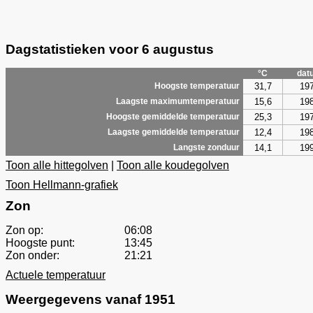
Dagstatistieken voor 6 augustus
°C
dat
31,7
19
Hoogste temperatuur
15,6
19
Laagste maximumtemperatuur
25,3
19
Hoogste gemiddelde temperatuur
12,4
19
Laagste gemiddelde temperatuur
14,1
19
Langste zonduur
Toon alle hittegolven
|
Toon alle koudegolven
Toon Hellmann-grafiek
Zon
Zon op:
06:08
Hoogste punt:
13:45
Zon onder:
21:21
Actuele temperatuur
Weergegevens vanaf 1951