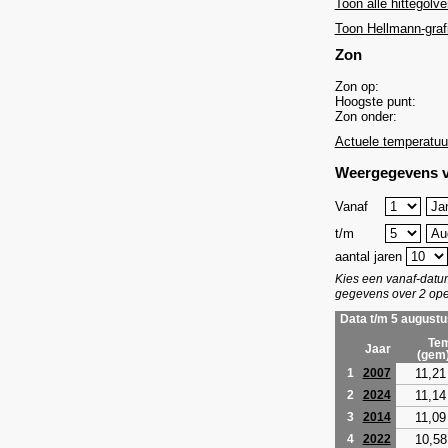
Toon alle hittegolve
Toon Hellmann-graf
Zon
Zon op:
Hoogste punt:
Zon onder:
Actuele temperatuu
Weergegevens v
Vanaf
t/m
aantal jaren
Kies een vanaf-dat
gegevens over 2 ope
Data t/m 5 augustu
Tem
Jaar
(gem
11,21
1
2007
11,14
2
2024
11,09
3
2014
10,58
4
2022