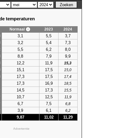
e temperaturen
Normaal
2023
2024
3,1
5,5
3,7
i
3,2
5,4
7,3
i
5,5
6,2
8,0
t
8,8
7,9
9,9
l
12,2
11,9
i
15,3
15,1
17,5
i
15,0
17,3
17,5
i
17,4
17,3
16,9
s
18,5
14,5
17,3
r
15,5
10,7
12,5
r
11,9
6,7
7,5
r
6,8
3,9
6,1
r
6,2
9,87
11,02
11,29
Advertentie