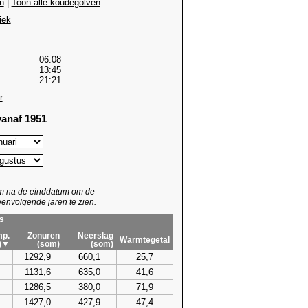
n
|
Toon alle koudegolven
iek
06:08
13:45
21:21
r
anaf 1951
um na de einddatum om de
envolgende jaren te zien.
s
p.
Zonuren
Neerslag
Warmtegetal
)▼
(som)
(som)
1292,9
660,1
25,7
1131,6
635,0
41,6
1286,5
380,0
71,9
1427,0
427,9
47,4