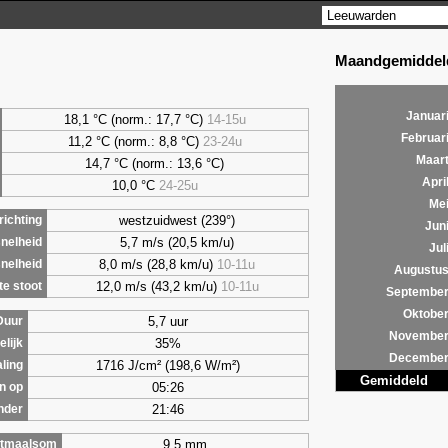
Maandgemiddeld
Januar
18,1 °C (norm.: 17,7 °C)
14-15u
Februar
11,2 °C (norm.: 8,8 °C)
23-24u
Maar
14,7 °C (norm.: 13,6 °C)
Apri
10,0 °C
24-25u
Me
westzuidwest (239°)
ichting
Jun
5,7 m/s (20,5 km/u)
nelheid
Jul
8,0 m/s (28,8 km/u)
10-11u
nelheid
Augustu
12,0 m/s (43,2 km/u)
10-11u
e stoot
Septembe
Oktobe
5,7 uur
Duur
Novembe
35%
lijk
Decembe
1716 J/cm² (198,6 W/m²)
aling
Gemiddeld
05:26
n op
21:46
nder
9,5 mm
tmaalsom