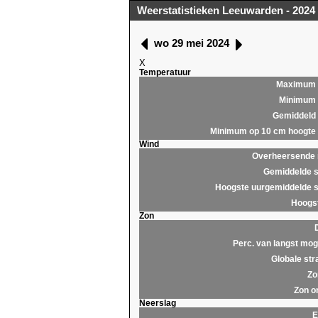
Weerstatistieken Leeuwarden - 2024
wo 29 mei 2024
X
Temperatuur
Maximum
Minimum
Gemiddeld
Minimum op 10 cm hoogte
Wind
Overheersende r
Gemiddelde s
Hoogste uurgemiddelde s
Hoogst
Zon
Perc. van langst moge
Globale str
Zo
Zon o
Neerslag
E