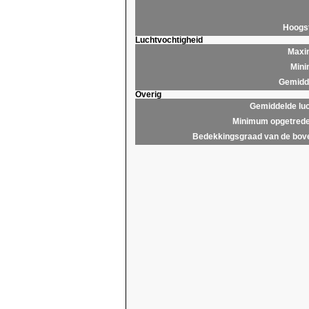
Hoogs
Luchtvochtigheid
Maxim
Mini
Gemidde
Overig
Gemiddelde lu
Minimum opgetrede
Bedekkingsgraad van de bov