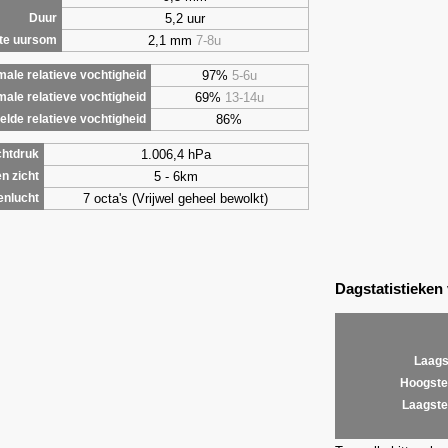
5,2 uur
Duur
2,1 mm
7-8u
te uursom
97%
5-6u
ale relatieve vochtigheid
69%
13-14u
male relatieve vochtigheid
86%
lde relatieve vochtigheid
1.006,4 hPa
chtdruk
5 - 6km
n zicht
7 octa's (Vrijwel geheel bewolkt)
enlucht
Dagstatistieken
Laags
Hoogste
Laagste