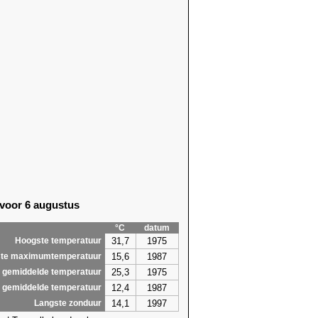
 voor 6 augustus
°C
datum
31,7
1975
Hoogste temperatuur
15,6
1987
te maximumtemperatuur
25,3
1975
 gemiddelde temperatuur
12,4
1987
 gemiddelde temperatuur
14,1
1997
Langste zonduur