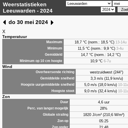
Weerstatistieken
Leeuwarden - 2024
do 30 mei 2024
X
Temperatuur
18,7 °C (norm.: 18,5 °C)
13-14u
Maximum
11,5 °C (norm.: 9,9 °C)
3-4u
Minimum
14,7 °C (norm.: 14,2 °C)
Gemiddeld
10,9 °C
6-7u
Minimum op 10 cm hoogte
Wind
westzuidwest (244°)
Overheersende richting
3,3 m/s (11,9 km/u)
Gemiddelde snelheid
5,0 m/s (18,0 km/u)
10-11
Hoogste uurgemiddelde snelheid
9,0 m/s (32,4 km/u)
10-11
Hoogste stoot
Zon
4,6 uur
Duur
28%
Perc. van langst mogelijk
1820 J/cm² (210,6 W/m²)
Globale straling
05:25
Zon op
21:48
Zon onder