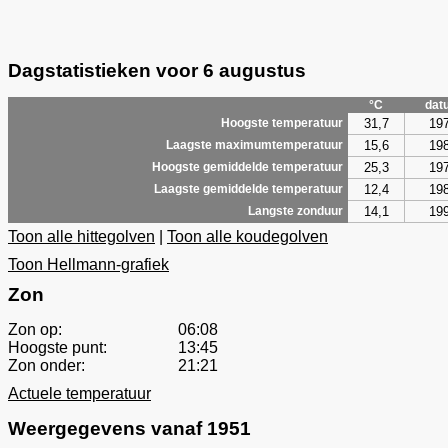
Dagstatistieken voor 6 augustus
°C
dat
31,7
19
Hoogste temperatuur
15,6
19
Laagste maximumtemperatuur
25,3
19
Hoogste gemiddelde temperatuur
12,4
19
Laagste gemiddelde temperatuur
14,1
19
Langste zonduur
Toon alle hittegolven
|
Toon alle koudegolven
Toon Hellmann-grafiek
Zon
Zon op:
06:08
Hoogste punt:
13:45
Zon onder:
21:21
Actuele temperatuur
Weergegevens vanaf 1951