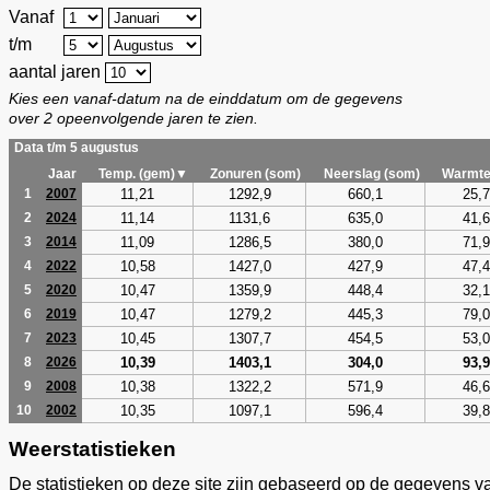
Vanaf
t/m
aantal jaren
Kies een vanaf-datum na de einddatum om de gegevens
over 2 opeenvolgende jaren te zien.
Data t/m 5 augustus
Jaar
Temp. (gem)▼
Zonuren (som)
Neerslag (som)
Warmte
11,21
1292,9
660,1
25,7
1
2007
11,14
1131,6
635,0
41,6
2
2024
11,09
1286,5
380,0
71,9
3
2014
10,58
1427,0
427,9
47,4
4
2022
10,47
1359,9
448,4
32,1
5
2020
10,47
1279,2
445,3
79,0
6
2019
10,45
1307,7
454,5
53,0
7
2023
10,39
1403,1
304,0
93,9
8
2026
10,38
1322,2
571,9
46,6
9
2008
10,35
1097,1
596,4
39,8
10
2002
Weerstatistieken
De statistieken op deze site zijn gebaseerd op de gegevens v