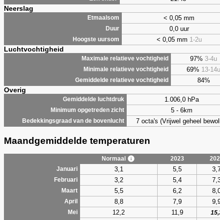
Neerslag
< 0,05 mm
Etmaalsom
0,0 uur
Duur
< 0,05 mm
1-2u
Hoogste uursom
Luchtvochtigheid
97%
3-4u
Maximale relatieve vochtigheid
69%
13-14
Minimale relatieve vochtigheid
84%
Gemiddelde relatieve vochtigheid
Overig
1.006,0 hPa
Gemiddelde luchtdruk
5 - 6km
Minimum opgetreden zicht
7 octa's (Vrijwel geheel bewol
Bedekkingsgraad van de bovenlucht
Maandgemiddelde temperaturen
Normaal
2023
202
3,1
5,5
3,
Januari
3,2
5,4
7,
Februari
5,5
6,2
8,
Maart
8,8
7,9
9,
April
12,2
11,9
Mei
15,