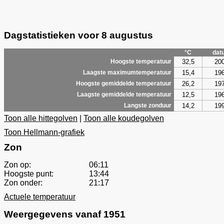
Dagstatistieken voor 8 augustus
°C
dat
32,5
20
Hoogste temperatuur
15,4
19
Laagste maximumtemperatuur
26,2
19
Hoogste gemiddelde temperatuur
12,5
19
Laagste gemiddelde temperatuur
14,2
19
Langste zonduur
Toon alle hittegolven
|
Toon alle koudegolven
Toon Hellmann-grafiek
Zon
Zon op:
06:11
Hoogste punt:
13:44
Zon onder:
21:17
Actuele temperatuur
Weergegevens vanaf 1951