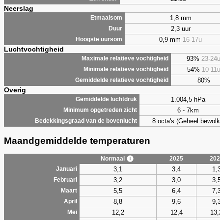
Neerslag
1,8 mm
Etmaalsom
2,3 uur
Duur
0,9 mm
16-17u
Hoogste uursom
Luchtvochtigheid
93%
23-24
Maximale relatieve vochtigheid
54%
10-11
Minimale relatieve vochtigheid
80%
Gemiddelde relatieve vochtigheid
Overig
1.004,5 hPa
Gemiddelde luchtdruk
6 - 7km
Minimum opgetreden zicht
8 octa's (Geheel bewolk
Bedekkingsgraad van de bovenlucht
Maandgemiddelde temperaturen
Normaal
2025
202
3,1
3,4
1,
Januari
3,2
3,0
3,
Februari
5,5
6,4
7,
Maart
8,8
9,6
9,
April
12,2
12,4
13,
Mei