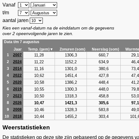
Vanaf
t/m
aantal jaren
Kies een vanaf-datum na de einddatum om de gegevens
over 2 opeenvolgende jaren te zien.
Data t/m 7 augustus
Jaar
Temp. (gem)▼
Zonuren (som)
Neerslag (som)
Warmte
11,28
1306,3
660,7
29,1
1
2007
11,22
1152,2
634,9
46,4
2
2024
11,16
1301,0
380,6
73,4
3
2014
10,62
1451,4
427,8
47,4
4
2022
10,58
1386,2
448,4
41,2
5
2020
10,55
1300,3
448,0
79,8
6
2019
10,50
1318,3
458,8
53,0
7
2023
10,47
1421,3
305,6
97,1
8
2026
10,46
1328,3
583,8
49,0
9
2008
10,44
1455,2
303,4
101,
10
2018
Weerstatistieken
De statistieken op deze site zijn gebaseerd op de gegevens v