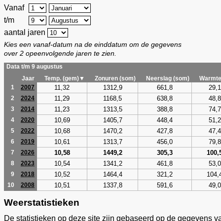
Vanaf
t/m
aantal jaren
Kies een vanaf-datum na de einddatum om de gegevens
over 2 opeenvolgende jaren te zien.
Data t/m 9 augustus
Jaar
Temp. (gem)▼
Zonuren (som)
Neerslag (som)
Warmte
11,32
1312,9
661,8
29,1
1
2007
11,29
1168,5
638,8
48,8
2
2024
11,23
1313,5
388,8
74,7
3
2014
10,69
1405,7
448,4
51,2
4
2020
10,68
1470,2
427,8
47,4
5
2022
10,61
1313,7
456,0
79,8
6
2019
10,58
1449,2
305,3
100,
7
2026
10,54
1341,2
461,8
53,0
8
2023
10,52
1464,4
321,2
104,
9
2018
10,51
1337,8
591,6
49,0
10
2008
Weerstatistieken
De statistieken op deze site zijn gebaseerd op de gegevens v