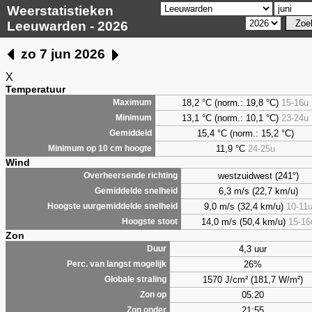
Weerstatistieken
Leeuwarden - 2026
zo 7 jun 2026
X
Temperatuur
18,2 °C (norm.: 19,8 °C)
15-16u
Maximum
13,1 °C (norm.: 10,1 °C)
23-24u
Minimum
15,4 °C (norm.: 15,2 °C)
Gemiddeld
11,9 °C
24-25u
Minimum op 10 cm hoogte
Wind
westzuidwest (241°)
Overheersende richting
6,3 m/s (22,7 km/u)
Gemiddelde snelheid
9,0 m/s (32,4 km/u)
10-11
Hoogste uurgemiddelde snelheid
14,0 m/s (50,4 km/u)
15-16
Hoogste stoot
Zon
4,3 uur
Duur
26%
Perc. van langst mogelijk
1570 J/cm² (181,7 W/m²)
Globale straling
05:20
Zon op
21:55
Zon onder