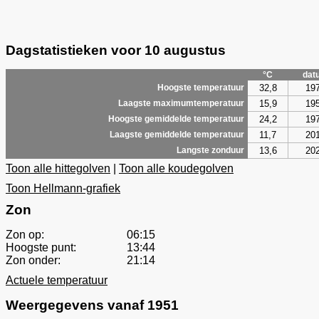
Dagstatistieken voor 10 augustus
°C
dat
32,8
19
Hoogste temperatuur
15,9
19
Laagste maximumtemperatuur
24,2
19
Hoogste gemiddelde temperatuur
11,7
20
Laagste gemiddelde temperatuur
13,6
20
Langste zonduur
Toon alle hittegolven
|
Toon alle koudegolven
Toon Hellmann-grafiek
Zon
Zon op:
06:15
Hoogste punt:
13:44
Zon onder:
21:14
Actuele temperatuur
Weergegevens vanaf 1951