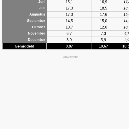
15,1
16,9
Juni
17,
17,3
18,5
Juli
18,
17,3
17,6
Augustus
19,
14,5
15,0
September
14,
10,7
12,0
Oktober
10,
6,7
7,3
November
6,
3,9
5,9
December
3,
Gemiddeld
9,87
10,67
10,
Advertentie