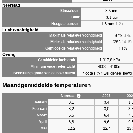
Neerslag
3,5 mm
Etmaalsom
3,1 uur
Duur
1,6 mm
1-2u
Hoogste uursom
Luchtvochtigheid
97%
3-4u
Maximale relatieve vochtigheid
68%
14-15
Minimale relatieve vochtigheid
81%
Gemiddelde relatieve vochtigheid
Overig
1.017,8 hPa
Gemiddelde luchtdruk
4000 - 4100m
Minimum opgetreden zicht
7 octa's (Vrijwel geheel bewol
Bedekkingsgraad van de bovenlucht
Maandgemiddelde temperaturen
Normaal
2025
202
3,1
3,4
1,
Januari
3,2
3,0
3,
Februari
5,5
6,4
7,
Maart
8,8
9,6
9,
April
12,2
12,4
13,
Mei