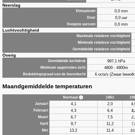
Neerslag
0,0 mm
Etmaalsom
0,0 uur
Duur
0,0 mm
Hoogste uursom
Luchtvochtigheid
Maximale relatieve vochtigheid
Minimale relatieve vochtigheid
Gemiddelde relatieve vochtigheid
Overig
997,1 hPa
Gemiddelde luchtdruk
4800 - 4900m
Minimum opgetreden zicht
6 octa's (Zwaar bewolk
Bedekkingsgraad van de bovenlucht
Maandgemiddelde temperaturen
Normaal
1961
19
4,1
2,0
4,
Januari
4,3
6,4
Februari
3,
6,7
7,5
Maart
2,
9,7
11,2
April
7,
13,2
11,4
Mei
10