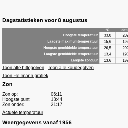
Dagstatistieken voor 8 augustus
°C
dat
33,8
20
Hoogste temperatuur
15,6
19
Laagste maximumtemperatuur
26,5
20
Hoogste gemiddelde temperatuur
13,4
19
Laagste gemiddelde temperatuur
13,6
19
Langste zonduur
Toon alle hittegolven
|
Toon alle koudegolven
Toon Hellmann-grafiek
Zon
Zon op:
06:11
Hoogste punt:
13:44
Zon onder:
21:17
Actuele temperatuur
Weergegevens vanaf 1956