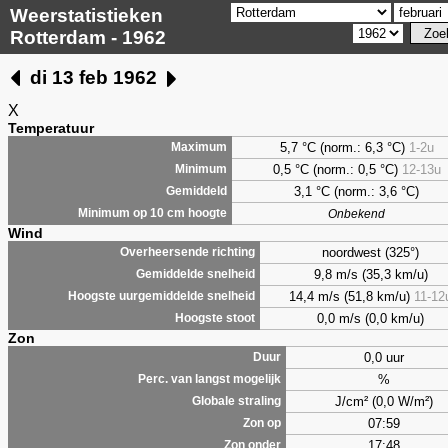
Weerstatistieken
Rotterdam - 1962
di 13 feb 1962
X
Temperatuur
5,7 °C (norm.: 6,3 °C)
1-2u
Maximum
0,5 °C (norm.: 0,5 °C)
12-13u
Minimum
3,1 °C (norm.: 3,6 °C)
Gemiddeld
Minimum op 10 cm hoogte
Onbekend
Wind
noordwest (325°)
Overheersende richting
9,8 m/s (35,3 km/u)
Gemiddelde snelheid
14,4 m/s (51,8 km/u)
11-12
Hoogste uurgemiddelde snelheid
0,0 m/s (0,0 km/u)
Hoogste stoot
Zon
0,0 uur
Duur
%
Perc. van langst mogelijk
J/cm² (0,0 W/m²)
Globale straling
07:59
Zon op
17:48
Zon onder