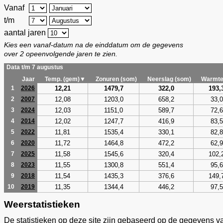
Vanaf
t/m
aantal jaren
Kies een vanaf-datum na de einddatum om de gegevens
over 2 opeenvolgende jaren te zien.
Data t/m 7 augustus
Jaar
Temp. (gem)▼
Zonuren (som)
Neerslag (som)
Warmte
12,21
1479,7
322,0
193,
1
2026
12,08
1203,0
658,2
33,0
2
2007
12,03
1151,0
589,7
72,6
3
2024
12,02
1247,7
416,9
83,5
4
2014
11,81
1535,4
330,1
82,8
5
2022
11,72
1464,8
472,2
62,9
6
2020
11,58
1545,6
320,4
102,
7
2025
11,55
1300,8
551,4
95,6
8
2023
11,54
1435,3
376,6
149,
9
2018
11,35
1344,4
446,2
97,5
10
2019
Weerstatistieken
De statistieken op deze site zijn gebaseerd op de gegevens v