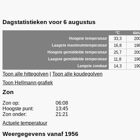
Dagstatistieken voor 6 augustus
°C
dat
33,3
20
Hoogste temperatuur
16,8
19
Laagste maximumtemperatuur
25,7
20
Hoogste gemiddelde temperatuur
11,8
19
Laagste gemiddelde temperatuur
14,3
19
Langste zonduur
Toon alle hittegolven
|
Toon alle koudegolven
Toon Hellmann-grafiek
Zon
Zon op:
06:08
Hoogste punt:
13:45
Zon onder:
21:21
Actuele temperatuur
Weergegevens vanaf 1956