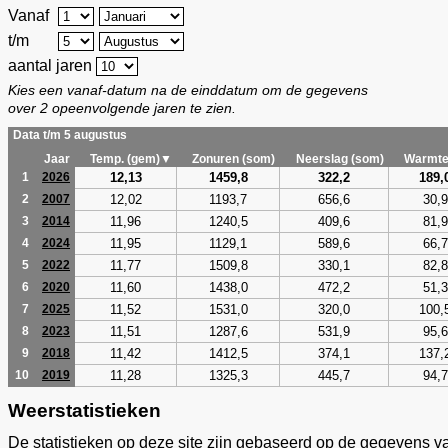
Vanaf
t/m
aantal jaren
Kies een vanaf-datum na de einddatum om de gegevens
over 2 opeenvolgende jaren te zien.
Data t/m 5 augustus
Jaar
Temp. (gem)▼
Zonuren (som)
Neerslag (som)
Warmte
12,13
1459,8
322,2
189,
1
2026
12,02
1193,7
656,6
30,9
2
2007
11,96
1240,5
409,6
81,9
3
2014
11,95
1129,1
589,6
66,7
4
2024
11,77
1509,8
330,1
82,8
5
2022
11,60
1438,0
472,2
51,3
6
2020
11,52
1531,0
320,0
100,
7
2025
11,51
1287,6
531,9
95,6
8
2023
11,42
1412,5
374,1
137,
9
2018
11,28
1325,3
445,7
94,7
10
2019
Weerstatistieken
De statistieken op deze site zijn gebaseerd op de gegevens v