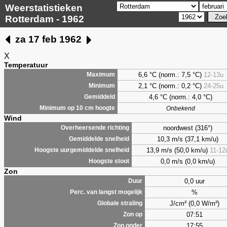
Weerstatistieken
Rotterdam - 1962
za 17 feb 1962
X
Temperatuur
6,6 °C (norm.: 7,5 °C)
12-13u
Maximum
2,1 °C (norm.: 0,2 °C)
24-25u
Minimum
4,6 °C (norm.: 4,0 °C)
Gemiddeld
Minimum op 10 cm hoogte
Onbekend
Wind
noordwest (316°)
Overheersende richting
10,3 m/s (37,1 km/u)
Gemiddelde snelheid
13,9 m/s (50,0 km/u)
11-12
Hoogste uurgemiddelde snelheid
0,0 m/s (0,0 km/u)
Hoogste stoot
Zon
0,0 uur
Duur
%
Perc. van langst mogelijk
J/cm² (0,0 W/m²)
Globale straling
07:51
Zon op
17:55
Zon onder