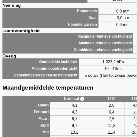
Neerslag
0,0 mm
Etmaalsom
0,0 uur
Duur
0,0 mm
Hoogste uursom
Luchtvochtigheid
Maximale relatieve vochtigheid
Minimale relatieve vochtigheid
Gemiddelde relatieve vochtigheid
Overig
1.023,2 hPa
Gemiddelde luchtdruk
10 - 11km
Minimum opgetreden zicht
5 octa's (Half tot zwaar bewol
Bedekkingsgraad van de bovenlucht
Maandgemiddelde temperaturen
Normaal
1961
19
4,1
2,0
4,
Januari
4,3
6,4
Februari
3,
6,7
7,5
Maart
2,
9,7
11,2
April
7,
13,2
11,4
Mei
10