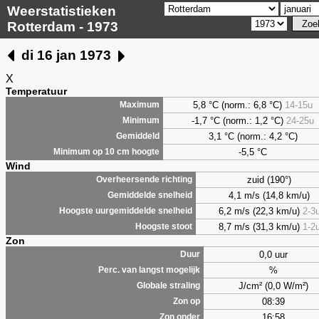
Weerstatistieken
Rotterdam - 1973
di 16 jan 1973
X
Temperatuur
5,8
°C (norm.: 6,8 °C)
14-15u
Maximum
-1,7 °C (norm.: 1,2 °C)
24-25u
Minimum
3,1
°C (norm.: 4,2 °C)
Gemiddeld
-5,5 °C
Minimum op 10 cm hoogte
Wind
zuid (190°)
Overheersende richting
4,1 m/s (14,8 km/u)
Gemiddelde snelheid
6,2 m/s (22,3 km/u)
2-3
Hoogste uurgemiddelde snelheid
8,7 m/s (31,3 km/u)
1-2
Hoogste stoot
Zon
0,0 uur
Duur
%
Perc. van langst mogelijk
J/cm² (0,0 W/m²)
Globale straling
08:39
Zon op
16:58
Zon onder