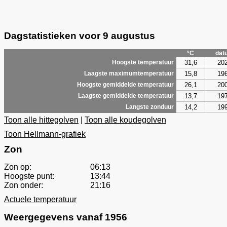
Dagstatistieken voor 9 augustus
°C
dat
31,6
20
Hoogste temperatuur
15,8
19
Laagste maximumtemperatuur
26,1
20
Hoogste gemiddelde temperatuur
13,7
19
Laagste gemiddelde temperatuur
14,2
19
Langste zonduur
Toon alle hittegolven
|
Toon alle koudegolven
Toon Hellmann-grafiek
Zon
Zon op:
06:13
Hoogste punt:
13:44
Zon onder:
21:16
Actuele temperatuur
Weergegevens vanaf 1956