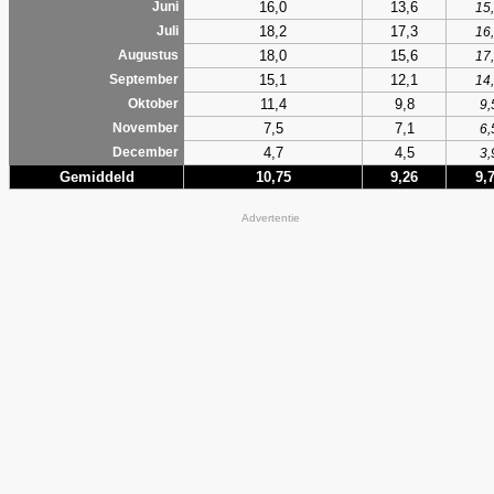
16,0
13,6
Juni
15
18,2
17,3
Juli
16
18,0
15,6
Augustus
17
15,1
12,1
September
14
11,4
9,8
Oktober
9,
7,5
7,1
November
6,
4,7
4,5
December
3,
Gemiddeld
10,75
9,26
9,
Advertentie