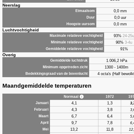
Neerslag
0,0 mm
Etmaalsom
0,0 uur
Duur
0,0 mm
Hoogste uursom
Luchtvochtigheid
93%
24-25
Maximale relatieve vochtigheid
90%
3-4u
Minimale relatieve vochtigheid
91%
Gemiddelde relatieve vochtigheid
Overig
1.006,2 hPa
Gemiddelde luchtdruk
1300 - 1400m
Minimum opgetreden zicht
4 octa's (Half bewolkt
Bedekkingsgraad van de bovenlucht
Maandgemiddelde temperaturen
Normaal
1972
19
4,1
1,3
Januari
3,
4,3
3,8
Februari
3,
6,7
6,4
Maart
5,
9,7
7,8
April
6,
13,2
11,8
Mei
12