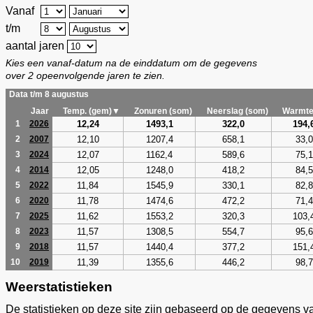
Vanaf
t/m
aantal jaren
Kies een vanaf-datum na de einddatum om de gegevens
over 2 opeenvolgende jaren te zien.
Data t/m 8 augustus
Jaar
Temp. (gem)▼
Zonuren (som)
Neerslag (som)
Warmte
12,24
1493,1
322,0
194,
1
2026
12,10
1207,4
658,1
33,0
2
2007
12,07
1162,4
589,6
75,1
3
2024
12,05
1248,0
418,2
84,5
4
2014
11,84
1545,9
330,1
82,8
5
2022
11,78
1474,6
472,2
71,4
6
2020
11,62
1553,2
320,3
103,
7
2025
11,57
1308,5
554,7
95,6
8
2023
11,57
1440,4
377,2
151,
9
2018
11,39
1355,6
446,2
98,7
10
2019
Weerstatistieken
De statistieken op deze site zijn gebaseerd op de gegevens v