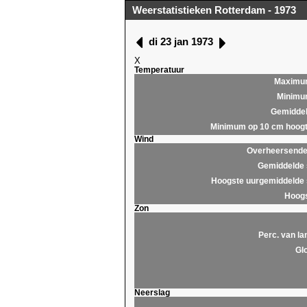
Weerstatistieken Rotterdam - 1973
di 23 jan 1973
X
Temperatuur
Maximu
Minim
Gemidde
Minimum op 10 cm hoog
Wind
Overheersende 
Gemiddelde 
Hoogste uurgemiddelde 
Hoogs
Zon
Perc. van la
Glo
Neerslag