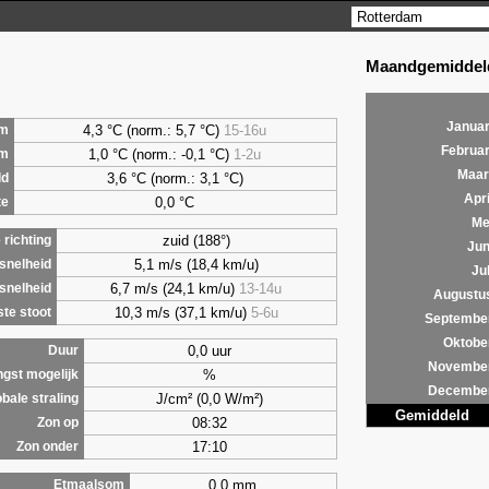
Maandgemiddeld
Januar
4,3 °C (norm.: 5,7 °C)
15-16u
m
Februar
1,0 °C (norm.: -0,1 °C)
1-2u
um
Maar
3,6 °C (norm.: 3,1 °C)
ld
Apri
0,0 °C
te
Me
zuid (188°)
richting
Jun
5,1 m/s (18,4 km/u)
snelheid
Jul
6,7 m/s (24,1 km/u)
13-14u
snelheid
Augustu
10,3 m/s (37,1 km/u)
5-6u
te stoot
Septembe
Oktobe
0,0 uur
Duur
Novembe
%
ngst mogelijk
Decembe
J/cm² (0,0 W/m²)
bale straling
Gemiddeld
08:32
Zon op
17:10
Zon onder
0,0 mm
Etmaalsom