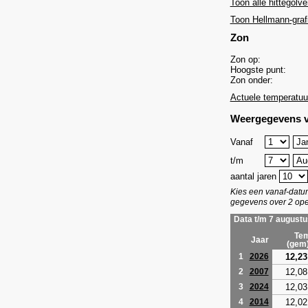
Toon alle hittegolve
Toon Hellmann-graf
Zon
Zon op:
Hoogste punt:
Zon onder:
Actuele temperatuu
Weergegevens v
Vanaf
t/m
aantal jaren
Kies een vanaf-dat
gegevens over 2 ope
Data t/m 7 augustu
Tem
Jaar
(gem
12,23
1
2026
12,08
2
2007
12,03
3
2024
12,02
4
2014