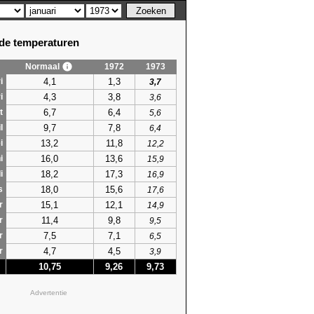
e temperaturen
Normaal
1972
1973
4,1
1,3
i
3,7
4,3
3,8
i
3,6
6,7
6,4
t
5,6
9,7
7,8
l
6,4
13,2
11,8
i
12,2
16,0
13,6
i
15,9
18,2
17,3
i
16,9
18,0
15,6
s
17,6
15,1
12,1
r
14,9
11,4
9,8
r
9,5
7,5
7,1
r
6,5
4,7
4,5
r
3,9
10,75
9,26
9,73
Advertentie