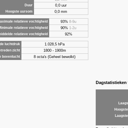
0,0 uur
Duur
0,0 mm
Hoogste uursom
93%
8-9u
aximale relatieve vochtigheid
90%
1-2u
inimale relatieve vochtigheid
92%
iddelde relatieve vochtigheid
1.028,5 hPa
de luchtdruk
1800 - 1900m
treden zicht
8 octa's (Geheel bewolkt)
e bovenlucht
Dagstatistieken
Laags
Hoogste
Laagste