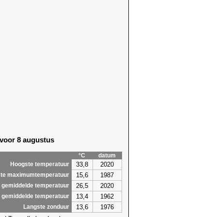
 voor 8 augustus
°C
datum
33,8
2020
Hoogste temperatuur
15,6
1987
te maximumtemperatuur
26,5
2020
 gemiddelde temperatuur
13,4
1962
 gemiddelde temperatuur
13,6
1976
Langste zonduur