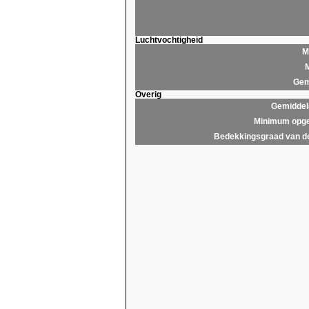
Luchtvochtigheid
M
M
Gem
Overig
Gemiddel
Minimum opge
Bedekkingsgraad van d