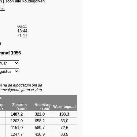
n
|
Toon alle koudegolven
iek
06:11
13:44
21:17
r
anaf 1956
um na de einddatum om de
envolgende jaren te zien.
s
p.
Zonuren
Neerslag
Warmtegetal
)▼
(som)
(som)
1487,2
322,0
193,3
1203,0
658,2
33,0
1151,0
589,7
72,6
1247,7
416,9
83,5