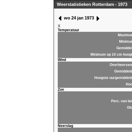
Weerstatistieken Rotterdam - 1973
wo 24 jan 1973
X
Temperatuur
Maximu
Minim
Gemidde
Minimum op 10 cm hoog
Wind
Overheersend
Gemiddeld
Hoogste uurgemiddeld
Hoo
Zon
Perc. van la
Glo
Neerslag