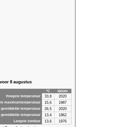
 voor 8 augustus
°C
datum
33,8
2020
Hoogste temperatuur
15,6
1987
te maximumtemperatuur
26,5
2020
 gemiddelde temperatuur
13,4
1962
 gemiddelde temperatuur
13,6
1976
Langste zonduur