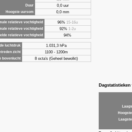
0,0 uur
Duur
0,0 mm
Hoogste uursom
96%
15-16u
ale relatieve vochtigheid
92%
1-2u
male relatieve vochtigheid
94%
lde relatieve vochtigheid
1.031,3 hPa
de luchtdruk
1100 - 1200m
treden zicht
8 octa's (Geheel bewolkt)
e bovenlucht
Dagstatistieken
Laags
Hoogste
Laagste