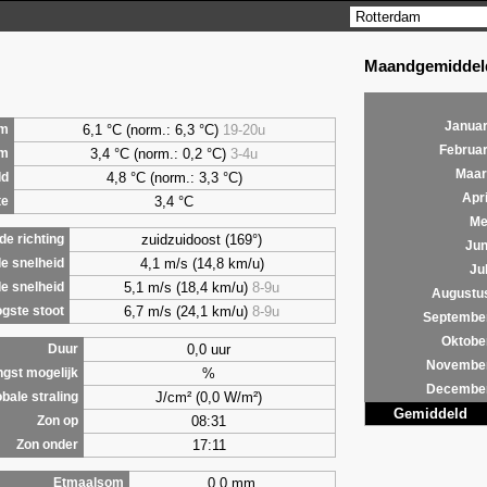
Maandgemiddeld
Januar
6,1 °C (norm.: 6,3 °C)
19-20u
m
Februar
3,4 °C (norm.: 0,2 °C)
3-4u
um
Maar
4,8 °C (norm.: 3,3 °C)
ld
Apri
3,4 °C
te
Me
zuidzuidoost (169°)
e richting
Jun
4,1 m/s (14,8 km/u)
e snelheid
Jul
5,1 m/s (18,4 km/u)
8-9u
e snelheid
Augustu
6,7 m/s (24,1 km/u)
8-9u
gste stoot
Septembe
Oktobe
0,0 uur
Duur
Novembe
%
ngst mogelijk
Decembe
J/cm² (0,0 W/m²)
bale straling
Gemiddeld
08:31
Zon op
17:11
Zon onder
0,0 mm
Etmaalsom