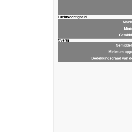
Luchtvochtigheid
Maxim
Mini
Gemidde
Overig
Gemiddel
Minimum opge
Bedekkingsgraad van d