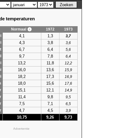
e temperaturen
Normaal
1972
1973
4,1
1,3
i
3,7
4,3
3,8
i
3,6
6,7
6,4
t
5,6
9,7
7,8
l
6,4
13,2
11,8
i
12,2
16,0
13,6
i
15,9
18,2
17,3
i
16,9
18,0
15,6
s
17,6
15,1
12,1
r
14,9
11,4
9,8
r
9,5
7,5
7,1
r
6,5
4,7
4,5
r
3,9
10,75
9,26
9,73
Advertentie