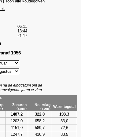
n
|
Toon alle koudegolven
iek
06:11
13:44
21:17
r
anaf 1956
um na de einddatum om de
envolgende jaren te zien.
s
p.
Zonuren
Neerslag
Warmtegetal
)▼
(som)
(som)
1487,2
322,0
193,3
1203,0
658,2
33,0
1151,0
589,7
72,6
1247,7
416,9
83,5