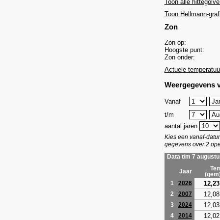
Toon alle hittegolve
Toon Hellmann-graf
Zon
Zon op:
Hoogste punt:
Zon onder:
Actuele temperatuu
Weergegevens v
Vanaf
t/m
aantal jaren
Kies een vanaf-dat
gegevens over 2 ope
Data t/m 7 augustu
Tem
Jaar
(gem
12,23
1
2026
12,08
2
2007
12,03
3
2024
12,02
4
2014