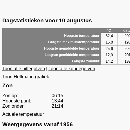
Dagstatistieken voor 10 augustus
°C
dat
32,4
20
Hoogste temperatuur
15,8
19
Laagste maximumtemperatuur
25,6
20
Hoogste gemiddelde temperatuur
12,9
20
Laagste gemiddelde temperatuur
14,2
19
Langste zonduur
Toon alle hittegolven
|
Toon alle koudegolven
Toon Hellmann-grafiek
Zon
Zon op:
06:15
Hoogste punt:
13:44
Zon onder:
21:14
Actuele temperatuur
Weergegevens vanaf 1956