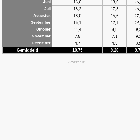
16,0
13,6
Juni
15
18,2
17,3
Juli
16
18,0
15,6
Augustus
17
15,1
12,1
September
14
11,4
9,8
Oktober
9,
7,5
7,1
November
6,
4,7
4,5
December
3,
Gemiddeld
10,75
9,26
9,
Advertentie