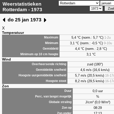
Weerstatistieken
Rotterdam - 1973
do 25 jan 1973
X
Temperatuur
5,4 °C (norm.: 5,7 °C)
1-2u
Maximum
3,1 °C (norm.: -0,5 °C)
9-10u
Minimum
4,4 °C (norm.: 2,8 °C)
Gemiddeld
3,1 °C
Minimum op 10 cm hoogte
Wind
zuid (180°)
Overheersende richting
4,6 m/s (16,6 km/u)
Gemiddelde snelheid
5,7 m/s (20,5 km/u)
16-17
Hoogste uurgemiddelde snelheid
8,2 m/s (29,5 km/u)
16-17
Hoogste stoot
Zon
0,0 uur
Duur
%
Perc. van langst mogelijk
J/cm² (0,0 W/m²)
Globale straling
08:29
Zon op
17:13
Zon onder