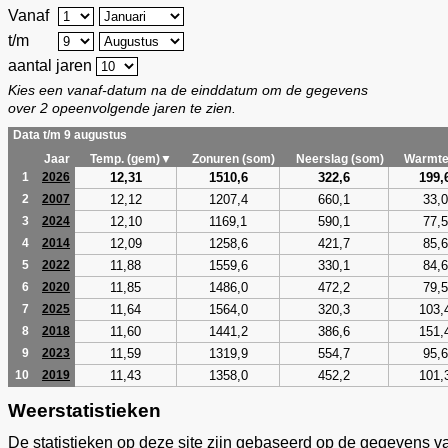
Vanaf
t/m
aantal jaren
Kies een vanaf-datum na de einddatum om de gegevens
over 2 opeenvolgende jaren te zien.
Data t/m 9 augustus
Jaar
Temp. (gem)▼
Zonuren (som)
Neerslag (som)
Warmte
12,31
1510,6
322,6
199,
1
2026
12,12
1207,4
660,1
33,0
2
2007
12,10
1169,1
590,1
77,5
3
2024
12,09
1258,6
421,7
85,6
4
2014
11,88
1559,6
330,1
84,6
5
2022
11,85
1486,0
472,2
79,5
6
2020
11,64
1564,0
320,3
103,
7
2025
11,60
1441,2
386,6
151,
8
2018
11,59
1319,9
554,7
95,6
9
2023
11,43
1358,0
452,2
101,
10
2019
Weerstatistieken
De statistieken op deze site zijn gebaseerd op de gegevens v