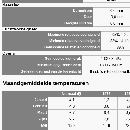
Neerslag
0,0 mm
Etmaalsom
0,0 uur
Duur
0,0 mm
Hoogste uursom
Luchtvochtigheid
95%
1-2u
Maximale relatieve vochtigheid
83%
14-15
Minimale relatieve vochtigheid
89%
Gemiddelde relatieve vochtigheid
Overig
1.027,3 hPa
Gemiddelde luchtdruk
1800 - 1900m
Minimum opgetreden zicht
8 octa's (Geheel bewolk
Bedekkingsgraad van de bovenlucht
Maandgemiddelde temperaturen
Normaal
1972
19
4,1
1,3
Januari
3,
4,3
3,8
Februari
3,
6,7
6,4
Maart
5,
9,7
7,8
April
6,
13,2
11,8
Mei
12