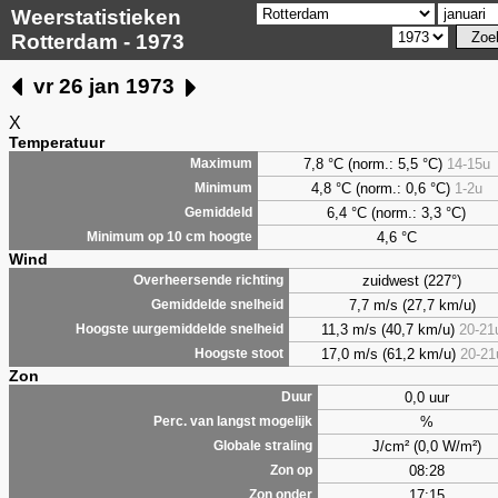
Weerstatistieken
Rotterdam - 1973
vr 26 jan 1973
X
Temperatuur
7,8 °C (norm.: 5,5 °C)
14-15u
Maximum
4,8 °C (norm.: 0,6 °C)
1-2u
Minimum
6,4 °C (norm.: 3,3 °C)
Gemiddeld
4,6 °C
Minimum op 10 cm hoogte
Wind
zuidwest (227°)
Overheersende richting
7,7 m/s (27,7 km/u)
Gemiddelde snelheid
11,3 m/s (40,7 km/u)
20-21
Hoogste uurgemiddelde snelheid
17,0 m/s (61,2 km/u)
20-21
Hoogste stoot
Zon
0,0 uur
Duur
%
Perc. van langst mogelijk
J/cm² (0,0 W/m²)
Globale straling
08:28
Zon op
17:15
Zon onder