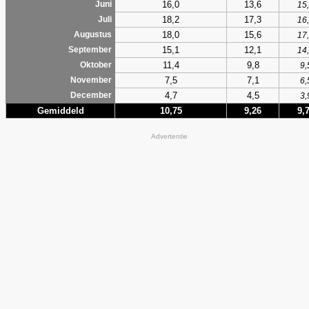
16,0
13,6
Juni
15
18,2
17,3
Juli
16
18,0
15,6
Augustus
17
15,1
12,1
September
14
11,4
9,8
Oktober
9,
7,5
7,1
November
6,
4,7
4,5
December
3,
Gemiddeld
10,75
9,26
9,
Advertentie