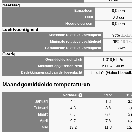
Neerslag
0,0 mm
Etmaalsom
0,0 uur
Duur
0,0 mm
Hoogste uursom
Luchtvochtigheid
93%
11-12
Maximale relatieve vochtigheid
79%
16-17
Minimale relatieve vochtigheid
89%
Gemiddelde relatieve vochtigheid
Overig
1.016,5 hPa
Gemiddelde luchtdruk
1500 - 1600m
Minimum opgetreden zicht
8 octa's (Geheel bewolk
Bedekkingsgraad van de bovenlucht
Maandgemiddelde temperaturen
Normaal
1972
19
4,1
1,3
Januari
3,
4,3
3,8
Februari
3,
6,7
6,4
Maart
5,
9,7
7,8
April
6,
13,2
11,8
Mei
12