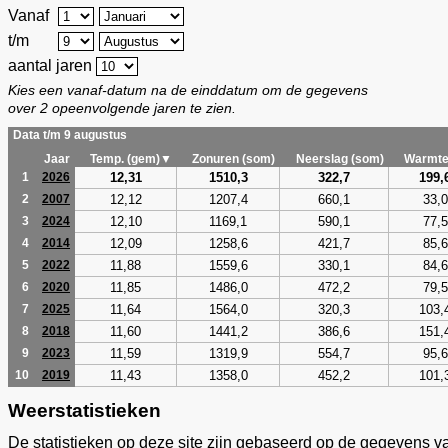
Vanaf
t/m
aantal jaren
Kies een vanaf-datum na de einddatum om de gegevens
over 2 opeenvolgende jaren te zien.
Data t/m 9 augustus
Jaar
Temp. (gem)▼
Zonuren (som)
Neerslag (som)
Warmte
12,31
1510,3
322,7
199,
1
2026
12,12
1207,4
660,1
33,0
2
2007
12,10
1169,1
590,1
77,5
3
2024
12,09
1258,6
421,7
85,6
4
2014
11,88
1559,6
330,1
84,6
5
2022
11,85
1486,0
472,2
79,5
6
2020
11,64
1564,0
320,3
103,
7
2025
11,60
1441,2
386,6
151,
8
2018
11,59
1319,9
554,7
95,6
9
2023
11,43
1358,0
452,2
101,
10
2019
Weerstatistieken
De statistieken op deze site zijn gebaseerd op de gegevens v