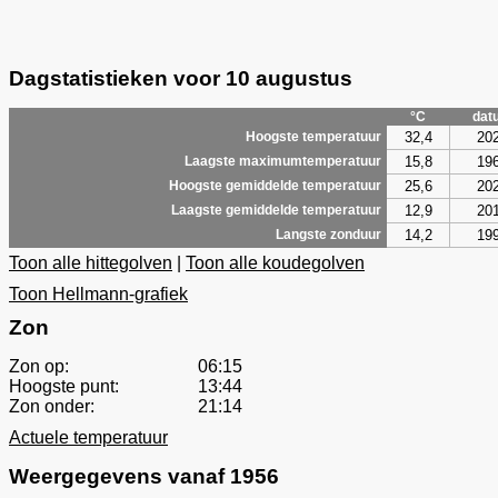
Dagstatistieken voor 10 augustus
°C
dat
32,4
20
Hoogste temperatuur
15,8
19
Laagste maximumtemperatuur
25,6
20
Hoogste gemiddelde temperatuur
12,9
20
Laagste gemiddelde temperatuur
14,2
19
Langste zonduur
Toon alle hittegolven
|
Toon alle koudegolven
Toon Hellmann-grafiek
Zon
Zon op:
06:15
Hoogste punt:
13:44
Zon onder:
21:14
Actuele temperatuur
Weergegevens vanaf 1956