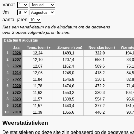
Vanaf
t/m
aantal jaren
Kies een vanaf-datum na de einddatum om de gegevens
over 2 opeenvolgende jaren te zien.
Data t/m 8 augustus
Jaar
Temp. (gem)▼
Zonuren (som)
Neerslag (som)
Warmte
12,24
1493,1
322,0
194,
1
2026
12,10
1207,4
658,1
33,0
2
2007
12,07
1162,4
589,6
75,1
3
2024
12,05
1248,0
418,2
84,5
4
2014
11,84
1545,9
330,1
82,8
5
2022
11,78
1474,6
472,2
71,4
6
2020
11,62
1553,2
320,3
103,
7
2025
11,57
1308,5
554,7
95,6
8
2023
11,57
1440,4
377,2
151,
9
2018
11,39
1355,6
446,2
98,7
10
2019
Weerstatistieken
De statistieken op deze site zijn gebaseerd op de gegevens v