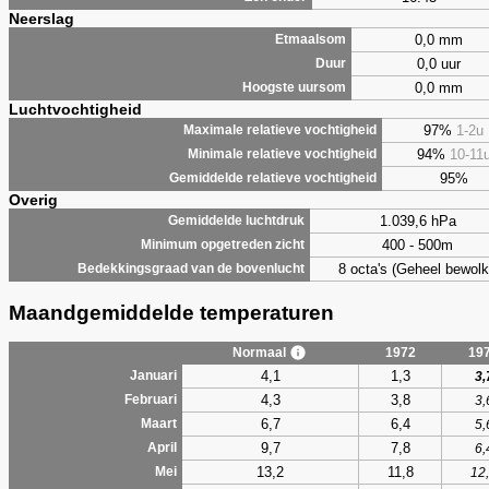
Neerslag
0,0 mm
Etmaalsom
0,0 uur
Duur
0,0 mm
Hoogste uursom
Luchtvochtigheid
97%
1-2u
Maximale relatieve vochtigheid
94%
10-11
Minimale relatieve vochtigheid
95%
Gemiddelde relatieve vochtigheid
Overig
1.039,6 hPa
Gemiddelde luchtdruk
400 - 500m
Minimum opgetreden zicht
8 octa's (Geheel bewolk
Bedekkingsgraad van de bovenlucht
Maandgemiddelde temperaturen
Normaal
1972
19
4,1
1,3
Januari
3,
4,3
3,8
Februari
3,
6,7
6,4
Maart
5,
9,7
7,8
April
6,
13,2
11,8
Mei
12