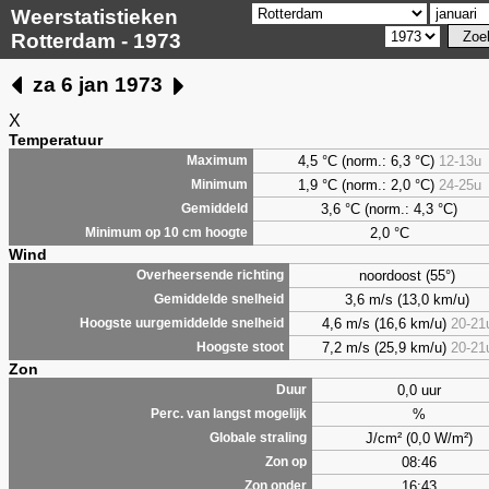
Weerstatistieken
Rotterdam - 1973
za 6 jan 1973
X
Temperatuur
4,5 °C (norm.: 6,3 °C)
12-13u
Maximum
1,9 °C (norm.: 2,0 °C)
24-25u
Minimum
3,6 °C (norm.: 4,3 °C)
Gemiddeld
2,0 °C
Minimum op 10 cm hoogte
Wind
noordoost (55°)
Overheersende richting
3,6 m/s (13,0 km/u)
Gemiddelde snelheid
4,6 m/s (16,6 km/u)
20-21
Hoogste uurgemiddelde snelheid
7,2 m/s (25,9 km/u)
20-21
Hoogste stoot
Zon
0,0 uur
Duur
%
Perc. van langst mogelijk
J/cm² (0,0 W/m²)
Globale straling
08:46
Zon op
16:43
Zon onder