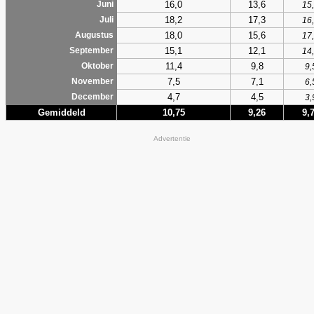
16,0
13,6
Juni
15
18,2
17,3
Juli
16
18,0
15,6
Augustus
17
15,1
12,1
September
14
11,4
9,8
Oktober
9,
7,5
7,1
November
6,
4,7
4,5
December
3,
Gemiddeld
10,75
9,26
9,
Advertentie