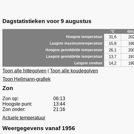
Dagstatistieken voor 9 augustus
°C
dat
31,6
20
Hoogste temperatuur
15,8
19
Laagste maximumtemperatuur
26,1
20
Hoogste gemiddelde temperatuur
13,7
19
Laagste gemiddelde temperatuur
14,2
19
Langste zonduur
Toon alle hittegolven
|
Toon alle koudegolven
Toon Hellmann-grafiek
Zon
Zon op:
06:13
Hoogste punt:
13:44
Zon onder:
21:16
Actuele temperatuur
Weergegevens vanaf 1956