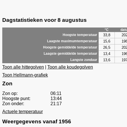
Dagstatistieken voor 8 augustus
°C
dat
33,8
20
Hoogste temperatuur
15,6
19
Laagste maximumtemperatuur
26,5
20
Hoogste gemiddelde temperatuur
13,4
19
Laagste gemiddelde temperatuur
13,6
19
Langste zonduur
Toon alle hittegolven
|
Toon alle koudegolven
Toon Hellmann-grafiek
Zon
Zon op:
06:11
Hoogste punt:
13:44
Zon onder:
21:17
Actuele temperatuur
Weergegevens vanaf 1956