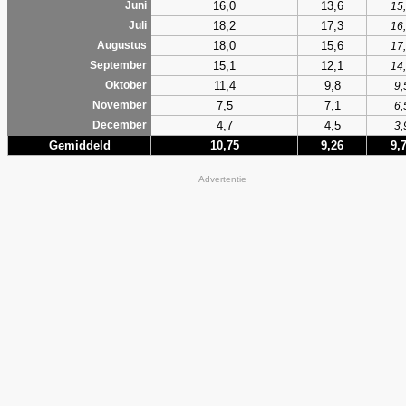
16,0
13,6
Juni
15
18,2
17,3
Juli
16
18,0
15,6
Augustus
17
15,1
12,1
September
14
11,4
9,8
Oktober
9,
7,5
7,1
November
6,
4,7
4,5
December
3,
Gemiddeld
10,75
9,26
9,
Advertentie