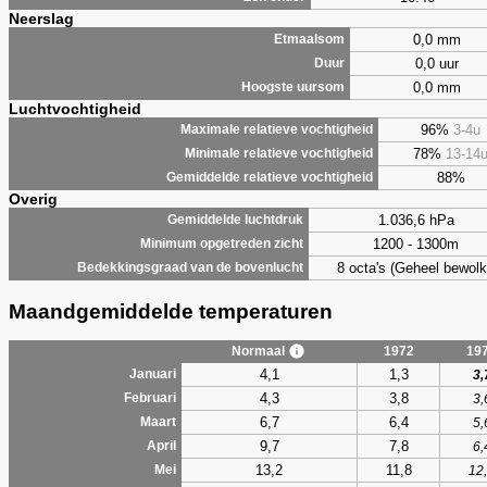
Neerslag
0,0 mm
Etmaalsom
0,0 uur
Duur
0,0 mm
Hoogste uursom
Luchtvochtigheid
96%
3-4u
Maximale relatieve vochtigheid
78%
13-14
Minimale relatieve vochtigheid
88%
Gemiddelde relatieve vochtigheid
Overig
1.036,6 hPa
Gemiddelde luchtdruk
1200 - 1300m
Minimum opgetreden zicht
8 octa's (Geheel bewolk
Bedekkingsgraad van de bovenlucht
Maandgemiddelde temperaturen
Normaal
1972
19
4,1
1,3
Januari
3,
4,3
3,8
Februari
3,
6,7
6,4
Maart
5,
9,7
7,8
April
6,
13,2
11,8
Mei
12