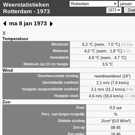
Weerstatistieken
Rotterdam - 1973
ma 8 jan 1973
X
Temperatuur
6,2 °C (norm.: 7,0 °C)
14-15u
Maximum
4,0 °C (norm.: 1,8 °C)
6-7u
Minimum
4,9 °C (norm.: 4,7 °C)
Gemiddeld
3,5 °C
Minimum op 10 cm hoogte
Wind
noordnoordoost (14°)
Overheersende richting
2,1 m/s (7,6 km/u)
Gemiddelde snelheid
3,1 m/s (11,2 km/u)
8-9u
Hoogste uurgemiddelde snelheid
4,6 m/s (16,6 km/u)
17-18
Hoogste stoot
Zon
0,0 uur
Duur
%
Perc. van langst mogelijk
J/cm² (0,0 W/m²)
Globale straling
08:45
Zon op
16:46
Zon onder