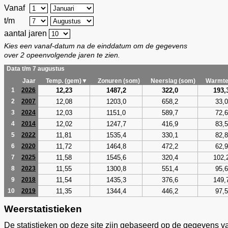
Vanaf
t/m
aantal jaren
Kies een vanaf-datum na de einddatum om de gegevens
over 2 opeenvolgende jaren te zien.
Data t/m 7 augustus
Jaar
Temp. (gem)▼
Zonuren (som)
Neerslag (som)
Warmte
12,23
1487,2
322,0
193,
1
2026
12,08
1203,0
658,2
33,0
2
2007
12,03
1151,0
589,7
72,6
3
2024
12,02
1247,7
416,9
83,5
4
2014
11,81
1535,4
330,1
82,8
5
2022
11,72
1464,8
472,2
62,9
6
2020
11,58
1545,6
320,4
102,
7
2025
11,55
1300,8
551,4
95,6
8
2023
11,54
1435,3
376,6
149,
9
2018
11,35
1344,4
446,2
97,5
10
2019
Weerstatistieken
De statistieken op deze site zijn gebaseerd op de gegevens v