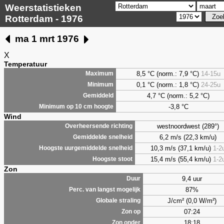
Weerstatistieken
Rotterdam - 1976
ma 1 mrt 1976
X
Temperatuur
8,5
°C (norm.: 7,9 °C)
14-15u
Maximum
0,1
°C (norm.: 1,8 °C)
24-25u
Minimum
4,7
°C (norm.: 5,2 °C)
Gemiddeld
-3,8 °C
Minimum op 10 cm hoogte
Wind
westnoordwest (289°)
Overheersende richting
6,2 m/s (22,3 km/u)
Gemiddelde snelheid
10,3 m/s (37,1 km/u)
1-2
Hoogste uurgemiddelde snelheid
15,4 m/s (55,4 km/u)
1-2
Hoogste stoot
Zon
9,4 uur
Duur
87%
Perc. van langst mogelijk
J/cm² (0,0 W/m²)
Globale straling
07:24
Zon op
18:18
Zon onder