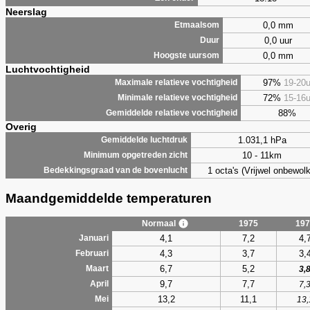
Neerslag
0,0 mm
Etmaalsom
0,0 uur
Duur
0,0 mm
Hoogste uursom
Luchtvochtigheid
97%
19-20
Maximale relatieve vochtigheid
72%
15-16
Minimale relatieve vochtigheid
88%
Gemiddelde relatieve vochtigheid
Overig
1.031,1 hPa
Gemiddelde luchtdruk
10 - 11km
Minimum opgetreden zicht
1 octa's (Vrijwel onbewolk
Bedekkingsgraad van de bovenlucht
Maandgemiddelde temperaturen
Normaal
1975
197
4,1
7,2
4,
Januari
4,3
3,7
3,
Februari
6,7
5,2
Maart
3,
9,7
7,7
April
7,
13,2
11,1
Mei
13,