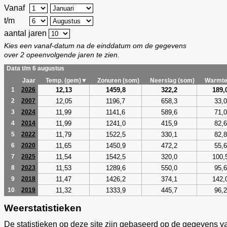
Vanaf
t/m
aantal jaren
Kies een vanaf-datum na de einddatum om de gegevens
over 2 opeenvolgende jaren te zien.
Data t/m 6 augustus
Jaar
Temp. (gem)▼
Zonuren (som)
Neerslag (som)
Warmte
12,13
1459,8
322,2
189,
1
2026
12,05
1196,7
658,3
33,0
2
2007
11,99
1141,6
589,6
71,0
3
2024
11,99
1241,0
415,9
82,6
4
2014
11,79
1522,5
330,1
82,8
5
2022
11,65
1450,9
472,2
55,6
6
2020
11,54
1542,5
320,0
100,
7
2025
11,53
1289,6
550,0
95,6
8
2023
11,47
1426,2
374,1
142,
9
2018
11,32
1333,9
445,7
96,2
10
2019
Weerstatistieken
De statistieken op deze site zijn gebaseerd op de gegevens v