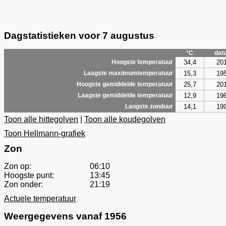
Dagstatistieken voor 7 augustus
°C
dat
34,4
20
Hoogste temperatuur
15,3
19
Laagste maximumtemperatuur
25,7
20
Hoogste gemiddelde temperatuur
12,9
19
Laagste gemiddelde temperatuur
14,1
19
Langste zonduur
Toon alle hittegolven
|
Toon alle koudegolven
Toon Hellmann-grafiek
Zon
Zon op:
06:10
Hoogste punt:
13:45
Zon onder:
21:19
Actuele temperatuur
Weergegevens vanaf 1956