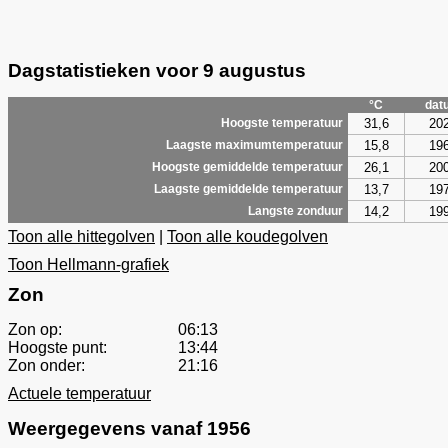
Dagstatistieken voor 9 augustus
°C
dat
31,6
20
Hoogste temperatuur
15,8
19
Laagste maximumtemperatuur
26,1
20
Hoogste gemiddelde temperatuur
13,7
19
Laagste gemiddelde temperatuur
14,2
19
Langste zonduur
Toon alle hittegolven
|
Toon alle koudegolven
Toon Hellmann-grafiek
Zon
Zon op:
06:13
Hoogste punt:
13:44
Zon onder:
21:16
Actuele temperatuur
Weergegevens vanaf 1956