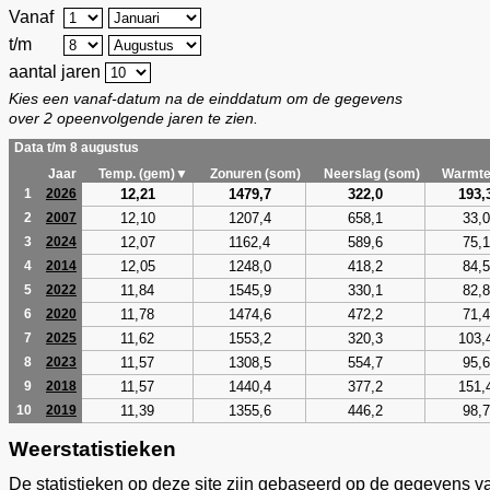
Vanaf
t/m
aantal jaren
Kies een vanaf-datum na de einddatum om de gegevens
over 2 opeenvolgende jaren te zien.
Data t/m 8 augustus
Jaar
Temp. (gem)▼
Zonuren (som)
Neerslag (som)
Warmte
12,21
1479,7
322,0
193,
1
2026
12,10
1207,4
658,1
33,0
2
2007
12,07
1162,4
589,6
75,1
3
2024
12,05
1248,0
418,2
84,5
4
2014
11,84
1545,9
330,1
82,8
5
2022
11,78
1474,6
472,2
71,4
6
2020
11,62
1553,2
320,3
103,
7
2025
11,57
1308,5
554,7
95,6
8
2023
11,57
1440,4
377,2
151,
9
2018
11,39
1355,6
446,2
98,7
10
2019
Weerstatistieken
De statistieken op deze site zijn gebaseerd op de gegevens v