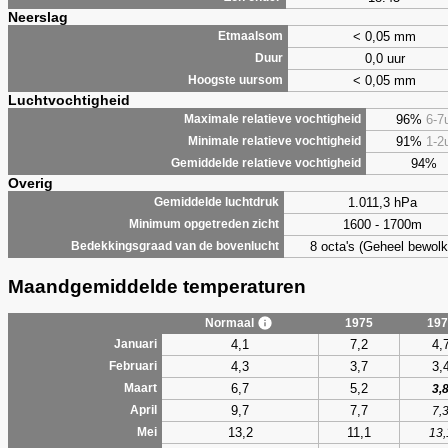
Neerslag
< 0,05 mm
Etmaalsom
0,0 uur
Duur
< 0,05 mm
Hoogste uursom
Luchtvochtigheid
96%
6-7
Maximale relatieve vochtigheid
91%
1-2
Minimale relatieve vochtigheid
94%
Gemiddelde relatieve vochtigheid
Overig
1.011,3 hPa
Gemiddelde luchtdruk
1600 - 1700m
Minimum opgetreden zicht
8 octa's (Geheel bewolk
Bedekkingsgraad van de bovenlucht
Maandgemiddelde temperaturen
Normaal
1975
197
4,1
7,2
4,
Januari
4,3
3,7
3,
Februari
6,7
5,2
Maart
3,
9,7
7,7
April
7,
13,2
11,1
Mei
13,