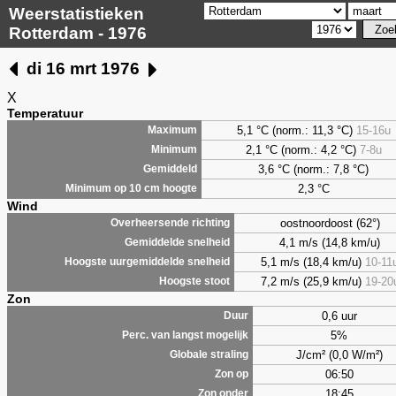
Weerstatistieken
Rotterdam - 1976
di 16 mrt 1976
X
Temperatuur
5,1 °C (norm.: 11,3 °C)
15-16u
Maximum
2,1 °C (norm.: 4,2 °C)
7-8u
Minimum
3,6 °C (norm.: 7,8 °C)
Gemiddeld
2,3 °C
Minimum op 10 cm hoogte
Wind
oostnoordoost (62°)
Overheersende richting
4,1 m/s (14,8 km/u)
Gemiddelde snelheid
5,1 m/s (18,4 km/u)
10-11
Hoogste uurgemiddelde snelheid
7,2 m/s (25,9 km/u)
19-20
Hoogste stoot
Zon
0,6 uur
Duur
5%
Perc. van langst mogelijk
J/cm² (0,0 W/m²)
Globale straling
06:50
Zon op
18:45
Zon onder