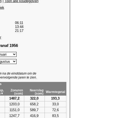
n
|
Toon alle koudegolven
iek
06:11
13:44
21:17
r
anaf 1956
um na de einddatum om de
envolgende jaren te zien.
s
p.
Zonuren
Neerslag
Warmtegetal
)▼
(som)
(som)
1487,2
322,0
193,3
1203,0
658,2
33,0
1151,0
589,7
72,6
1247,7
416,9
83,5