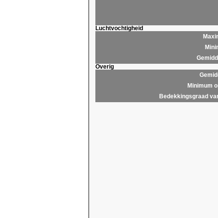
Luchtvochtigheid
Maxim
Mini
Gemidde
Overig
Gemidd
Minimum op
Bedekkingsgraad van