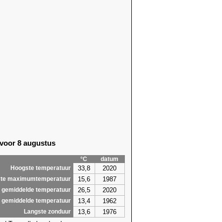
 voor 8 augustus
°C
datum
33,8
2020
Hoogste temperatuur
15,6
1987
te maximumtemperatuur
26,5
2020
 gemiddelde temperatuur
13,4
1962
 gemiddelde temperatuur
13,6
1976
Langste zonduur