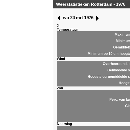
Weerstatistieken Rotterdam - 1976
wo 24 mrt 1976
X
Temperatuur
Maximu
Minimu
Gemiddel
Minimum op 10 cm hoogt
Wind
Overheersende r
Gemiddelde s
Hoogste uurgemiddelde s
Hoogst
Zon
Perc. van la
Glo
Neerslag