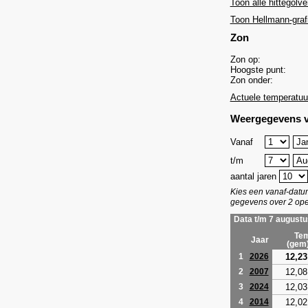
Toon alle hittegolve
Toon Hellmann-graf
Zon
Zon op:
Hoogste punt:
Zon onder:
Actuele temperatuu
Weergegevens v
Vanaf
t/m
aantal jaren
Kies een vanaf-dat
gegevens over 2 ope
Data t/m 7 augustu
Tem
Jaar
(gem
12,23
1
2026
12,08
2
2007
12,03
3
2024
12,02
4
2014