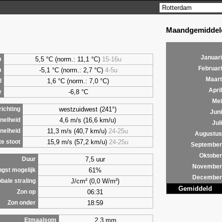
Maandgemiddeld
Januari
5,5
°C (norm.: 11,1 °C)
15-16u
m
Februari
-5,1 °C (norm.: 2,7 °C)
4-5u
m
Maart
1,6
°C (norm.: 7,0 °C)
d
April
-6,8 °C
e
Mei
westzuidwest (241°)
ichting
Juni
4,6 m/s (16,6 km/u)
nelheid
Juli
11,3 m/s (40,7 km/u)
24-25u
nelheid
Augustus
15,9 m/s (57,2 km/u)
24-25u
e stoot
September
Oktober
7,5 uur
Duur
November
61%
ngst mogelijk
December
J/cm² (0,0 W/m²)
bale straling
Gemiddeld
06:31
Zon op
18:59
Zon onder
2,3 mm
Etmaalsom