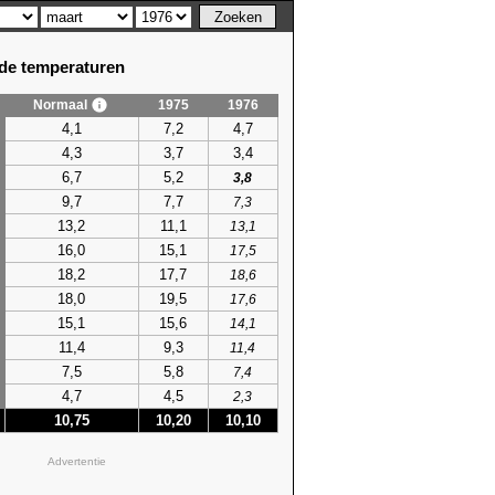
e temperaturen
Normaal
1975
1976
4,1
7,2
4,7
4,3
3,7
3,4
6,7
5,2
3,8
9,7
7,7
7,3
13,2
11,1
13,1
16,0
15,1
17,5
18,2
17,7
18,6
18,0
19,5
17,6
15,1
15,6
14,1
11,4
9,3
11,4
7,5
5,8
7,4
4,7
4,5
2,3
10,75
10,20
10,10
Advertentie