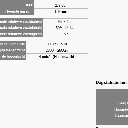
1,9 uur
Duur
1,9 mm
Hoogste uursom
95%
4-5u
ale relatieve vochtigheid
59%
13-14u
male relatieve vochtigheid
78%
lde relatieve vochtigheid
1.017,6 hPa
elde luchtdruk
2800 - 2900m
getreden zicht
4 octa's (Half bewolkt)
 de bovenlucht
Dagstatistieken
Laags
Hoogste
Laagste