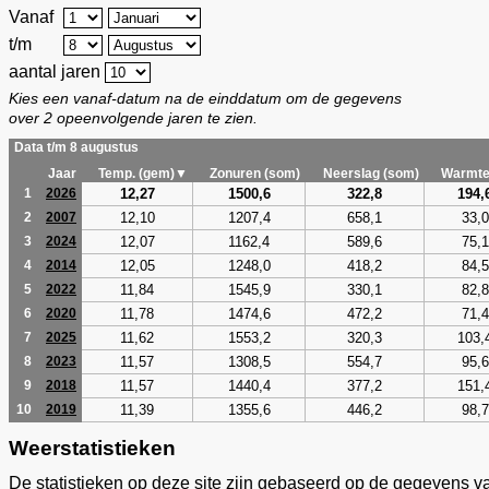
Vanaf
t/m
aantal jaren
Kies een vanaf-datum na de einddatum om de gegevens
over 2 opeenvolgende jaren te zien.
Data t/m 8 augustus
Jaar
Temp. (gem)▼
Zonuren (som)
Neerslag (som)
Warmte
12,27
1500,6
322,8
194,
1
2026
12,10
1207,4
658,1
33,0
2
2007
12,07
1162,4
589,6
75,1
3
2024
12,05
1248,0
418,2
84,5
4
2014
11,84
1545,9
330,1
82,8
5
2022
11,78
1474,6
472,2
71,4
6
2020
11,62
1553,2
320,3
103,
7
2025
11,57
1308,5
554,7
95,6
8
2023
11,57
1440,4
377,2
151,
9
2018
11,39
1355,6
446,2
98,7
10
2019
Weerstatistieken
De statistieken op deze site zijn gebaseerd op de gegevens v