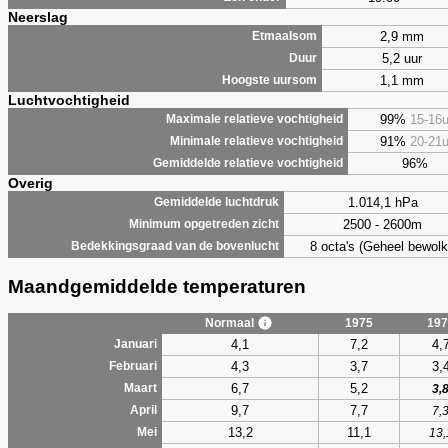
Neerslag
2,9 mm
Etmaalsom
5,2 uur
Duur
1,1 mm
Hoogste uursom
Luchtvochtigheid
99%
15-16
Maximale relatieve vochtigheid
91%
20-21
Minimale relatieve vochtigheid
96%
Gemiddelde relatieve vochtigheid
Overig
1.014,1 hPa
Gemiddelde luchtdruk
2500 - 2600m
Minimum opgetreden zicht
8 octa's (Geheel bewolk
Bedekkingsgraad van de bovenlucht
Maandgemiddelde temperaturen
Normaal
1975
197
4,1
7,2
4,
Januari
4,3
3,7
3,
Februari
6,7
5,2
Maart
3,
9,7
7,7
April
7,
13,2
11,1
Mei
13,