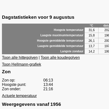
Dagstatistieken voor 9 augustus
°C
dat
31,6
20
Hoogste temperatuur
15,8
19
Laagste maximumtemperatuur
26,1
20
Hoogste gemiddelde temperatuur
13,7
19
Laagste gemiddelde temperatuur
14,2
19
Langste zonduur
Toon alle hittegolven
|
Toon alle koudegolven
Toon Hellmann-grafiek
Zon
Zon op:
06:13
Hoogste punt:
13:44
Zon onder:
21:16
Actuele temperatuur
Weergegevens vanaf 1956