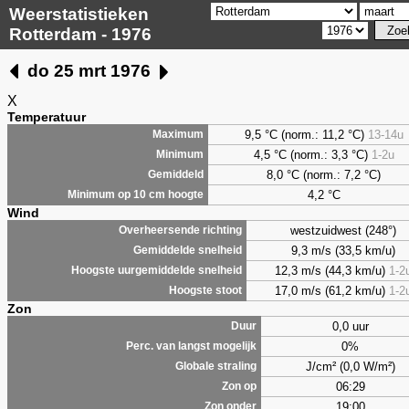
Weerstatistieken
Rotterdam - 1976
do 25 mrt 1976
X
Temperatuur
9,5 °C (norm.: 11,2 °C)
13-14u
Maximum
4,5 °C (norm.: 3,3 °C)
1-2u
Minimum
8,0 °C (norm.: 7,2 °C)
Gemiddeld
4,2 °C
Minimum op 10 cm hoogte
Wind
westzuidwest (248°)
Overheersende richting
9,3 m/s (33,5 km/u)
Gemiddelde snelheid
12,3 m/s (44,3 km/u)
1-2
Hoogste uurgemiddelde snelheid
17,0 m/s (61,2 km/u)
1-2
Hoogste stoot
Zon
0,0 uur
Duur
0%
Perc. van langst mogelijk
J/cm² (0,0 W/m²)
Globale straling
06:29
Zon op
19:00
Zon onder