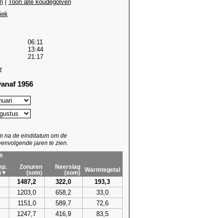
n
|
Toon alle koudegolven
iek
06:11
13:44
21:17
r
anaf 1956
um na de einddatum om de
envolgende jaren te zien.
s
p.
Zonuren
Neerslag
Warmtegetal
)▼
(som)
(som)
1487,2
322,0
193,3
1203,0
658,2
33,0
1151,0
589,7
72,6
1247,7
416,9
83,5