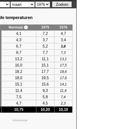
e temperaturen
Normaal
1975
1976
4,1
7,2
4,7
4,3
3,7
3,4
6,7
5,2
3,8
9,7
7,7
7,3
13,2
11,1
13,1
16,0
15,1
17,5
18,2
17,7
18,6
18,0
19,5
17,6
15,1
15,6
14,1
11,4
9,3
11,4
7,5
5,8
7,4
4,7
4,5
2,3
10,75
10,20
10,10
Advertentie