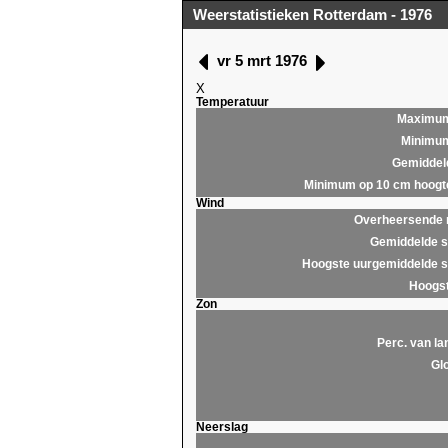
Weerstatistieken Rotterdam - 1976
vr 5 mrt 1976
X
Temperatuur
Maximu
Minimu
Gemiddel
Minimum op 10 cm hoogt
Wind
Overheersende r
Gemiddelde s
Hoogste uurgemiddelde s
Hoogst
Zon
Perc. van la
Glo
Neerslag