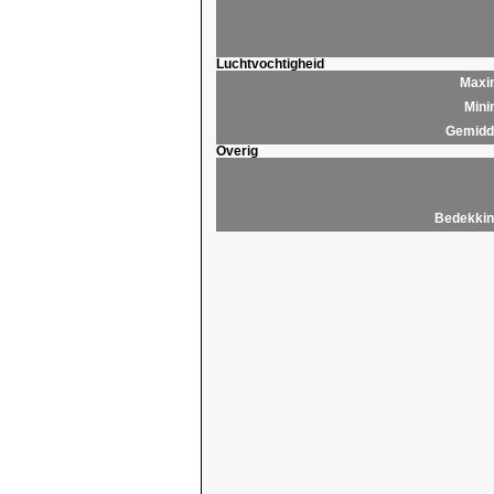
Luchtvochtigheid
Maxim
Mini
Gemidde
Overig
Bedekkin