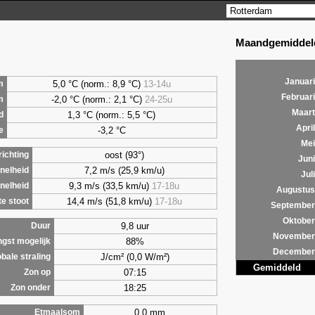
Maandgemiddeld
Januari
5,0
°C (norm.: 8,9 °C)
13-14u
m
Februari
-2,0 °C (norm.: 2,1 °C)
24-25u
m
Maart
1,3
°C (norm.: 5,5 °C)
d
April
-3,2 °C
e
Mei
oost (93°)
ichting
Juni
7,2 m/s (25,9 km/u)
nelheid
Juli
9,3 m/s (33,5 km/u)
17-18u
nelheid
Augustus
14,4 m/s (51,8 km/u)
17-18u
e stoot
September
Oktober
9,8 uur
Duur
November
88%
ngst mogelijk
December
J/cm² (0,0 W/m²)
bale straling
Gemiddeld
07:15
Zon op
18:25
Zon onder
0,0 mm
Etmaalsom