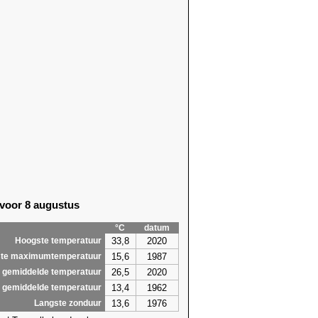
 voor 8 augustus
°C
datum
33,8
2020
Hoogste temperatuur
15,6
1987
te maximumtemperatuur
26,5
2020
 gemiddelde temperatuur
13,4
1962
 gemiddelde temperatuur
13,6
1976
Langste zonduur