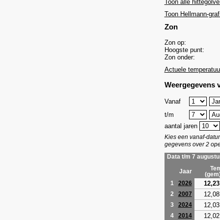
Toon alle hittegolve
Toon Hellmann-graf
Zon
Zon op:
Hoogste punt:
Zon onder:
Actuele temperatuu
Weergegevens v
Vanaf
t/m
aantal jaren
Kies een vanaf-dat
gegevens over 2 ope
Data t/m 7 augustu
Tem
Jaar
(gem
12,23
1
2026
12,08
2
2007
12,03
3
2024
12,02
4
2014