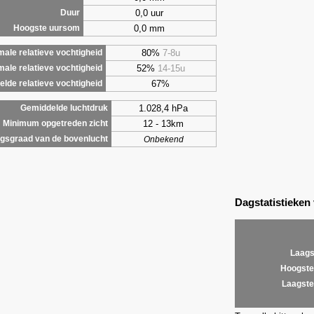
0,0 uur
Duur
0,0 mm
Hoogste uursom
80%
7-8u
ale relatieve vochtigheid
52%
14-15u
male relatieve vochtigheid
67%
lde relatieve vochtigheid
1.028,4 hPa
Gemiddelde luchtdruk
12 - 13km
Minimum opgetreden zicht
gsgraad van de bovenlucht
Onbekend
Dagstatistieken
Laags
Hoogste
Laagste