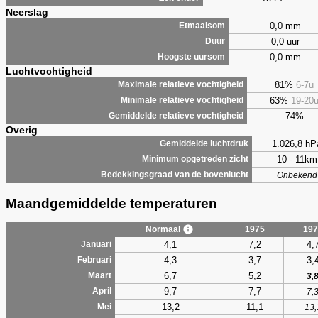
Neerslag
0,0 mm
Etmaalsom
0,0 uur
Duur
0,0 mm
Hoogste uursom
Luchtvochtigheid
81%
6-7u
Maximale relatieve vochtigheid
63%
19-20
Minimale relatieve vochtigheid
74%
Gemiddelde relatieve vochtigheid
Overig
1.026,8 hP
Gemiddelde luchtdruk
10 - 11km
Minimum opgetreden zicht
Bedekkingsgraad van de bovenlucht
Onbekend
Maandgemiddelde temperaturen
Normaal
1975
197
4,1
7,2
4,
Januari
4,3
3,7
3,
Februari
6,7
5,2
Maart
3,
9,7
7,7
April
7,
13,2
11,1
Mei
13,