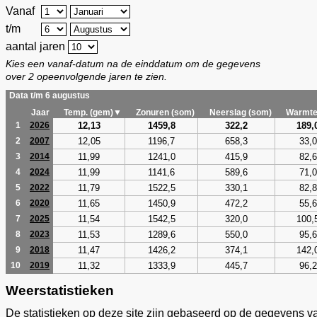
Vanaf
t/m
aantal jaren
Kies een vanaf-datum na de einddatum om de gegevens
over 2 opeenvolgende jaren te zien.
Data t/m 6 augustus
Jaar
Temp. (gem)▼
Zonuren (som)
Neerslag (som)
Warmte
12,13
1459,8
322,2
189,
1
2026
12,05
1196,7
658,3
33,0
2
2007
11,99
1241,0
415,9
82,6
3
2014
11,99
1141,6
589,6
71,0
4
2024
11,79
1522,5
330,1
82,8
5
2022
11,65
1450,9
472,2
55,6
6
2020
11,54
1542,5
320,0
100,
7
2025
11,53
1289,6
550,0
95,6
8
2023
11,47
1426,2
374,1
142,
9
2018
11,32
1333,9
445,7
96,2
10
2019
Weerstatistieken
De statistieken op deze site zijn gebaseerd op de gegevens v