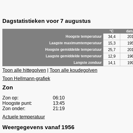
Dagstatistieken voor 7 augustus
°C
dat
34,4
20
Hoogste temperatuur
15,3
19
Laagste maximumtemperatuur
25,7
20
Hoogste gemiddelde temperatuur
12,9
19
Laagste gemiddelde temperatuur
14,1
19
Langste zonduur
Toon alle hittegolven
|
Toon alle koudegolven
Toon Hellmann-grafiek
Zon
Zon op:
06:10
Hoogste punt:
13:45
Zon onder:
21:19
Actuele temperatuur
Weergegevens vanaf 1956