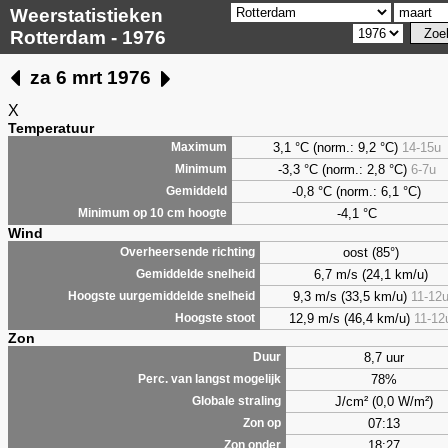
Weerstatistieken
Rotterdam - 1976
za 6 mrt 1976
X
Temperatuur
3,1
°C (norm.: 9,2 °C)
14-15u
Maximum
-3,3 °C (norm.: 2,8 °C)
6-7u
Minimum
-0,8 °C (norm.: 6,1 °C)
Gemiddeld
-4,1 °C
Minimum op 10 cm hoogte
Wind
oost (85°)
Overheersende richting
6,7 m/s (24,1 km/u)
Gemiddelde snelheid
9,3 m/s (33,5 km/u)
11-12
Hoogste uurgemiddelde snelheid
12,9 m/s (46,4 km/u)
11-12
Hoogste stoot
Zon
8,7 uur
Duur
78%
Perc. van langst mogelijk
J/cm² (0,0 W/m²)
Globale straling
07:13
Zon op
18:27
Zon onder