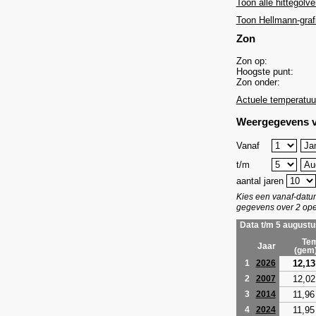
Toon alle hittegolve
Toon Hellmann-graf
Zon
Zon op:
Hoogste punt:
Zon onder:
Actuele temperatuu
Weergegevens v
Vanaf
t/m
aantal jaren
Kies een vanaf-dat
gegevens over 2 ope
Data t/m 5 augustu
Tem
Jaar
(gem
12,13
1
2026
12,02
2
2007
11,96
3
2014
11,95
4
2024