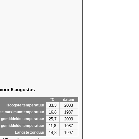
 voor 6 augustus
°C
datum
33,3
2003
Hoogste temperatuur
16,8
1987
te maximumtemperatuur
25,7
2003
 gemiddelde temperatuur
11,8
1987
 gemiddelde temperatuur
14,3
1997
Langste zonduur