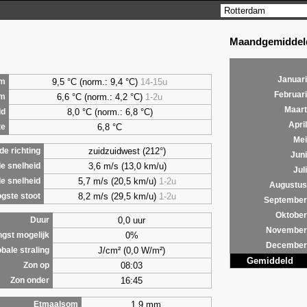
Maandgemiddeld
Januari
9,5 °C (norm.: 9,4 °C)
14-15u
m
Februari
6,6 °C (norm.: 4,2 °C)
1-2u
um
Maart
8,0 °C (norm.: 6,8 °C)
ld
April
6,8 °C
te
Mei
zuidzuidwest (212°)
e richting
Juni
3,6 m/s (13,0 km/u)
e snelheid
Juli
5,7 m/s (20,5 km/u)
1-2u
e snelheid
Augustus
8,2 m/s (29,5 km/u)
1-2u
gste stoot
September
Oktober
0,0 uur
Duur
November
0%
ngst mogelijk
December
J/cm² (0,0 W/m²)
bale straling
Gemiddeld
08:03
Zon op
16:45
Zon onder
1,9 mm
Etmaalsom