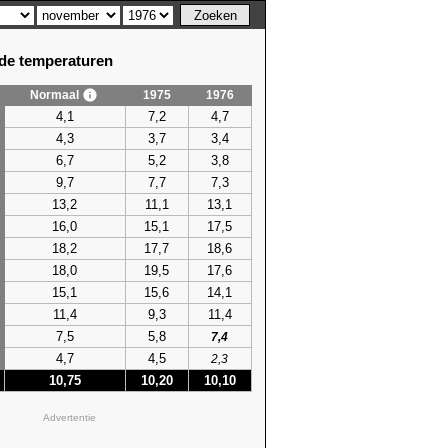
e temperaturen
Normaal
1975
1976
4,1
7,2
4,7
4,3
3,7
3,4
6,7
5,2
3,8
9,7
7,7
7,3
13,2
11,1
13,1
16,0
15,1
17,5
18,2
17,7
18,6
18,0
19,5
17,6
15,1
15,6
14,1
11,4
9,3
11,4
7,5
5,8
7,4
4,7
4,5
2,3
10,75
10,20
10,10
Advertentie