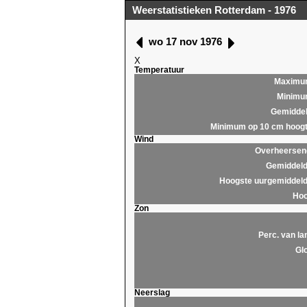
Weerstatistieken Rotterdam - 1976
wo 17 nov 1976
X
Temperatuur
Maximu
Minim
Gemidde
Minimum op 10 cm hoog
Wind
Overheersend
Gemiddeld
Hoogste uurgemiddeld
Hoo
Zon
Perc. van la
Glo
Neerslag