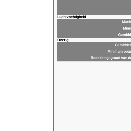
Luchtvochtigheid
Maxim
Mini
Gemidde
Overig
Gemiddel
Minimum opge
Bedekkingsgraad van d