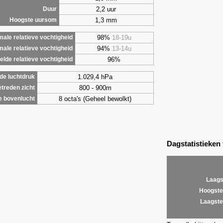
2,2 uur
Duur
1,3 mm
Hoogste uursom
98%
18-19u
ale relatieve vochtigheid
94%
13-14u
male relatieve vochtigheid
96%
lde relatieve vochtigheid
1.029,4 hPa
de luchtdruk
800 - 900m
treden zicht
8 octa's (Geheel bewolkt)
e bovenlucht
Dagstatistieken
Laags
Hoogste
Laagste