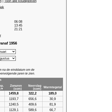
n
|
Toon alle koudegolven
iek
06:08
13:45
21:21
r
anaf 1956
um na de einddatum om de
envolgende jaren te zien.
s
p.
Zonuren
Neerslag
Warmtegetal
)▼
(som)
(som)
1459,8
322,2
189,0
1193,7
656,6
30,9
1240,5
409,6
81,9
1129,1
589,6
66,7