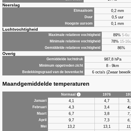
Neerslag
0,2 mm
Etmaalsom
0,5 uur
Duur
0,1 mm
Hoogste uursom
Luchtvochtigheid
89%
5-6u
Maximale relatieve vochtigheid
78%
15-16
Minimale relatieve vochtigheid
86%
Gemiddelde relatieve vochtigheid
Overig
987,8 hPa
Gemiddelde luchtdruk
8 - 9km
Minimum opgetreden zicht
6 octa's (Zwaar bewolk
Bedekkingsgraad van de bovenlucht
Maandgemiddelde temperaturen
Normaal
1976
19
4,1
4,7
3,
Januari
4,3
3,4
Februari
4,
6,7
3,8
Maart
7,
9,7
7,3
April
6,
13,2
13,1
Mei
11