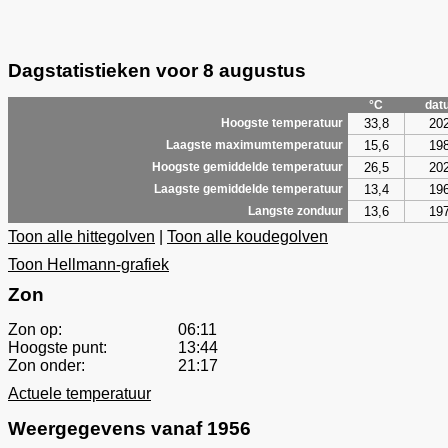
Dagstatistieken voor 8 augustus
°C
dat
33,8
20
Hoogste temperatuur
15,6
19
Laagste maximumtemperatuur
26,5
20
Hoogste gemiddelde temperatuur
13,4
19
Laagste gemiddelde temperatuur
13,6
19
Langste zonduur
Toon alle hittegolven
|
Toon alle koudegolven
Toon Hellmann-grafiek
Zon
Zon op:
06:11
Hoogste punt:
13:44
Zon onder:
21:17
Actuele temperatuur
Weergegevens vanaf 1956