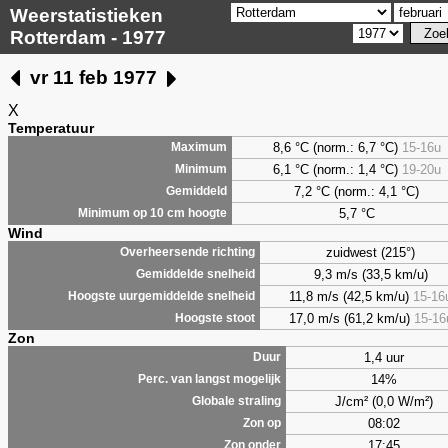
Weerstatistieken
Rotterdam - 1977
vr 11 feb 1977
X
Temperatuur
8,6 °C (norm.: 6,7 °C)
15-16u
Maximum
6,1 °C (norm.: 1,4 °C)
19-20u
Minimum
7,2 °C (norm.: 4,1 °C)
Gemiddeld
5,7 °C
Minimum op 10 cm hoogte
Wind
zuidwest (215°)
Overheersende richting
9,3 m/s (33,5 km/u)
Gemiddelde snelheid
11,8 m/s (42,5 km/u)
15-16
Hoogste uurgemiddelde snelheid
17,0 m/s (61,2 km/u)
15-16
Hoogste stoot
Zon
1,4 uur
Duur
14%
Perc. van langst mogelijk
J/cm² (0,0 W/m²)
Globale straling
08:02
Zon op
17:45
Zon onder