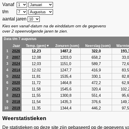
Vanaf
t/m
aantal jaren
Kies een vanaf-datum na de einddatum om de gegevens
over 2 opeenvolgende jaren te zien.
Data t/m 7 augustus
Jaar
Temp. (gem)▼
Zonuren (som)
Neerslag (som)
Warmte
12,23
1487,2
322,0
193,
1
2026
12,08
1203,0
658,2
33,0
2
2007
12,03
1151,0
589,7
72,6
3
2024
12,02
1247,7
416,9
83,5
4
2014
11,81
1535,4
330,1
82,8
5
2022
11,72
1464,8
472,2
62,9
6
2020
11,58
1545,6
320,4
102,
7
2025
11,55
1300,8
551,4
95,6
8
2023
11,54
1435,3
376,6
149,
9
2018
11,35
1344,4
446,2
97,5
10
2019
Weerstatistieken
De statistieken op deze site zijn gebaseerd op de gegevens v