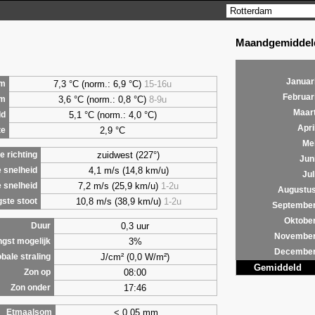
Maandgemiddeld
Januar
7,3 °C (norm.: 6,9 °C)
15-16u
m
Februar
3,6 °C (norm.: 0,8 °C)
8-9u
um
Maar
5,1 °C (norm.: 4,0 °C)
ld
Apri
2,9 °C
te
Me
zuidwest (227°)
 richting
Jun
4,1 m/s (14,8 km/u)
 snelheid
Jul
7,2 m/s (25,9 km/u)
1-2u
 snelheid
Augustu
10,8 m/s (38,9 km/u)
1-2u
ste stoot
Septembe
Oktobe
0,3 uur
Duur
Novembe
3%
ngst mogelijk
Decembe
J/cm² (0,0 W/m²)
bale straling
Gemiddeld
08:00
Zon op
17:46
Zon onder
< 0,05 mm
Etmaalsom