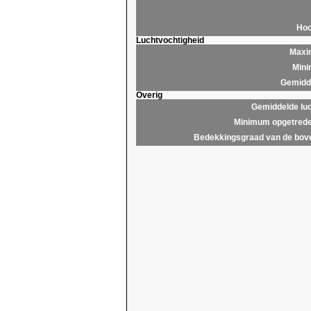
Hoo
Luchtvochtigheid
Maxim
Mini
Gemidde
Overig
Gemiddelde lu
Minimum opgetrede
Bedekkingsgraad van de bov