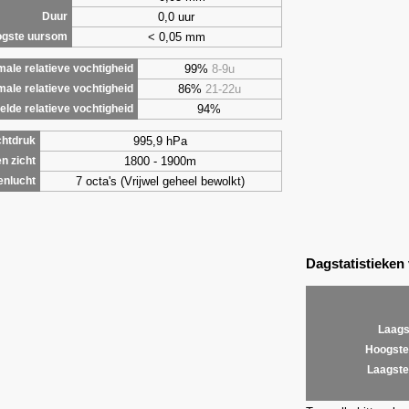
0,0 uur
Duur
< 0,05 mm
gste uursom
99%
8-9u
ale relatieve vochtigheid
86%
21-22u
male relatieve vochtigheid
94%
lde relatieve vochtigheid
995,9 hPa
chtdruk
1800 - 1900m
n zicht
7 octa's (Vrijwel geheel bewolkt)
enlucht
Dagstatistieken
Laags
Hoogste
Laagste