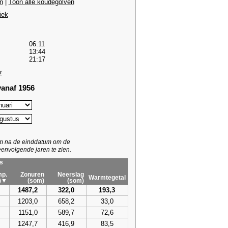
n
|
Toon alle koudegolven
iek
06:11
13:44
21:17
r
anaf 1956
um na de einddatum om de
envolgende jaren te zien.
s
p.
Zonuren
Neerslag
Warmtegetal
)▼
(som)
(som)
1487,2
322,0
193,3
1203,0
658,2
33,0
1151,0
589,7
72,6
1247,7
416,9
83,5