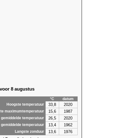
 voor 8 augustus
°C
datum
33,8
2020
Hoogste temperatuur
15,6
1987
te maximumtemperatuur
26,5
2020
 gemiddelde temperatuur
13,4
1962
 gemiddelde temperatuur
13,6
1976
Langste zonduur