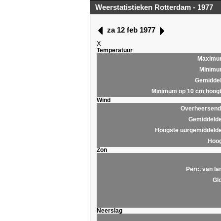
Weerstatistieken Rotterdam - 1977
za 12 feb 1977
X
Temperatuur
Maximu
Minim
Gemidde
Minimum op 10 cm hoog
Wind
Overheersende
Gemiddelde
Hoogste uurgemiddelde
Hoog
Zon
Perc. van la
Glo
Neerslag