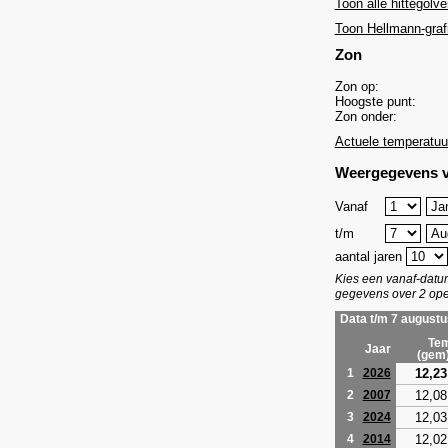
Toon alle hittegolve
Toon Hellmann-graf
Zon
Zon op:
Hoogste punt:
Zon onder:
Actuele temperatuu
Weergegevens v
Vanaf
t/m
aantal jaren
Kies een vanaf-dat
gegevens over 2 ope
Data t/m 7 augustu
Tem
Jaar
(gem
12,23
1
2026
12,08
2
2007
12,03
3
2024
12,02
4
2014