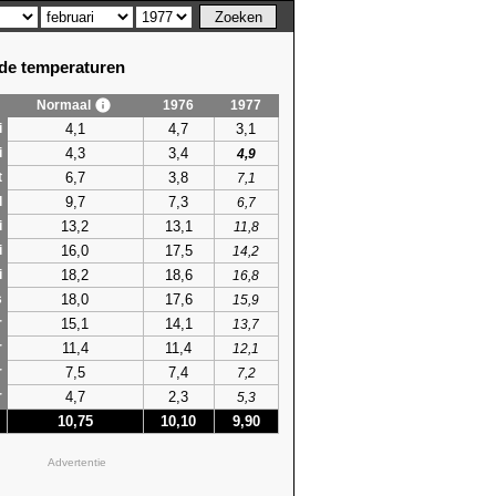
e temperaturen
Normaal
1976
1977
4,1
4,7
3,1
i
4,3
3,4
i
4,9
6,7
3,8
t
7,1
9,7
7,3
l
6,7
13,2
13,1
i
11,8
16,0
17,5
i
14,2
18,2
18,6
i
16,8
18,0
17,6
s
15,9
15,1
14,1
r
13,7
11,4
11,4
r
12,1
7,5
7,4
r
7,2
4,7
2,3
r
5,3
10,75
10,10
9,90
Advertentie