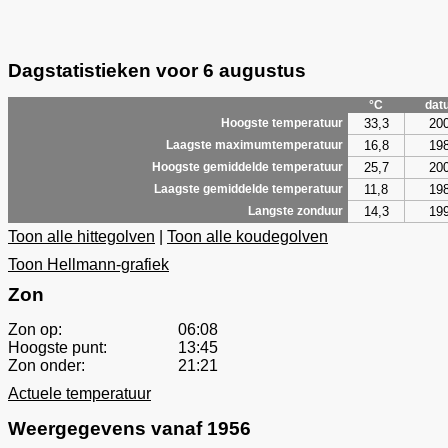
Dagstatistieken voor 6 augustus
°C
dat
33,3
20
Hoogste temperatuur
16,8
19
Laagste maximumtemperatuur
25,7
20
Hoogste gemiddelde temperatuur
11,8
19
Laagste gemiddelde temperatuur
14,3
19
Langste zonduur
Toon alle hittegolven
|
Toon alle koudegolven
Toon Hellmann-grafiek
Zon
Zon op:
06:08
Hoogste punt:
13:45
Zon onder:
21:21
Actuele temperatuur
Weergegevens vanaf 1956