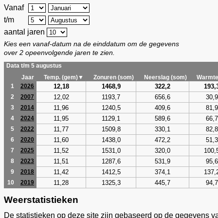
Vanaf
t/m
aantal jaren
Kies een vanaf-datum na de einddatum om de gegevens
over 2 opeenvolgende jaren te zien.
Data t/m 5 augustus
Jaar
Temp. (gem)▼
Zonuren (som)
Neerslag (som)
Warmte
12,18
1468,9
322,2
193,
1
2026
12,02
1193,7
656,6
30,9
2
2007
11,96
1240,5
409,6
81,9
3
2014
11,95
1129,1
589,6
66,7
4
2024
11,77
1509,8
330,1
82,8
5
2022
11,60
1438,0
472,2
51,3
6
2020
11,52
1531,0
320,0
100,
7
2025
11,51
1287,6
531,9
95,6
8
2023
11,42
1412,5
374,1
137,
9
2018
11,28
1325,3
445,7
94,7
10
2019
Weerstatistieken
De statistieken op deze site zijn gebaseerd op de gegevens v