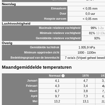
Neerslag
< 0,05 mm
Etmaalsom
0,0 uur
Duur
< 0,05 mm
Hoogste uursom
Luchtvochtigheid
99%
1-2u
Maximale relatieve vochtigheid
81%
12-13
Minimale relatieve vochtigheid
93%
Gemiddelde relatieve vochtigheid
Overig
1.005,9 hPa
Gemiddelde luchtdruk
1000 - 1100m
Minimum opgetreden zicht
7 octa's (Vrijwel geheel bewol
Bedekkingsgraad van de bovenlucht
Maandgemiddelde temperaturen
Normaal
1976
19
4,1
4,7
3,
Januari
4,3
3,4
Februari
4,
6,7
3,8
Maart
7,
9,7
7,3
April
6,
13,2
13,1
Mei
11