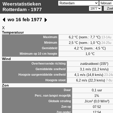
Weerstatistieken
Rotterdam - 1977
wo 16 feb 1977
X
Temperatuur
6,2 °C (norm.: 7,7 °C)
13-14u
Maximum
2,5 °C (norm.: 1,0 °C)
24-25u
Minimum
4,2 °C (norm.: 4,5 °C)
Gemiddeld
1,0 °C
Minimum op 10 cm hoogte
Wind
zuidzuidoost (155°)
Overheersende richting
3,1 m/s (11,2 km/u)
Gemiddelde snelheid
4,1 m/s (14,8 km/u)
23-24
Hoogste uurgemiddelde snelheid
6,2 m/s (22,3 km/u)
7-8u
Hoogste stoot
Zon
0,1 uur
Duur
1%
Perc. van langst mogelijk
J/cm² (0,0 W/m²)
Globale straling
07:52
Zon op
17:54
Zon onder