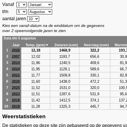
Vanaf
t/m
aantal jaren
Kies een vanaf-datum na de einddatum om de gegevens
over 2 opeenvolgende jaren te zien.
Data t/m 5 augustus
Jaar
Temp. (gem)▼
Zonuren (som)
Neerslag (som)
Warmte
12,18
1468,9
322,2
193,
1
2026
12,02
1193,7
656,6
30,9
2
2007
11,96
1240,5
409,6
81,9
3
2014
11,95
1129,1
589,6
66,7
4
2024
11,77
1509,8
330,1
82,8
5
2022
11,60
1438,0
472,2
51,3
6
2020
11,52
1531,0
320,0
100,
7
2025
11,51
1287,6
531,9
95,6
8
2023
11,42
1412,5
374,1
137,
9
2018
11,28
1325,3
445,7
94,7
10
2019
Weerstatistieken
De statistieken op deze site zijn gebaseerd op de gegevens v