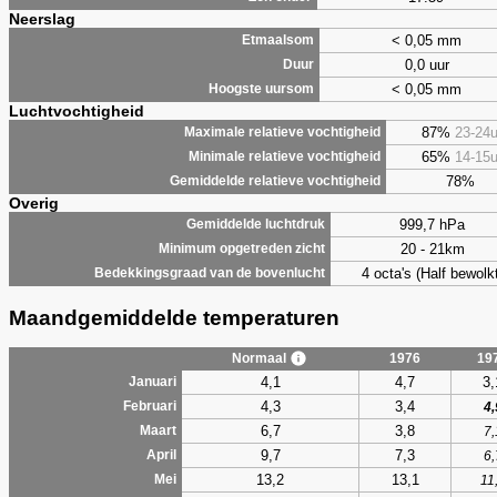
Neerslag
< 0,05 mm
Etmaalsom
0,0 uur
Duur
< 0,05 mm
Hoogste uursom
Luchtvochtigheid
87%
23-24
Maximale relatieve vochtigheid
65%
14-15
Minimale relatieve vochtigheid
78%
Gemiddelde relatieve vochtigheid
Overig
999,7 hPa
Gemiddelde luchtdruk
20 - 21km
Minimum opgetreden zicht
4 octa's (Half bewolkt
Bedekkingsgraad van de bovenlucht
Maandgemiddelde temperaturen
Normaal
1976
19
4,1
4,7
3,
Januari
4,3
3,4
Februari
4,
6,7
3,8
Maart
7,
9,7
7,3
April
6,
13,2
13,1
Mei
11