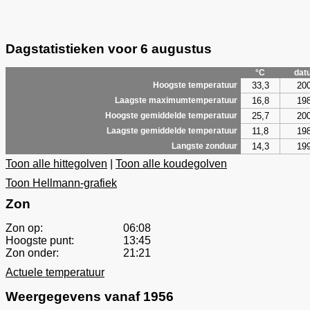
Dagstatistieken voor 6 augustus
°C
dat
33,3
20
Hoogste temperatuur
16,8
19
Laagste maximumtemperatuur
25,7
20
Hoogste gemiddelde temperatuur
11,8
19
Laagste gemiddelde temperatuur
14,3
19
Langste zonduur
Toon alle hittegolven
|
Toon alle koudegolven
Toon Hellmann-grafiek
Zon
Zon op:
06:08
Hoogste punt:
13:45
Zon onder:
21:21
Actuele temperatuur
Weergegevens vanaf 1956