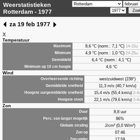
Weerstatistieken
Rotterdam - 1977
za 19 feb 1977
X
Temperatuur
8,6 °C (norm.: 7,1 °C)
14-15u
Maximum
4,9 °C (norm.: 1,0 °C)
24-25u
Minimum
6,4 °C (norm.: 4,1 °C)
Gemiddeld
4,6 °C
Minimum op 10 cm hoogte
Wind
westzuidwest (238°)
Overheersende richting
11,3 m/s (40,7 km/u)
Gemiddelde snelheid
15,4 m/s (55,4 km/u)
3-4
Hoogste uurgemiddelde snelheid
22,1 m/s (79,6 km/u)
3-4
Hoogste stoot
Zon
8,8 uur
Duur
86%
Perc. van langst mogelijk
J/cm² (0,0 W/m²)
Globale straling
07:46
Zon op
17:59
Zon onder