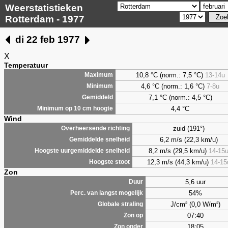
Weerstatistieken
Rotterdam - 1977
di 22 feb 1977
X
Temperatuur
10,8 °C (norm.: 7,5 °C)
13-14u
Maximum
4,6
°C (norm.: 1,6 °C)
7-8u
Minimum
7,1
°C (norm.: 4,5 °C)
Gemiddeld
4,4
°C
Minimum op 10 cm hoogte
Wind
zuid (191°)
Overheersende richting
6,2 m/s (22,3 km/u)
Gemiddelde snelheid
8,2 m/s (29,5 km/u)
14-15
Hoogste uurgemiddelde snelheid
12,3 m/s (44,3 km/u)
14-15
Hoogste stoot
Zon
5,6 uur
Duur
54%
Perc. van langst mogelijk
J/cm² (0,0 W/m²)
Globale straling
07:40
Zon op
18:05
Zon onder