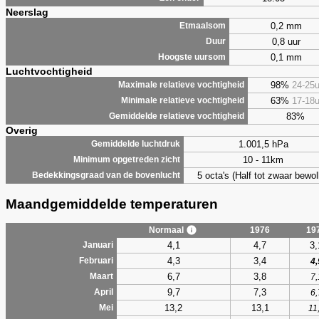
Neerslag
0,2 mm
Etmaalsom
0,8 uur
Duur
0,1 mm
Hoogste uursom
Luchtvochtigheid
98%
24-25
Maximale relatieve vochtigheid
63%
17-18
Minimale relatieve vochtigheid
83%
Gemiddelde relatieve vochtigheid
Overig
1.001,5 hPa
Gemiddelde luchtdruk
10 - 11km
Minimum opgetreden zicht
5 octa's (Half tot zwaar bewol
Bedekkingsgraad van de bovenlucht
Maandgemiddelde temperaturen
Normaal
1976
19
4,1
4,7
3,
Januari
4,3
3,4
Februari
4,
6,7
3,8
Maart
7,
9,7
7,3
April
6,
13,2
13,1
Mei
11