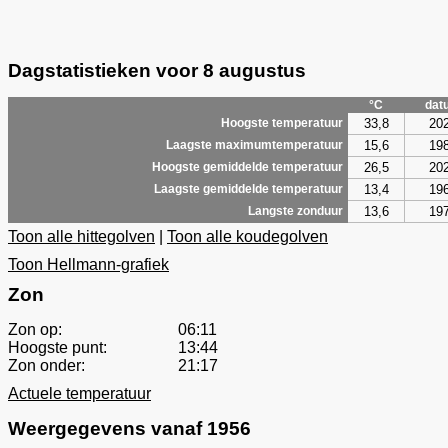
Dagstatistieken voor 8 augustus
°C
dat
33,8
20
Hoogste temperatuur
15,6
19
Laagste maximumtemperatuur
26,5
20
Hoogste gemiddelde temperatuur
13,4
19
Laagste gemiddelde temperatuur
13,6
19
Langste zonduur
Toon alle hittegolven
|
Toon alle koudegolven
Toon Hellmann-grafiek
Zon
Zon op:
06:11
Hoogste punt:
13:44
Zon onder:
21:17
Actuele temperatuur
Weergegevens vanaf 1956