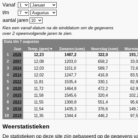
Vanaf
t/m
aantal jaren
Kies een vanaf-datum na de einddatum om de gegevens
over 2 opeenvolgende jaren te zien.
Data t/m 7 augustus
Jaar
Temp. (gem)▼
Zonuren (som)
Neerslag (som)
Warmte
12,23
1487,2
322,0
193,
1
2026
12,08
1203,0
658,2
33,0
2
2007
12,03
1151,0
589,7
72,6
3
2024
12,02
1247,7
416,9
83,5
4
2014
11,81
1535,4
330,1
82,8
5
2022
11,72
1464,8
472,2
62,9
6
2020
11,58
1545,6
320,4
102,
7
2025
11,55
1300,8
551,4
95,6
8
2023
11,54
1435,3
376,6
149,
9
2018
11,35
1344,4
446,2
97,5
10
2019
Weerstatistieken
De statistieken op deze site zijn gebaseerd op de gegevens v