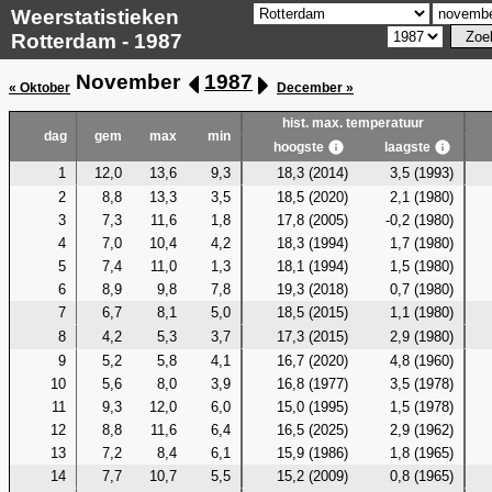
Weerstatistieken
Rotterdam - 1987
November
1987
« Oktober
December »
hist. max. temperatuur
dag
gem
max
min
hoogste
laagste
1
12,0
13,6
9,3
18,3 (2014)
3,5 (1993)
2
8,8
13,3
3,5
18,5 (2020)
2,1 (1980)
3
7,3
11,6
1,8
17,8 (2005)
-0,2 (1980)
4
7,0
10,4
4,2
18,3 (1994)
1,7 (1980)
5
7,4
11,0
1,3
18,1 (1994)
1,5 (1980)
6
8,9
9,8
7,8
19,3 (2018)
0,7 (1980)
7
6,7
8,1
5,0
18,5 (2015)
1,1 (1980)
8
4,2
5,3
3,7
17,3 (2015)
2,9 (1980)
9
5,2
5,8
4,1
16,7 (2020)
4,8 (1960)
10
5,6
8,0
3,9
16,8 (1977)
3,5 (1978)
11
9,3
12,0
6,0
15,0 (1995)
1,5 (1978)
12
8,8
11,6
6,4
16,5 (2025)
2,9 (1962)
13
7,2
8,4
6,1
15,9 (1986)
1,8 (1965)
14
7,7
10,7
5,5
15,2 (2009)
0,8 (1965)