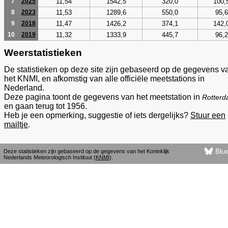
11,54
1542,5
320,0
100,
7
2025
11,53
1289,6
550,0
95,6
8
2023
11,47
1426,2
374,1
142,
9
2018
11,32
1333,9
445,7
96,2
10
2019
Weerstatistieken
De statistieken op deze site zijn gebaseerd op de gegevens v
het KNMI, en afkomstig van alle officiële meetstations in
Nederland.
Deze pagina toont de gegevens van het meetstation in
Rotter
en gaan terug tot 1956.
Heb je een opmerking, suggestie of iets dergelijks?
Stuur een
mailtje
.
Blu
Deze statistieken zijn gebaseerd op de gegevens van het Koninklijk
Nederlands Meteorologisch Instituut (
KNMI
).