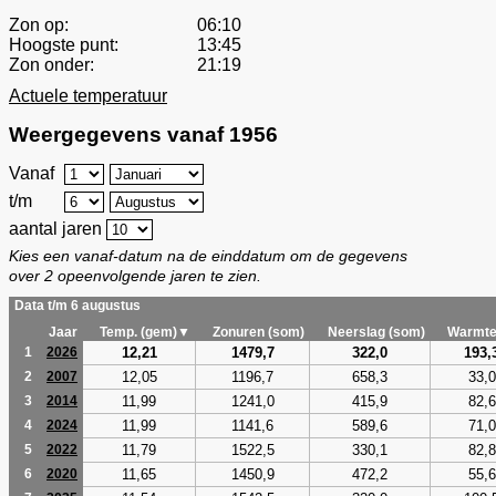
Zon op:
06:10
Hoogste punt:
13:45
Zon onder:
21:19
Actuele temperatuur
Weergegevens vanaf 1956
Vanaf
t/m
aantal jaren
Kies een vanaf-datum na de einddatum om de gegevens
over 2 opeenvolgende jaren te zien.
Data t/m 6 augustus
Jaar
Temp. (gem)▼
Zonuren (som)
Neerslag (som)
Warmte
12,21
1479,7
322,0
193,
1
2026
12,05
1196,7
658,3
33,0
2
2007
11,99
1241,0
415,9
82,6
3
2014
11,99
1141,6
589,6
71,0
4
2024
11,79
1522,5
330,1
82,8
5
2022
11,65
1450,9
472,2
55,6
6
2020