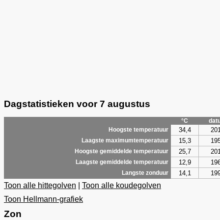
Dagstatistieken voor 7 augustus
°C
dat
34,4
20
Hoogste temperatuur
15,3
19
Laagste maximumtemperatuur
25,7
20
Hoogste gemiddelde temperatuur
12,9
19
Laagste gemiddelde temperatuur
14,1
19
Langste zonduur
Toon alle hittegolven
|
Toon alle koudegolven
Toon Hellmann-grafiek
Zon