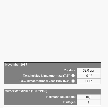
November 1987
32,0 uur
Zonduur
-0.1°
T.o.v. huidige klimaatnormaal (7,5°)
+1.0°
T.o.v. klimaatnormaal voor 1987 (6,4°)
Winterstatistieken (1987/1988)
10,1
Hellmann-koudegetal
1
IJsdagen