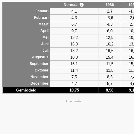
Normaal
1986
19
4,1
2,7
-1
Januari
4,3
-3,6
2,
Februari
6,7
4,3
2,
Maart
9,7
6,0
10
April
13,2
12,9
10
Mei
16,0
16,2
13
Juni
18,2
16,6
16
Juli
18,0
15,4
16
Augustus
15,1
11,5
15
September
11,4
11,5
11
Oktober
7,5
8,5
November
7,
4,7
5,7
December
4,
Gemiddeld
10,75
8,98
9,
Advertentie