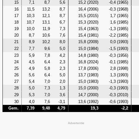
15
7,1
8,7
5,6
15,2 (2020)
-0,4 (1965)
16
11,5
13,2
8,7
16,4 (2006)
-0,3 (1968)
17
10,3
12,1
8,7
15,5 (2015)
1,7 (1965)
18
10,7
13,1
6,7
15,3 (2020)
1,6 (1985)
19
10,0
11,9
7,3
15,4 (1963)
-1,3 (1985)
20
8,7
10,6
7,6
15,4 (1981)
-2,2 (1985)
21
8,9
10,2
8,0
15,8 (2009)
0,0 (1993)
22
7,7
9,6
5,0
15,0 (1984)
-1,5 (1993)
23
5,9
7,8
4,2
14,8 (1980)
-0,3 (1956)
24
4,5
6,4
2,3
16,8 (2024)
-0,1 (1985)
25
4,9
5,8
2,3
17,8 (2006)
2,8 (1998)
26
5,6
6,4
5,0
13,7 (1983)
1,3 (1993)
27
5,4
7,0
2,0
15,0 (1983)
-1,3 (1993)
28
5,0
7,3
1,3
15,0 (2000)
-0,3 (1993)
29
5,3
7,0
3,6
14,7 (2000)
-0,3 (2010)
30
4,0
7,6
-3,1
13,6 (1992)
-0,6 (1993)
Gem.
7,39
9,48
4,79
19,3
-2,2
Advertentie