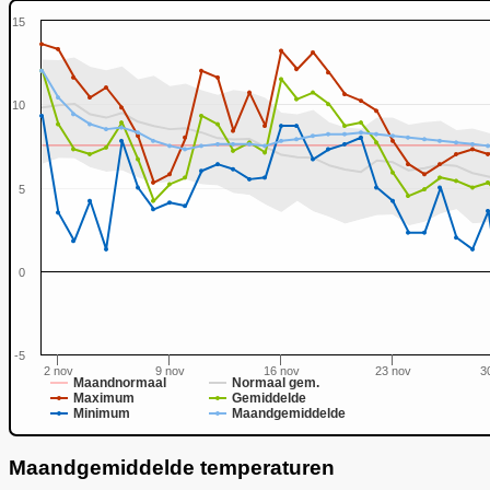
15
10
5
0
0
-5
2 nov
9 nov
16 nov
23 nov
3
Maandnormaal
Normaal gem.
Maximum
Gemiddelde
Minimum
Maandgemiddelde
Maandgemiddelde temperaturen