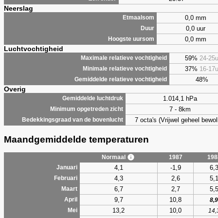
Neerslag
0,0 mm
Etmaalsom
0,0 uur
Duur
0,0 mm
Hoogste uursom
Luchtvochtigheid
59%
24-25
Maximale relatieve vochtigheid
37%
16-17
Minimale relatieve vochtigheid
48%
Gemiddelde relatieve vochtigheid
Overig
1.014,1 hPa
Gemiddelde luchtdruk
7 - 8km
Minimum opgetreden zicht
7 octa's (Vrijwel geheel bewol
Bedekkingsgraad van de bovenlucht
Maandgemiddelde temperaturen
Normaal
1987
198
4,1
-1,9
6,
Januari
4,3
2,6
5,
Februari
6,7
2,7
5,
Maart
9,7
10,8
April
8,9
13,2
10,0
Mei
14,