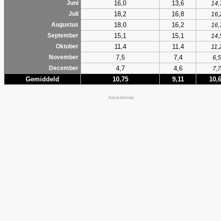
16,0
13,6
Juni
14,
18,2
16,8
Juli
16,
18,0
16,2
Augustus
16,
15,1
15,1
September
14,
11,4
11,4
Oktober
11,
7,5
7,4
November
6,5
4,7
4,6
December
7,7
Gemiddeld
10,75
9,11
10,
Advertentie