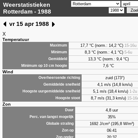
Weerstatistieken
Rotterdam - 1988
vr 15 apr 1988
X
Temperatuur
17,7 °C (norm.: 14,2 °C)
15-16u
Maximum
8,3
°C (norm.: 4,1 °C)
5-6u
Minimum
13,3 °C (norm.: 9,4 °C)
Gemiddeld
7,6
°C
Minimum op 10 cm hoogte
Wind
zuid (173°)
Overheersende richting
4,1 m/s (14,8 km/u)
Gemiddelde snelheid
5,1 m/s (18,4 km/u)
1-2u
Hoogste uurgemiddelde snelheid
8,7 m/s (31,3 km/u)
15-16
Hoogste stoot
Zon
4,8 uur
Duur
35%
Perc. van langst mogelijk
1692 J/cm² (195,8 W/m²)
Globale straling
06:41
Zon op
20:37
Zon onder