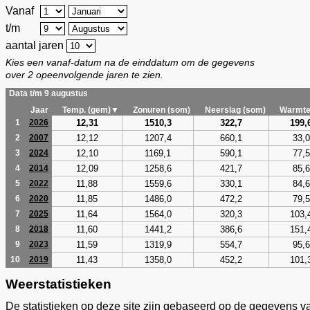
Vanaf
t/m
aantal jaren
Kies een vanaf-datum na de einddatum om de gegevens
over 2 opeenvolgende jaren te zien.
Data t/m 9 augustus
Jaar
Temp. (gem)▼
Zonuren (som)
Neerslag (som)
Warmte
12,31
1510,3
322,7
199,
1
2026
12,12
1207,4
660,1
33,0
2
2007
12,10
1169,1
590,1
77,5
3
2024
12,09
1258,6
421,7
85,6
4
2014
11,88
1559,6
330,1
84,6
5
2022
11,85
1486,0
472,2
79,5
6
2020
11,64
1564,0
320,3
103,
7
2025
11,60
1441,2
386,6
151,
8
2018
11,59
1319,9
554,7
95,6
9
2023
11,43
1358,0
452,2
101,
10
2019
Weerstatistieken
De statistieken op deze site zijn gebaseerd op de gegevens v