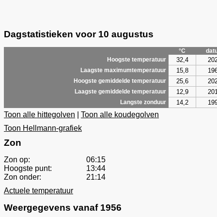
Dagstatistieken voor 10 augustus
°C
dat
32,4
20
Hoogste temperatuur
15,8
19
Laagste maximumtemperatuur
25,6
20
Hoogste gemiddelde temperatuur
12,9
20
Laagste gemiddelde temperatuur
14,2
19
Langste zonduur
Toon alle hittegolven
|
Toon alle koudegolven
Toon Hellmann-grafiek
Zon
Zon op:
06:15
Hoogste punt:
13:44
Zon onder:
21:14
Actuele temperatuur
Weergegevens vanaf 1956