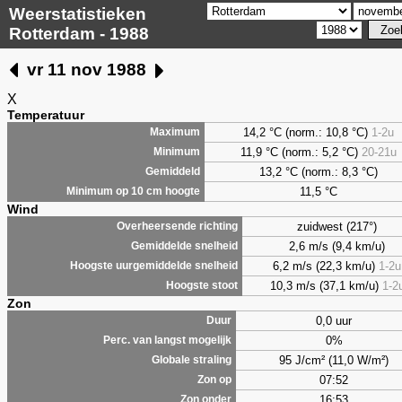
Weerstatistieken
Rotterdam - 1988
vr 11 nov 1988
X
Temperatuur
14,2 °C (norm.: 10,8 °C)
1-2u
Maximum
11,9 °C (norm.: 5,2 °C)
20-21u
Minimum
13,2 °C (norm.: 8,3 °C)
Gemiddeld
11,5 °C
Minimum op 10 cm hoogte
Wind
zuidwest (217°)
Overheersende richting
2,6 m/s (9,4 km/u)
Gemiddelde snelheid
6,2 m/s (22,3 km/u)
1-2u
Hoogste uurgemiddelde snelheid
10,3 m/s (37,1 km/u)
1-2
Hoogste stoot
Zon
0,0 uur
Duur
0%
Perc. van langst mogelijk
95 J/cm² (11,0 W/m²)
Globale straling
07:52
Zon op
16:53
Zon onder