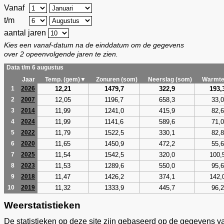
Vanaf
t/m
aantal jaren
Kies een vanaf-datum na de einddatum om de gegevens
over 2 opeenvolgende jaren te zien.
Data t/m 6 augustus
Jaar
Temp. (gem)▼
Zonuren (som)
Neerslag (som)
Warmte
12,21
1479,7
322,9
193,
1
2026
12,05
1196,7
658,3
33,0
2
2007
11,99
1241,0
415,9
82,6
3
2014
11,99
1141,6
589,6
71,0
4
2024
11,79
1522,5
330,1
82,8
5
2022
11,65
1450,9
472,2
55,6
6
2020
11,54
1542,5
320,0
100,
7
2025
11,53
1289,6
550,0
95,6
8
2023
11,47
1426,2
374,1
142,
9
2018
11,32
1333,9
445,7
96,2
10
2019
Weerstatistieken
De statistieken op deze site zijn gebaseerd op de gegevens v