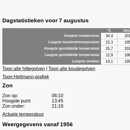
Dagstatistieken voor 7 augustus
°C
dat
34,4
20
Hoogste temperatuur
15,3
19
Laagste maximumtemperatuur
25,7
20
Hoogste gemiddelde temperatuur
12,9
19
Laagste gemiddelde temperatuur
14,1
19
Langste zonduur
Toon alle hittegolven
|
Toon alle koudegolven
Toon Hellmann-grafiek
Zon
Zon op:
06:10
Hoogste punt:
13:45
Zon onder:
21:19
Actuele temperatuur
Weergegevens vanaf 1956