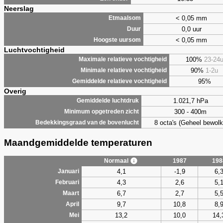
Neerslag
< 0,05 mm
Etmaalsom
0,0 uur
Duur
< 0,05 mm
Hoogste uursom
Luchtvochtigheid
100%
23-24
Maximale relatieve vochtigheid
90%
1-2u
Minimale relatieve vochtigheid
95%
Gemiddelde relatieve vochtigheid
Overig
1.021,7 hPa
Gemiddelde luchtdruk
300 - 400m
Minimum opgetreden zicht
8 octa's (Geheel bewolk
Bedekkingsgraad van de bovenlucht
Maandgemiddelde temperaturen
Normaal
1987
198
4,1
-1,9
6,
Januari
4,3
2,6
5,
Februari
6,7
2,7
5,
Maart
9,7
10,8
8,
April
13,2
10,0
14,
Mei