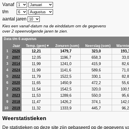
Vanaf
t/m
aantal jaren
Kies een vanaf-datum na de einddatum om de gegevens
over 2 opeenvolgende jaren te zien.
Data t/m 6 augustus
Jaar
Temp. (gem)▼
Zonuren (som)
Neerslag (som)
Warmte
12,21
1479,7
323,0
193,
1
2026
12,05
1196,7
658,3
33,0
2
2007
11,99
1241,0
415,9
82,6
3
2014
11,99
1141,6
589,6
71,0
4
2024
11,79
1522,5
330,1
82,8
5
2022
11,65
1450,9
472,2
55,6
6
2020
11,54
1542,5
320,0
100,
7
2025
11,53
1289,6
550,0
95,6
8
2023
11,47
1426,2
374,1
142,
9
2018
11,32
1333,9
445,7
96,2
10
2019
Weerstatistieken
De statistieken op deze site zijn gebaseerd op de gegevens v