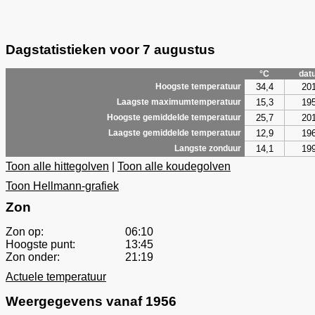
Dagstatistieken voor 7 augustus
°C
dat
34,4
20
Hoogste temperatuur
15,3
19
Laagste maximumtemperatuur
25,7
20
Hoogste gemiddelde temperatuur
12,9
19
Laagste gemiddelde temperatuur
14,1
19
Langste zonduur
Toon alle hittegolven
|
Toon alle koudegolven
Toon Hellmann-grafiek
Zon
Zon op:
06:10
Hoogste punt:
13:45
Zon onder:
21:19
Actuele temperatuur
Weergegevens vanaf 1956