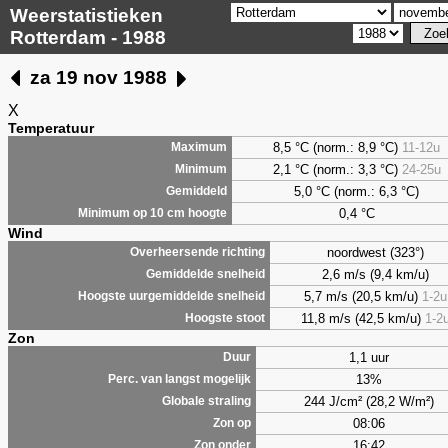
Weerstatistieken
Rotterdam - 1988
za 19 nov 1988
X
Temperatuur
8,5 °C (norm.: 8,9 °C)
11-12u
Maximum
2,1 °C (norm.: 3,3 °C)
24-25u
Minimum
5,0 °C (norm.: 6,3 °C)
Gemiddeld
0,4 °C
Minimum op 10 cm hoogte
Wind
noordwest (323°)
Overheersende richting
2,6 m/s (9,4 km/u)
Gemiddelde snelheid
5,7 m/s (20,5 km/u)
1-2u
Hoogste uurgemiddelde snelheid
11,8 m/s (42,5 km/u)
1-2
Hoogste stoot
Zon
1,1 uur
Duur
13%
Perc. van langst mogelijk
244 J/cm² (28,2 W/m²)
Globale straling
08:06
Zon op
16:42
Zon onder