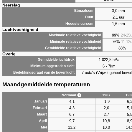
Neerslag
3,0 mm
Etmaalsom
2,1 uur
Duur
1,6 mm
Hoogste uursom
Luchtvochtigheid
99%
24-25
Maximale relatieve vochtigheid
76%
11-12
Minimale relatieve vochtigheid
88%
Gemiddelde relatieve vochtigheid
Overig
1.022,8 hPa
Gemiddelde luchtdruk
6 - 7km
Minimum opgetreden zicht
7 octa's (Vrijwel geheel bewol
Bedekkingsgraad van de bovenlucht
Maandgemiddelde temperaturen
Normaal
1987
198
4,1
-1,9
6,
Januari
4,3
2,6
5,
Februari
6,7
2,7
5,
Maart
9,7
10,8
8,
April
13,2
10,0
14,
Mei