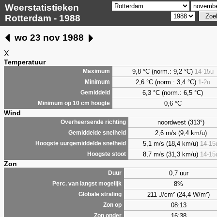
Weerstatistieken
Rotterdam - 1988
wo 23 nov 1988
X
Temperatuur
9,8 °C (norm.: 9,2 °C)
14-15u
Maximum
2,6 °C (norm.: 3,4 °C)
1-2u
Minimum
6,3 °C (norm.: 6,5 °C)
Gemiddeld
0,6 °C
Minimum op 10 cm hoogte
Wind
noordwest (313°)
Overheersende richting
2,6 m/s (9,4 km/u)
Gemiddelde snelheid
5,1 m/s (18,4 km/u)
14-15
Hoogste uurgemiddelde snelheid
8,7 m/s (31,3 km/u)
14-15
Hoogste stoot
Zon
0,7 uur
Duur
8%
Perc. van langst mogelijk
211 J/cm² (24,4 W/m²)
Globale straling
08:13
Zon op
16:38
Zon onder