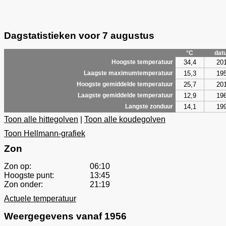
Dagstatistieken voor 7 augustus
°C
dat
34,4
20
Hoogste temperatuur
15,3
19
Laagste maximumtemperatuur
25,7
20
Hoogste gemiddelde temperatuur
12,9
19
Laagste gemiddelde temperatuur
14,1
19
Langste zonduur
Toon alle hittegolven
|
Toon alle koudegolven
Toon Hellmann-grafiek
Zon
Zon op:
06:10
Hoogste punt:
13:45
Zon onder:
21:19
Actuele temperatuur
Weergegevens vanaf 1956