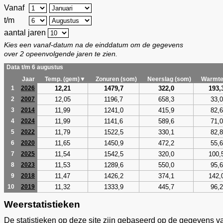
Vanaf
t/m
aantal jaren
Kies een vanaf-datum na de einddatum om de gegevens
over 2 opeenvolgende jaren te zien.
Data t/m 6 augustus
Jaar
Temp. (gem)▼
Zonuren (som)
Neerslag (som)
Warmte
12,21
1479,7
322,0
193,
1
2026
12,05
1196,7
658,3
33,0
2
2007
11,99
1241,0
415,9
82,6
3
2014
11,99
1141,6
589,6
71,0
4
2024
11,79
1522,5
330,1
82,8
5
2022
11,65
1450,9
472,2
55,6
6
2020
11,54
1542,5
320,0
100,
7
2025
11,53
1289,6
550,0
95,6
8
2023
11,47
1426,2
374,1
142,
9
2018
11,32
1333,9
445,7
96,2
10
2019
Weerstatistieken
De statistieken op deze site zijn gebaseerd op de gegevens v