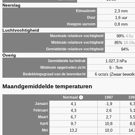
Neerslag
2,3 mm
Etmaalsom
1,6 uur
Duur
0,8 mm
Hoogste uursom
Luchtvochtigheid
99%
4-5u
Maximale relatieve vochtigheid
85%
18-19
Minimale relatieve vochtigheid
94%
Gemiddelde relatieve vochtigheid
Overig
1.027,3 hPa
Gemiddelde luchtdruk
6 - 7km
Minimum opgetreden zicht
6 octa's (Zwaar bewolk
Bedekkingsgraad van de bovenlucht
Maandgemiddelde temperaturen
Normaal
1987
198
4,1
-1,9
6,
Januari
4,3
2,6
5,
Februari
6,7
2,7
5,
Maart
9,7
10,8
8,
April
13,2
10,0
14,
Mei