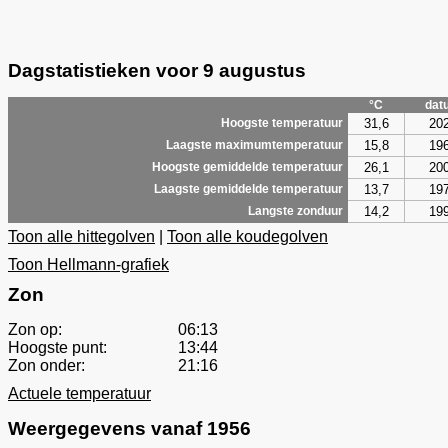
Dagstatistieken voor 9 augustus
°C
dat
31,6
20
Hoogste temperatuur
15,8
19
Laagste maximumtemperatuur
26,1
20
Hoogste gemiddelde temperatuur
13,7
19
Laagste gemiddelde temperatuur
14,2
19
Langste zonduur
Toon alle hittegolven
|
Toon alle koudegolven
Toon Hellmann-grafiek
Zon
Zon op:
06:13
Hoogste punt:
13:44
Zon onder:
21:16
Actuele temperatuur
Weergegevens vanaf 1956