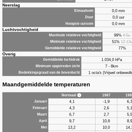
Neerslag
0,0 mm
Etmaalsom
0,0 uur
Duur
0,0 mm
Hoogste uursom
Luchtvochtigheid
99%
4-5u
Maximale relatieve vochtigheid
51%
12-13
Minimale relatieve vochtigheid
77%
Gemiddelde relatieve vochtigheid
Overig
1.034,0 hPa
Gemiddelde luchtdruk
7 - 8km
Minimum opgetreden zicht
1 octa's (Vrijwel onbewolk
Bedekkingsgraad van de bovenlucht
Maandgemiddelde temperaturen
Normaal
1987
198
4,1
-1,9
6,
Januari
4,3
2,6
5,
Februari
6,7
2,7
5,
Maart
9,7
10,8
8,
April
13,2
10,0
14,
Mei