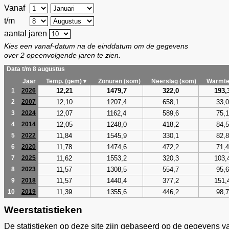
Vanaf
t/m
aantal jaren
Kies een vanaf-datum na de einddatum om de gegevens
over 2 opeenvolgende jaren te zien.
Data t/m 8 augustus
Jaar
Temp. (gem)▼
Zonuren (som)
Neerslag (som)
Warmte
12,21
1479,7
322,0
193,
1
2026
12,10
1207,4
658,1
33,0
2
2007
12,07
1162,4
589,6
75,1
3
2024
12,05
1248,0
418,2
84,5
4
2014
11,84
1545,9
330,1
82,8
5
2022
11,78
1474,6
472,2
71,4
6
2020
11,62
1553,2
320,3
103,
7
2025
11,57
1308,5
554,7
95,6
8
2023
11,57
1440,4
377,2
151,
9
2018
11,39
1355,6
446,2
98,7
10
2019
Weerstatistieken
De statistieken op deze site zijn gebaseerd op de gegevens v