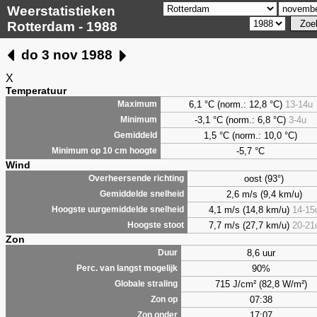
Weerstatistieken
Rotterdam - 1988
do 3 nov 1988
X
Temperatuur
6,1
°C (norm.: 12,8 °C)
13-14u
Maximum
-3,1 °C (norm.: 6,8 °C)
3-4u
Minimum
1,5
°C (norm.: 10,0 °C)
Gemiddeld
-5,7 °C
Minimum op 10 cm hoogte
Wind
oost (93°)
Overheersende richting
2,6 m/s (9,4 km/u)
Gemiddelde snelheid
4,1 m/s (14,8 km/u)
14-15
Hoogste uurgemiddelde snelheid
7,7 m/s (27,7 km/u)
20-21
Hoogste stoot
Zon
8,6 uur
Duur
90%
Perc. van langst mogelijk
715 J/cm² (82,8 W/m²)
Globale straling
07:38
Zon op
17:07
Zon onder