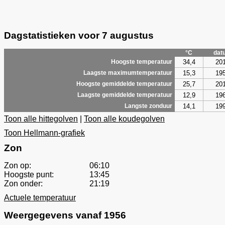
Dagstatistieken voor 7 augustus
°C
dat
34,4
20
Hoogste temperatuur
15,3
19
Laagste maximumtemperatuur
25,7
20
Hoogste gemiddelde temperatuur
12,9
19
Laagste gemiddelde temperatuur
14,1
19
Langste zonduur
Toon alle hittegolven
|
Toon alle koudegolven
Toon Hellmann-grafiek
Zon
Zon op:
06:10
Hoogste punt:
13:45
Zon onder:
21:19
Actuele temperatuur
Weergegevens vanaf 1956