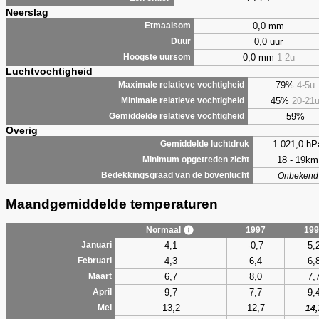
Neerslag
0,0 mm
Etmaalsom
0,0 uur
Duur
0,0 mm
1-2u
Hoogste uursom
Luchtvochtigheid
79%
4-5u
Maximale relatieve vochtigheid
45%
20-21
Minimale relatieve vochtigheid
59%
Gemiddelde relatieve vochtigheid
Overig
1.021,0 hP
Gemiddelde luchtdruk
18 - 19km
Minimum opgetreden zicht
Bedekkingsgraad van de bovenlucht
Onbekend
Maandgemiddelde temperaturen
Normaal
1997
199
4,1
-0,7
5,
Januari
4,3
6,4
6,
Februari
6,7
8,0
7,
Maart
9,7
7,7
9,
April
13,2
12,7
Mei
14,