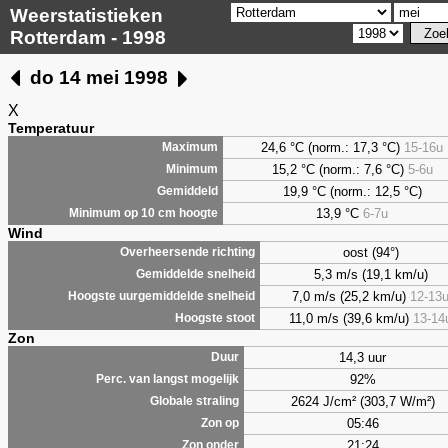
Weerstatistieken
Rotterdam - 1998
do 14 mei 1998
X
Temperatuur
24,6 °C (norm.: 17,3 °C)
15-16u
Maximum
15,2 °C (norm.: 7,6 °C)
5-6u
Minimum
19,9 °C (norm.: 12,5 °C)
Gemiddeld
13,9 °C
6-7u
Minimum op 10 cm hoogte
Wind
oost (94°)
Overheersende richting
5,3 m/s (19,1 km/u)
Gemiddelde snelheid
7,0 m/s (25,2 km/u)
12-13
Hoogste uurgemiddelde snelheid
11,0 m/s (39,6 km/u)
13-14
Hoogste stoot
Zon
14,3 uur
Duur
92%
Perc. van langst mogelijk
2624 J/cm² (303,7 W/m²)
Globale straling
05:46
Zon op
21:24
Zon onder