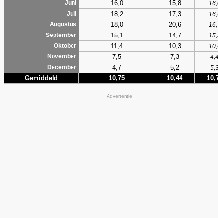
16,0
15,8
Juni
16,
18,2
17,3
Juli
16,
18,0
20,6
Augustus
16,
15,1
14,7
September
15,
11,4
10,3
Oktober
10,
7,5
7,3
November
4,
4,7
5,2
December
5,
Gemiddeld
10,75
10,44
10,
Advertentie