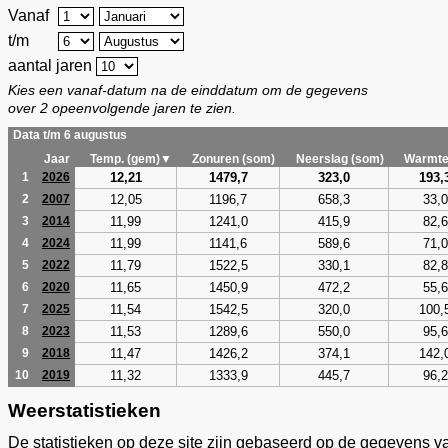
Vanaf
t/m
aantal jaren
Kies een vanaf-datum na de einddatum om de gegevens
over 2 opeenvolgende jaren te zien.
Data t/m 6 augustus
Jaar
Temp. (gem)▼
Zonuren (som)
Neerslag (som)
Warmte
12,21
1479,7
323,0
193,
1
2026
12,05
1196,7
658,3
33,0
2
2007
11,99
1241,0
415,9
82,6
3
2014
11,99
1141,6
589,6
71,0
4
2024
11,79
1522,5
330,1
82,8
5
2022
11,65
1450,9
472,2
55,6
6
2020
11,54
1542,5
320,0
100,
7
2025
11,53
1289,6
550,0
95,6
8
2023
11,47
1426,2
374,1
142,
9
2018
11,32
1333,9
445,7
96,2
10
2019
Weerstatistieken
De statistieken op deze site zijn gebaseerd op de gegevens v