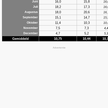
16,0
15,8
Juni
16,
18,2
17,3
Juli
16,
18,0
20,6
Augustus
16,
15,1
14,7
September
15,
11,4
10,3
Oktober
10,
7,5
7,3
November
4,
4,7
5,2
December
5,
Gemiddeld
10,75
10,44
10,
Advertentie