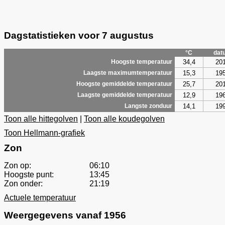
Dagstatistieken voor 7 augustus
°C
dat
34,4
20
Hoogste temperatuur
15,3
19
Laagste maximumtemperatuur
25,7
20
Hoogste gemiddelde temperatuur
12,9
19
Laagste gemiddelde temperatuur
14,1
19
Langste zonduur
Toon alle hittegolven
|
Toon alle koudegolven
Toon Hellmann-grafiek
Zon
Zon op:
06:10
Hoogste punt:
13:45
Zon onder:
21:19
Actuele temperatuur
Weergegevens vanaf 1956