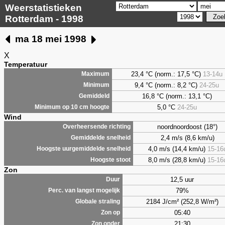
Weerstatistieken
Rotterdam - 1998
ma 18 mei 1998
X
Temperatuur
23,4 °C (norm.: 17,5 °C)
13-14u
Maximum
9,4
°C (norm.: 8,2 °C)
24-25u
Minimum
16,8 °C (norm.: 13,1 °C)
Gemiddeld
5,0
°C
24-25u
Minimum op 10 cm hoogte
Wind
noordnoordoost (18°)
Overheersende richting
2,4 m/s (8,6 km/u)
Gemiddelde snelheid
4,0 m/s (14,4 km/u)
15-16
Hoogste uurgemiddelde snelheid
8,0 m/s (28,8 km/u)
15-16
Hoogste stoot
Zon
12,5 uur
Duur
79%
Perc. van langst mogelijk
2184 J/cm² (252,8 W/m²)
Globale straling
05:40
Zon op
21:30
Zon onder