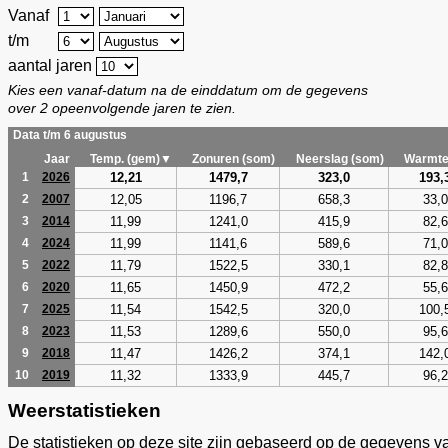
Vanaf
t/m
aantal jaren
Kies een vanaf-datum na de einddatum om de gegevens
over 2 opeenvolgende jaren te zien.
Data t/m 6 augustus
Jaar
Temp. (gem)▼
Zonuren (som)
Neerslag (som)
Warmte
12,21
1479,7
323,0
193,
1
2026
12,05
1196,7
658,3
33,0
2
2007
11,99
1241,0
415,9
82,6
3
2014
11,99
1141,6
589,6
71,0
4
2024
11,79
1522,5
330,1
82,8
5
2022
11,65
1450,9
472,2
55,6
6
2020
11,54
1542,5
320,0
100,
7
2025
11,53
1289,6
550,0
95,6
8
2023
11,47
1426,2
374,1
142,
9
2018
11,32
1333,9
445,7
96,2
10
2019
Weerstatistieken
De statistieken op deze site zijn gebaseerd op de gegevens v