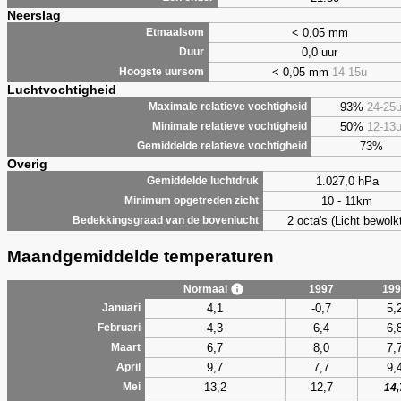
Neerslag
< 0,05 mm
Etmaalsom
0,0 uur
Duur
< 0,05 mm
14-15u
Hoogste uursom
Luchtvochtigheid
93%
24-25
Maximale relatieve vochtigheid
50%
12-13
Minimale relatieve vochtigheid
73%
Gemiddelde relatieve vochtigheid
Overig
1.027,0 hPa
Gemiddelde luchtdruk
10 - 11km
Minimum opgetreden zicht
2 octa's (Licht bewolk
Bedekkingsgraad van de bovenlucht
Maandgemiddelde temperaturen
Normaal
1997
199
4,1
-0,7
5,
Januari
4,3
6,4
6,
Februari
6,7
8,0
7,
Maart
9,7
7,7
9,
April
13,2
12,7
Mei
14,