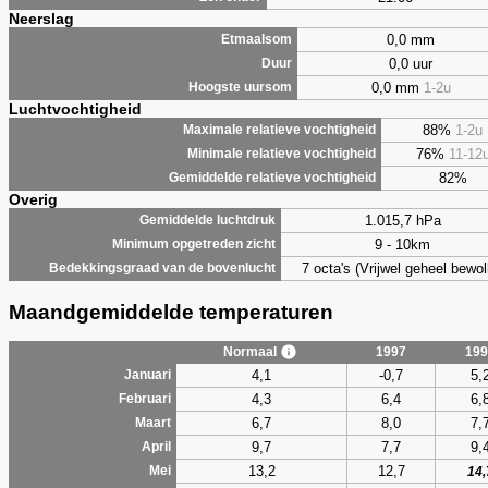
Neerslag
0,0 mm
Etmaalsom
0,0 uur
Duur
0,0 mm
1-2u
Hoogste uursom
Luchtvochtigheid
88%
1-2u
Maximale relatieve vochtigheid
76%
11-12
Minimale relatieve vochtigheid
82%
Gemiddelde relatieve vochtigheid
Overig
1.015,7 hPa
Gemiddelde luchtdruk
9 - 10km
Minimum opgetreden zicht
7 octa's (Vrijwel geheel bewol
Bedekkingsgraad van de bovenlucht
Maandgemiddelde temperaturen
Normaal
1997
199
4,1
-0,7
5,
Januari
4,3
6,4
6,
Februari
6,7
8,0
7,
Maart
9,7
7,7
9,
April
13,2
12,7
Mei
14,