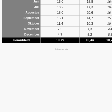
16,0
15,8
Juni
16,
18,2
17,3
Juli
16,
18,0
20,6
Augustus
16,
15,1
14,7
September
15,
11,4
10,3
Oktober
10,
7,5
7,3
November
4,
4,7
5,2
December
5,
Gemiddeld
10,75
10,44
10,
Advertentie