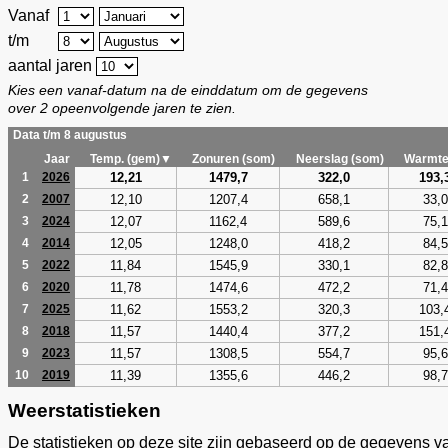
Vanaf
t/m
aantal jaren
Kies een vanaf-datum na de einddatum om de gegevens
over 2 opeenvolgende jaren te zien.
Data t/m 8 augustus
Jaar
Temp. (gem)▼
Zonuren (som)
Neerslag (som)
Warmte
12,21
1479,7
322,0
193,
1
2026
12,10
1207,4
658,1
33,0
2
2007
12,07
1162,4
589,6
75,1
3
2024
12,05
1248,0
418,2
84,5
4
2014
11,84
1545,9
330,1
82,8
5
2022
11,78
1474,6
472,2
71,4
6
2020
11,62
1553,2
320,3
103,
7
2025
11,57
1440,4
377,2
151,
8
2018
11,57
1308,5
554,7
95,6
9
2023
11,39
1355,6
446,2
98,7
10
2019
Weerstatistieken
De statistieken op deze site zijn gebaseerd op de gegevens v