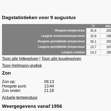
Dagstatistieken voor 9 augustus
°C
dat
31,6
20
Hoogste temperatuur
15,8
19
Laagste maximumtemperatuur
26,1
20
Hoogste gemiddelde temperatuur
13,7
19
Laagste gemiddelde temperatuur
14,2
19
Langste zonduur
Toon alle hittegolven
|
Toon alle koudegolven
Toon Hellmann-grafiek
Zon
Zon op:
06:13
Hoogste punt:
13:44
Zon onder:
21:16
Actuele temperatuur
Weergegevens vanaf 1956