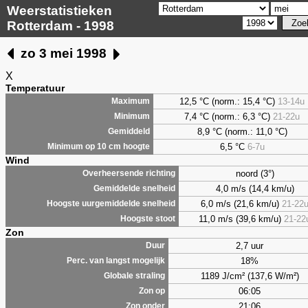
Weerstatistieken
Rotterdam - 1998
zo 3 mei 1998
X
Temperatuur
12,5 °C (norm.: 15,4 °C)
13-14u
Maximum
7,4
°C (norm.: 6,3 °C)
21-22u
Minimum
8,9
°C (norm.: 11,0 °C)
Gemiddeld
6,5
°C
6-7u
Minimum op 10 cm hoogte
Wind
noord (3°)
Overheersende richting
4,0 m/s (14,4 km/u)
Gemiddelde snelheid
6,0 m/s (21,6 km/u)
21-22
Hoogste uurgemiddelde snelheid
11,0 m/s (39,6 km/u)
21-22
Hoogste stoot
Zon
2,7 uur
Duur
18%
Perc. van langst mogelijk
1189 J/cm² (137,6 W/m²)
Globale straling
06:05
Zon op
21:06
Zon onder