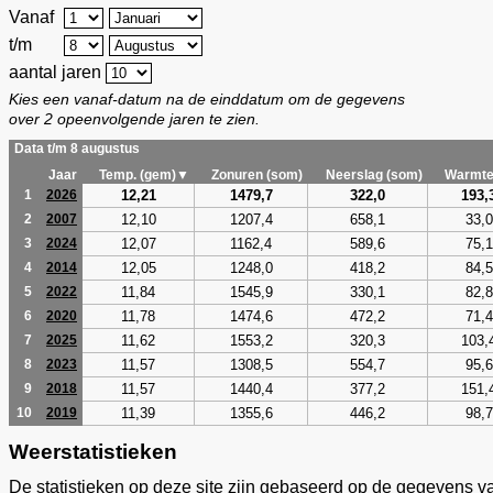
Vanaf
t/m
aantal jaren
Kies een vanaf-datum na de einddatum om de gegevens
over 2 opeenvolgende jaren te zien.
Data t/m 8 augustus
Jaar
Temp. (gem)▼
Zonuren (som)
Neerslag (som)
Warmte
12,21
1479,7
322,0
193,
1
2026
12,10
1207,4
658,1
33,0
2
2007
12,07
1162,4
589,6
75,1
3
2024
12,05
1248,0
418,2
84,5
4
2014
11,84
1545,9
330,1
82,8
5
2022
11,78
1474,6
472,2
71,4
6
2020
11,62
1553,2
320,3
103,
7
2025
11,57
1308,5
554,7
95,6
8
2023
11,57
1440,4
377,2
151,
9
2018
11,39
1355,6
446,2
98,7
10
2019
Weerstatistieken
De statistieken op deze site zijn gebaseerd op de gegevens v