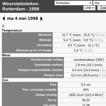
Weerstatistieken
Rotterdam - 1998
ma 4 mei 1998
X
Temperatuur
11,7 °C (norm.: 15,6 °C)
13-14u
Maximum
5,4
°C (norm.: 5,8 °C)
20-21u
Minimum
8,5
°C (norm.: 11,1 °C)
Gemiddeld
5,0
°C
24-25u
Minimum op 10 cm hoogte
Wind
noordnoordwest (345°)
Overheersende richting
2,8 m/s (10,1 km/u)
Gemiddelde snelheid
4,0 m/s (14,4 km/u)
8-9u
Hoogste uurgemiddelde snelheid
8,0 m/s (28,8 km/u)
9-10
Hoogste stoot
Zon
6,5 uur
Duur
43%
Perc. van langst mogelijk
1930 J/cm² (223,4 W/m²)
Globale straling
06:03
Zon op
21:08
Zon onder