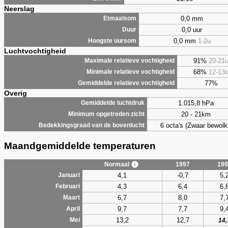
Neerslag
0,0 mm
Etmaalsom
0,0 uur
Duur
0,0 mm
1-2u
Hoogste uursom
Luchtvochtigheid
91%
20-21
Maximale relatieve vochtigheid
68%
12-13
Minimale relatieve vochtigheid
77%
Gemiddelde relatieve vochtigheid
Overig
1.015,8 hPa
Gemiddelde luchtdruk
20 - 21km
Minimum opgetreden zicht
6 octa's (Zwaar bewolk
Bedekkingsgraad van de bovenlucht
Maandgemiddelde temperaturen
Normaal
1997
199
4,1
-0,7
5,
Januari
4,3
6,4
6,
Februari
6,7
8,0
7,
Maart
9,7
7,7
9,
April
13,2
12,7
Mei
14,