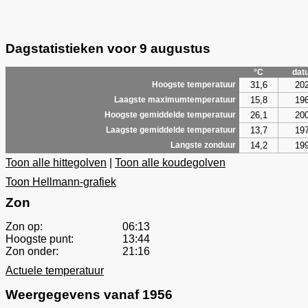
Dagstatistieken voor 9 augustus
°C
dat
31,6
20
Hoogste temperatuur
15,8
19
Laagste maximumtemperatuur
26,1
20
Hoogste gemiddelde temperatuur
13,7
19
Laagste gemiddelde temperatuur
14,2
19
Langste zonduur
Toon alle hittegolven
|
Toon alle koudegolven
Toon Hellmann-grafiek
Zon
Zon op:
06:13
Hoogste punt:
13:44
Zon onder:
21:16
Actuele temperatuur
Weergegevens vanaf 1956