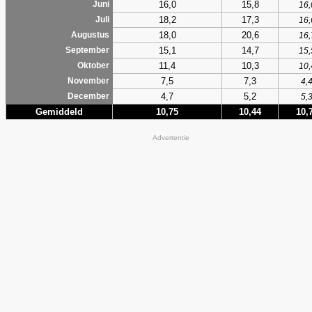
16,0
15,8
Juni
16,
18,2
17,3
Juli
16,
18,0
20,6
Augustus
16,
15,1
14,7
September
15,
11,4
10,3
Oktober
10,
7,5
7,3
November
4,
4,7
5,2
December
5,
Gemiddeld
10,75
10,44
10,
Advertentie