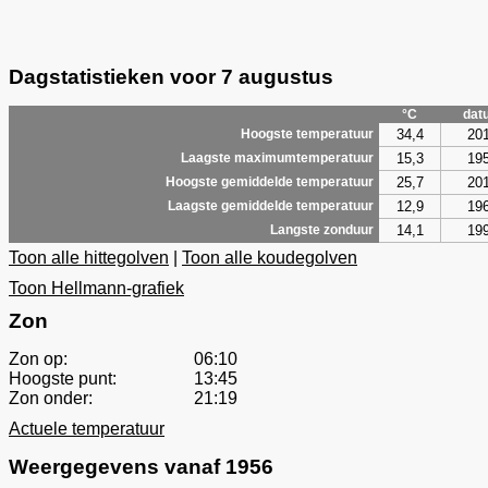
Dagstatistieken voor 7 augustus
°C
dat
34,4
20
Hoogste temperatuur
15,3
19
Laagste maximumtemperatuur
25,7
20
Hoogste gemiddelde temperatuur
12,9
19
Laagste gemiddelde temperatuur
14,1
19
Langste zonduur
Toon alle hittegolven
|
Toon alle koudegolven
Toon Hellmann-grafiek
Zon
Zon op:
06:10
Hoogste punt:
13:45
Zon onder:
21:19
Actuele temperatuur
Weergegevens vanaf 1956