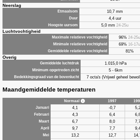
Neerslag
10,7 mm
Etmaalsom
4,4 uur
Duur
5,0 mm
24-25u
Hoogste uursom
Luchtvochtigheid
96%
24-25
Maximale relatieve vochtigheid
69%
16-17
Minimale relatieve vochtigheid
81%
Gemiddelde relatieve vochtigheid
Overig
1.015,0 hPa
Gemiddelde luchtdruk
5 - 6km
Minimum opgetreden zicht
7 octa's (Vrijwel geheel bewol
Bedekkingsgraad van de bovenlucht
Maandgemiddelde temperaturen
Normaal
1997
199
4,1
-0,7
5,
Januari
4,3
6,4
6,
Februari
6,7
8,0
7,
Maart
9,7
7,7
9,
April
13,2
12,7
14,
Mei