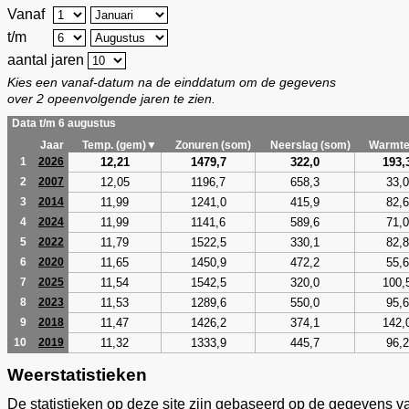
Vanaf
t/m
aantal jaren
Kies een vanaf-datum na de einddatum om de gegevens
over 2 opeenvolgende jaren te zien.
Data t/m 6 augustus
Jaar
Temp. (gem)▼
Zonuren (som)
Neerslag (som)
Warmte
12,21
1479,7
322,0
193,
1
2026
12,05
1196,7
658,3
33,0
2
2007
11,99
1241,0
415,9
82,6
3
2014
11,99
1141,6
589,6
71,0
4
2024
11,79
1522,5
330,1
82,8
5
2022
11,65
1450,9
472,2
55,6
6
2020
11,54
1542,5
320,0
100,
7
2025
11,53
1289,6
550,0
95,6
8
2023
11,47
1426,2
374,1
142,
9
2018
11,32
1333,9
445,7
96,2
10
2019
Weerstatistieken
De statistieken op deze site zijn gebaseerd op de gegevens v