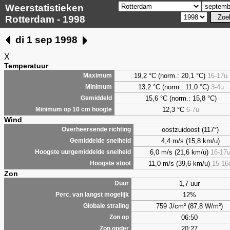
Weerstatistieken
Rotterdam - 1998
di 1 sep 1998
X
Temperatuur
19,2 °C (norm.: 20,1 °C)
16-17u
Maximum
13,2 °C (norm.: 11,0 °C)
3-4u
Minimum
15,6 °C (norm.: 15,8 °C)
Gemiddeld
12,3 °C
6-7u
Minimum op 10 cm hoogte
Wind
oostzuidoost (117°)
Overheersende richting
4,4 m/s (15,8 km/u)
Gemiddelde snelheid
6,0 m/s (21,6 km/u)
16-17
Hoogste uurgemiddelde snelheid
11,0 m/s (39,6 km/u)
15-16
Hoogste stoot
Zon
1,7 uur
Duur
12%
Perc. van langst mogelijk
759 J/cm² (87,8 W/m²)
Globale straling
06:50
Zon op
20:27
Zon onder