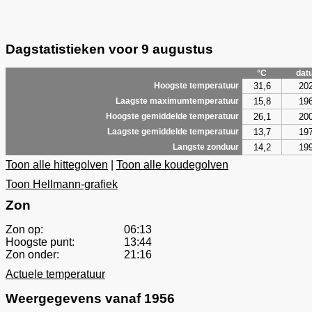
Dagstatistieken voor 9 augustus
°C
dat
31,6
20
Hoogste temperatuur
15,8
19
Laagste maximumtemperatuur
26,1
20
Hoogste gemiddelde temperatuur
13,7
19
Laagste gemiddelde temperatuur
14,2
19
Langste zonduur
Toon alle hittegolven
|
Toon alle koudegolven
Toon Hellmann-grafiek
Zon
Zon op:
06:13
Hoogste punt:
13:44
Zon onder:
21:16
Actuele temperatuur
Weergegevens vanaf 1956