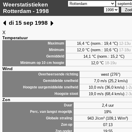
Weerstatistieken
Rotterdam - 1998
di 15 sep 1998
X
Temperatuur
16,4 °C (norm.: 19,4 °C)
12-13u
Maximum
12,0 °C (norm.: 10,6 °C)
17-18u
Minimum
14,1 °C (norm.: 15,2 °C)
Gemiddeld
12,0 °C
18-19u
Minimum op 10 cm hoogte
Wind
west (276°)
Overheersende richting
7,0 m/s (25,2 km/u)
Gemiddelde snelheid
10,0 m/s (36,0 km/u)
1-2
Hoogste uurgemiddelde snelheid
19,0 m/s (68,4 km/u)
2-3
Hoogste stoot
Zon
2,4 uur
Duur
19%
Perc. van langst mogelijk
943 J/cm² (109,1 W/m²)
Globale straling
07:13
Zon op
19:55
Zon onder