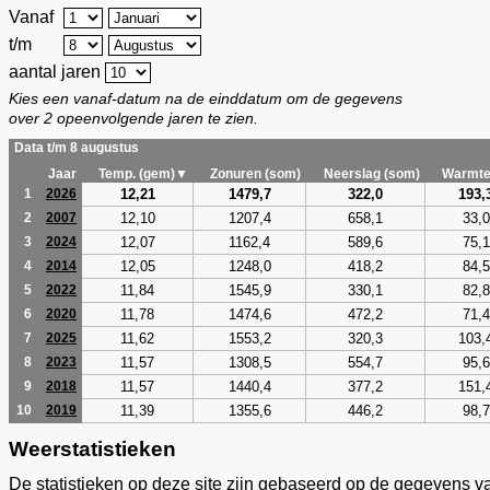
Vanaf
t/m
aantal jaren
Kies een vanaf-datum na de einddatum om de gegevens
over 2 opeenvolgende jaren te zien.
Data t/m 8 augustus
Jaar
Temp. (gem)▼
Zonuren (som)
Neerslag (som)
Warmte
12,21
1479,7
322,0
193,
1
2026
12,10
1207,4
658,1
33,0
2
2007
12,07
1162,4
589,6
75,1
3
2024
12,05
1248,0
418,2
84,5
4
2014
11,84
1545,9
330,1
82,8
5
2022
11,78
1474,6
472,2
71,4
6
2020
11,62
1553,2
320,3
103,
7
2025
11,57
1308,5
554,7
95,6
8
2023
11,57
1440,4
377,2
151,
9
2018
11,39
1355,6
446,2
98,7
10
2019
Weerstatistieken
De statistieken op deze site zijn gebaseerd op de gegevens v