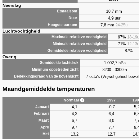
Neerslag
10,7 mm
Etmaalsom
4,9 uur
Duur
7,8 mm
24-25u
Hoogste uursom
Luchtvochtigheid
97%
18-19
Maximale relatieve vochtigheid
71%
12-13
Minimale relatieve vochtigheid
87%
Gemiddelde relatieve vochtigheid
Overig
1.002,7 hPa
Gemiddelde luchtdruk
3200 - 3300m
Minimum opgetreden zicht
7 octa's (Vrijwel geheel bewol
Bedekkingsgraad van de bovenlucht
Maandgemiddelde temperaturen
Normaal
1997
199
4,1
-0,7
5,
Januari
4,3
6,4
6,
Februari
6,7
8,0
7,
Maart
9,7
7,7
9,
April
13,2
12,7
14,
Mei