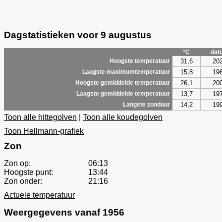
Dagstatistieken voor 9 augustus
°C
dat
31,6
20
Hoogste temperatuur
15,8
19
Laagste maximumtemperatuur
26,1
20
Hoogste gemiddelde temperatuur
13,7
19
Laagste gemiddelde temperatuur
14,2
19
Langste zonduur
Toon alle hittegolven
|
Toon alle koudegolven
Toon Hellmann-grafiek
Zon
Zon op:
06:13
Hoogste punt:
13:44
Zon onder:
21:16
Actuele temperatuur
Weergegevens vanaf 1956