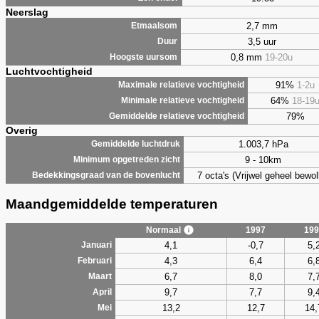
Neerslag
2,7 mm
Etmaalsom
3,5 uur
Duur
0,8 mm
19-20u
Hoogste uursom
Luchtvochtigheid
91%
1-2u
Maximale relatieve vochtigheid
64%
18-19
Minimale relatieve vochtigheid
79%
Gemiddelde relatieve vochtigheid
Overig
1.003,7 hPa
Gemiddelde luchtdruk
9 - 10km
Minimum opgetreden zicht
7 octa's (Vrijwel geheel bewol
Bedekkingsgraad van de bovenlucht
Maandgemiddelde temperaturen
Normaal
1997
199
4,1
-0,7
5,
Januari
4,3
6,4
6,
Februari
6,7
8,0
7,
Maart
9,7
7,7
9,
April
13,2
12,7
14,
Mei