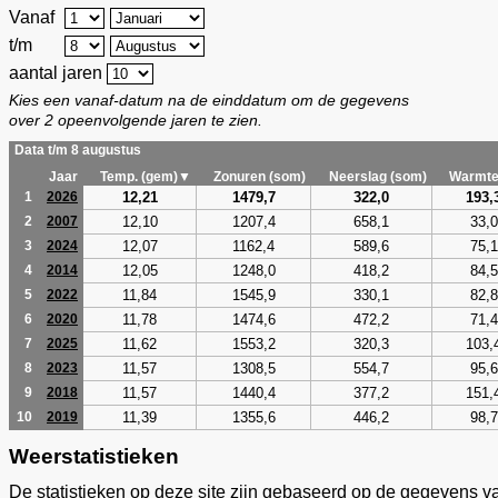
Vanaf
t/m
aantal jaren
Kies een vanaf-datum na de einddatum om de gegevens
over 2 opeenvolgende jaren te zien.
Data t/m 8 augustus
Jaar
Temp. (gem)▼
Zonuren (som)
Neerslag (som)
Warmte
12,21
1479,7
322,0
193,
1
2026
12,10
1207,4
658,1
33,0
2
2007
12,07
1162,4
589,6
75,1
3
2024
12,05
1248,0
418,2
84,5
4
2014
11,84
1545,9
330,1
82,8
5
2022
11,78
1474,6
472,2
71,4
6
2020
11,62
1553,2
320,3
103,
7
2025
11,57
1308,5
554,7
95,6
8
2023
11,57
1440,4
377,2
151,
9
2018
11,39
1355,6
446,2
98,7
10
2019
Weerstatistieken
De statistieken op deze site zijn gebaseerd op de gegevens v