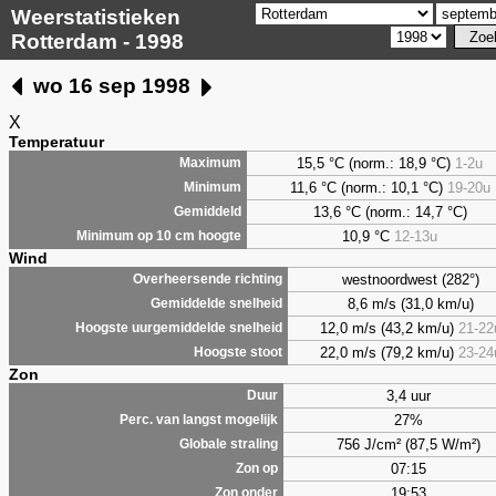
Weerstatistieken
Rotterdam - 1998
wo 16 sep 1998
X
Temperatuur
15,5 °C (norm.: 18,9 °C)
1-2u
Maximum
11,6 °C (norm.: 10,1 °C)
19-20u
Minimum
13,6 °C (norm.: 14,7 °C)
Gemiddeld
10,9 °C
12-13u
Minimum op 10 cm hoogte
Wind
westnoordwest (282°)
Overheersende richting
8,6 m/s (31,0 km/u)
Gemiddelde snelheid
12,0 m/s (43,2 km/u)
21-22
Hoogste uurgemiddelde snelheid
22,0 m/s (79,2 km/u)
23-24
Hoogste stoot
Zon
3,4 uur
Duur
27%
Perc. van langst mogelijk
756 J/cm² (87,5 W/m²)
Globale straling
07:15
Zon op
19:53
Zon onder