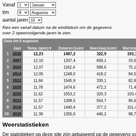
Vanaf
t/m
aantal jaren
Kies een vanaf-datum na de einddatum om de gegevens
over 2 opeenvolgende jaren te zien.
Data t/m 8 augustus
Jaar
Temp. (gem)▼
Zonuren (som)
Neerslag (som)
Warmte
12,23
1487,2
322,9
193,
1
2026
12,10
1207,4
658,1
33,0
2
2007
12,07
1162,4
589,6
75,1
3
2024
12,05
1248,0
418,2
84,5
4
2014
11,84
1545,9
330,1
82,8
5
2022
11,78
1474,6
472,2
71,4
6
2020
11,62
1553,2
320,3
103,
7
2025
11,57
1308,5
554,7
95,6
8
2023
11,57
1440,4
377,2
151,
9
2018
11,39
1355,6
446,2
98,7
10
2019
Weerstatistieken
De statistieken op deze site zijn gebaseerd op de gegevens v