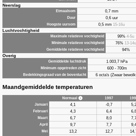
Neerslag
0,7 mm
Etmaalsom
0,6 uur
Duur
0,5 mm
15-16u
Hoogste uursom
Luchtvochtigheid
99%
4-5u
Maximale relatieve vochtigheid
76%
13-14
Minimale relatieve vochtigheid
94%
Gemiddelde relatieve vochtigheid
Overig
1.003,7 hPa
Gemiddelde luchtdruk
600 - 700m
Minimum opgetreden zicht
6 octa's (Zwaar bewolk
Bedekkingsgraad van de bovenlucht
Maandgemiddelde temperaturen
Normaal
1997
199
4,1
-0,7
5,
Januari
4,3
6,4
6,
Februari
6,7
8,0
7,
Maart
9,7
7,7
9,
April
13,2
12,7
14,
Mei