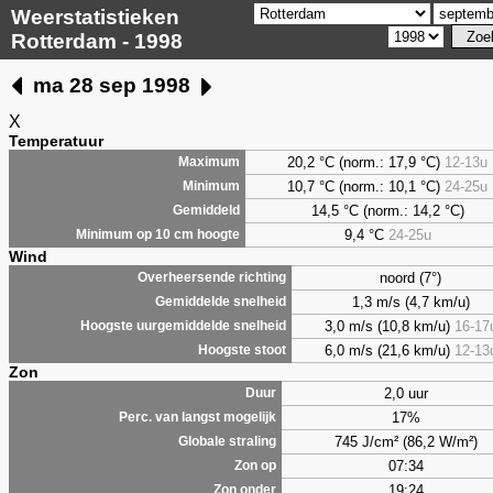
Weerstatistieken
Rotterdam - 1998
ma 28 sep 1998
X
Temperatuur
20,2 °C (norm.: 17,9 °C)
12-13u
Maximum
10,7 °C (norm.: 10,1 °C)
24-25u
Minimum
14,5 °C (norm.: 14,2 °C)
Gemiddeld
9,4
°C
24-25u
Minimum op 10 cm hoogte
Wind
noord (7°)
Overheersende richting
1,3 m/s (4,7 km/u)
Gemiddelde snelheid
3,0 m/s (10,8 km/u)
16-17
Hoogste uurgemiddelde snelheid
6,0 m/s (21,6 km/u)
12-13
Hoogste stoot
Zon
2,0 uur
Duur
17%
Perc. van langst mogelijk
745 J/cm² (86,2 W/m²)
Globale straling
07:34
Zon op
19:24
Zon onder