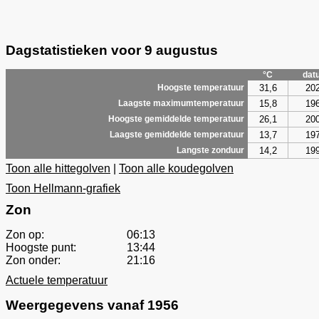
Dagstatistieken voor 9 augustus
°C
dat
31,6
20
Hoogste temperatuur
15,8
19
Laagste maximumtemperatuur
26,1
20
Hoogste gemiddelde temperatuur
13,7
19
Laagste gemiddelde temperatuur
14,2
19
Langste zonduur
Toon alle hittegolven
|
Toon alle koudegolven
Toon Hellmann-grafiek
Zon
Zon op:
06:13
Hoogste punt:
13:44
Zon onder:
21:16
Actuele temperatuur
Weergegevens vanaf 1956