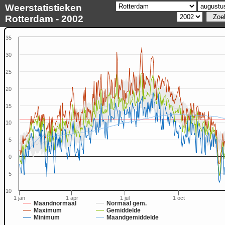
Weerstatistieken
Rotterdam - 2002
35
30
25
20
15
10
5
0
-5
-10
1 jan
1 apr
1 jul
1 oct
Maandnormaal
Normaal gem.
Maximum
Gemiddelde
Minimum
Maandgemiddelde