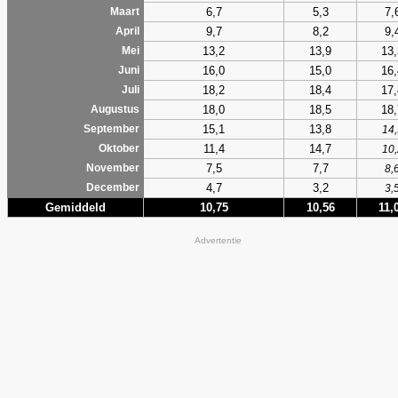
6,7
5,3
7,
Maart
9,7
8,2
9,
April
13,2
13,9
13,
Mei
16,0
15,0
16,
Juni
18,2
18,4
17,
Juli
18,0
18,5
18,
Augustus
15,1
13,8
September
14,
11,4
14,7
Oktober
10,
7,5
7,7
November
8,
4,7
3,2
December
3,
Gemiddeld
10,75
10,56
11,
Advertentie