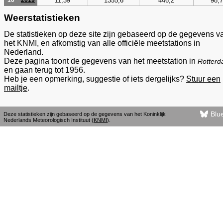
11,39
1355,6
446,2
98,7
10
2019
Weerstatistieken
De statistieken op deze site zijn gebaseerd op de gegevens v
het KNMI, en afkomstig van alle officiële meetstations in
Nederland.
Deze pagina toont de gegevens van het meetstation in
Rotter
en gaan terug tot 1956.
Heb je een opmerking, suggestie of iets dergelijks?
Stuur een
mailtje
.
Blu
Deze statistieken zijn gebaseerd op de gegevens van het Koninklijk
Nederlands Meteorologisch Instituut (
KNMI
).