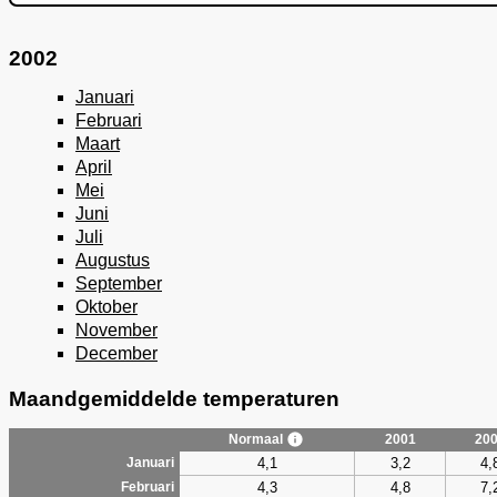
2002
Januari
Februari
Maart
April
Mei
Juni
Juli
Augustus
September
Oktober
November
December
Maandgemiddelde temperaturen
Normaal
2001
20
4,1
3,2
4,
Januari
4,3
4,8
7,
Februari