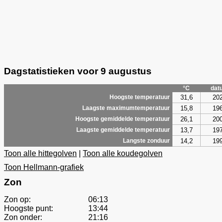
Dagstatistieken voor 9 augustus
°C
dat
31,6
20
Hoogste temperatuur
15,8
19
Laagste maximumtemperatuur
26,1
20
Hoogste gemiddelde temperatuur
13,7
19
Laagste gemiddelde temperatuur
14,2
19
Langste zonduur
Toon alle hittegolven
|
Toon alle koudegolven
Toon Hellmann-grafiek
Zon
Zon op:
06:13
Hoogste punt:
13:44
Zon onder:
21:16