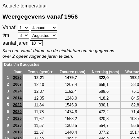
Actuele temperatuur
Weergegevens vanaf 1956
Vanaf
t/m
aantal jaren
Kies een vanaf-datum na de einddatum om de gegevens
over 2 opeenvolgende jaren te zien.
Data t/m 8 augustus
Jaar
Temp. (gem)▼
Zonuren (som)
Neerslag (som)
Warmte
12,21
1479,7
322,0
193,
1
2026
12,10
1207,4
658,1
33,0
2
2007
12,07
1162,4
589,6
75,1
3
2024
12,05
1248,0
418,2
84,5
4
2014
11,84
1545,9
330,1
82,8
5
2022
11,78
1474,6
472,2
71,4
6
2020
11,62
1553,2
320,3
103,
7
2025
11,57
1308,5
554,7
95,6
8
2023
11,57
1440,4
377,2
151,
9
2018