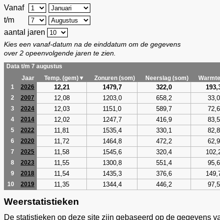
Vanaf
t/m
aantal jaren
Kies een vanaf-datum na de einddatum om de gegevens
over 2 opeenvolgende jaren te zien.
Data t/m 7 augustus
Jaar
Temp. (gem)▼
Zonuren (som)
Neerslag (som)
Warmte
12,21
1479,7
322,0
193,
1
2026
12,08
1203,0
658,2
33,0
2
2007
12,03
1151,0
589,7
72,6
3
2024
12,02
1247,7
416,9
83,5
4
2014
11,81
1535,4
330,1
82,8
5
2022
11,72
1464,8
472,2
62,9
6
2020
11,58
1545,6
320,4
102,
7
2025
11,55
1300,8
551,4
95,6
8
2023
11,54
1435,3
376,6
149,
9
2018
11,35
1344,4
446,2
97,5
10
2019
Weerstatistieken
De statistieken op deze site zijn gebaseerd op de gegevens v