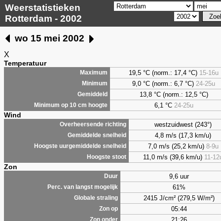
Weerstatistieken
Rotterdam - 2002
wo 15 mei 2002
X
Temperatuur
19,5 °C (norm.: 17,4 °C)
15-16u
Maximum
9,0
°C (norm.: 6,7 °C)
24-25u
Minimum
13,8 °C (norm.: 12,5 °C)
Gemiddeld
6,1
°C
24-25u
Minimum op 10 cm hoogte
Wind
westzuidwest (243°)
Overheersende richting
4,8 m/s (17,3 km/u)
Gemiddelde snelheid
7,0 m/s (25,2 km/u)
8-9u
Hoogste uurgemiddelde snelheid
11,0 m/s (39,6 km/u)
11-12
Hoogste stoot
Zon
9,6 uur
Duur
61%
Perc. van langst mogelijk
2415 J/cm² (279,5 W/m²)
Globale straling
05:44
Zon op
21:26
Zon onder