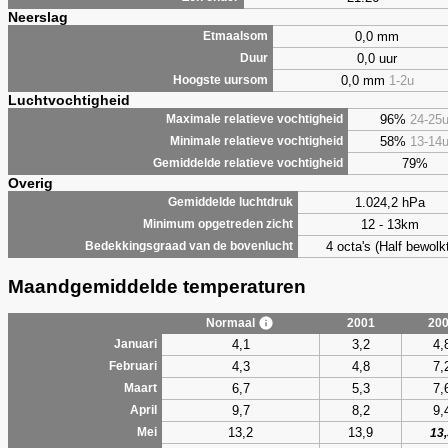
Neerslag
0,0 mm
Etmaalsom
0,0 uur
Duur
0,0 mm
1-2u
Hoogste uursom
Luchtvochtigheid
96%
24-25
Maximale relatieve vochtigheid
58%
13-14
Minimale relatieve vochtigheid
79%
Gemiddelde relatieve vochtigheid
Overig
1.024,2 hPa
Gemiddelde luchtdruk
12 - 13km
Minimum opgetreden zicht
4 octa's (Half bewolkt
Bedekkingsgraad van de bovenlucht
Maandgemiddelde temperaturen
Normaal
2001
20
4,1
3,2
4,
Januari
4,3
4,8
7,
Februari
6,7
5,3
7,
Maart
9,7
8,2
9,
April
13,2
13,9
Mei
13,