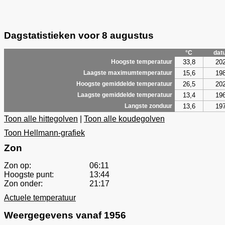
Dagstatistieken voor 8 augustus
°C
dat
33,8
20
Hoogste temperatuur
15,6
19
Laagste maximumtemperatuur
26,5
20
Hoogste gemiddelde temperatuur
13,4
19
Laagste gemiddelde temperatuur
13,6
19
Langste zonduur
Toon alle hittegolven
|
Toon alle koudegolven
Toon Hellmann-grafiek
Zon
Zon op:
06:11
Hoogste punt:
13:44
Zon onder:
21:17
Actuele temperatuur
Weergegevens vanaf 1956