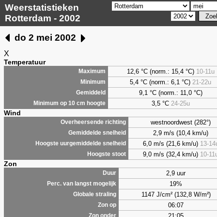
Weerstatistieken
Rotterdam - 2002
do 2 mei 2002
X
Temperatuur
12,6 °C (norm.: 15,4 °C)
10-11u
Maximum
5,4
°C (norm.: 6,1 °C)
21-22u
Minimum
9,1
°C (norm.: 11,0 °C)
Gemiddeld
3,5
°C
24-25u
Minimum op 10 cm hoogte
Wind
westnoordwest (282°)
Overheersende richting
2,9 m/s (10,4 km/u)
Gemiddelde snelheid
6,0 m/s (21,6 km/u)
13-14
Hoogste uurgemiddelde snelheid
9,0 m/s (32,4 km/u)
10-11
Hoogste stoot
Zon
2,9 uur
Duur
19%
Perc. van langst mogelijk
1147 J/cm² (132,8 W/m²)
Globale straling
06:07
Zon op
21:05
Zon onder