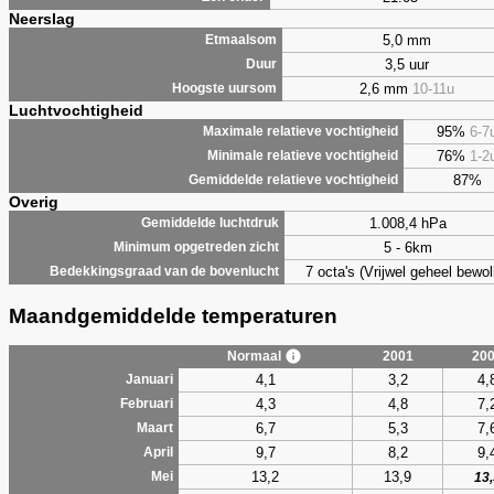
Neerslag
5,0 mm
Etmaalsom
3,5 uur
Duur
2,6 mm
10-11u
Hoogste uursom
Luchtvochtigheid
95%
6-7
Maximale relatieve vochtigheid
76%
1-2
Minimale relatieve vochtigheid
87%
Gemiddelde relatieve vochtigheid
Overig
1.008,4 hPa
Gemiddelde luchtdruk
5 - 6km
Minimum opgetreden zicht
7 octa's (Vrijwel geheel bewol
Bedekkingsgraad van de bovenlucht
Maandgemiddelde temperaturen
Normaal
2001
20
4,1
3,2
4,
Januari
4,3
4,8
7,
Februari
6,7
5,3
7,
Maart
9,7
8,2
9,
April
13,2
13,9
Mei
13,