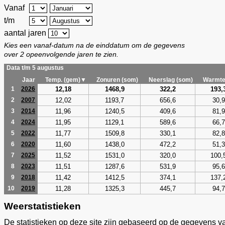
Vanaf
t/m
aantal jaren
Kies een vanaf-datum na de einddatum om de gegevens
over 2 opeenvolgende jaren te zien.
Data t/m 5 augustus
Jaar
Temp. (gem)▼
Zonuren (som)
Neerslag (som)
Warmte
12,18
1468,9
322,2
193,
1
2026
12,02
1193,7
656,6
30,9
2
2007
11,96
1240,5
409,6
81,9
3
2014
11,95
1129,1
589,6
66,7
4
2024
11,77
1509,8
330,1
82,8
5
2022
11,60
1438,0
472,2
51,3
6
2020
11,52
1531,0
320,0
100,
7
2025
11,51
1287,6
531,9
95,6
8
2023
11,42
1412,5
374,1
137,
9
2018
11,28
1325,3
445,7
94,7
10
2019
Weerstatistieken
De statistieken op deze site zijn gebaseerd op de gegevens v