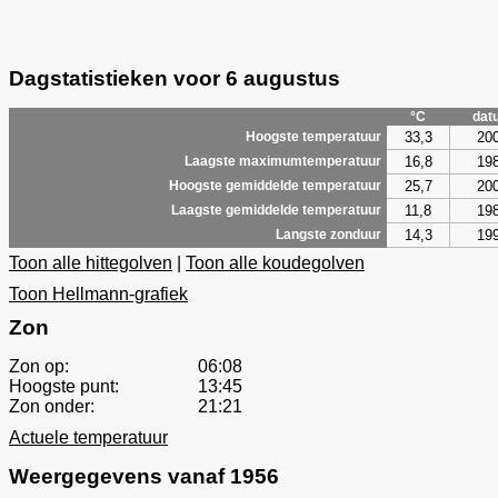
Dagstatistieken voor 6 augustus
°C
dat
33,3
20
Hoogste temperatuur
16,8
19
Laagste maximumtemperatuur
25,7
20
Hoogste gemiddelde temperatuur
11,8
19
Laagste gemiddelde temperatuur
14,3
19
Langste zonduur
Toon alle hittegolven
|
Toon alle koudegolven
Toon Hellmann-grafiek
Zon
Zon op:
06:08
Hoogste punt:
13:45
Zon onder:
21:21
Actuele temperatuur
Weergegevens vanaf 1956