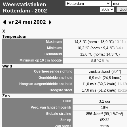
Weerstatistieken
Rotterdam - 2002
vr 24 mei 2002
X
Temperatuur
14,8 °C (norm.: 18,9 °C)
10-11u
Maximum
10,2 °C (norm.: 9,4 °C)
3-4u
Minimum
12,6 °C (norm.: 14,3 °C)
Gemiddeld
8,8
°C
6-7u
Minimum op 10 cm hoogte
Wind
zuidzuidwest (204°)
Overheersende richting
6,9 m/s (24,8 km/u)
Gemiddelde snelheid
11,0 m/s (39,6 km/u)
11-12
Hoogste uurgemiddelde snelheid
17,0 m/s (61,2 km/u)
11-12
Hoogste stoot
Zon
3,1 uur
Duur
19%
Perc. van langst mogelijk
856 J/cm² (99,1 W/m²)
Globale straling
05:32
Zon op
21:39
Zon onder