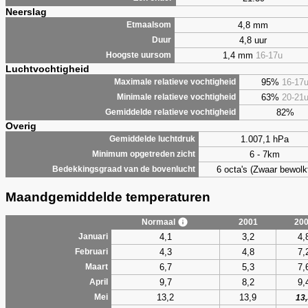
Neerslag
4,8 mm
Etmaalsom
4,8 uur
Duur
1,4 mm
16-17u
Hoogste uursom
Luchtvochtigheid
95%
16-17
Maximale relatieve vochtigheid
63%
20-21
Minimale relatieve vochtigheid
82%
Gemiddelde relatieve vochtigheid
Overig
1.007,1 hPa
Gemiddelde luchtdruk
6 - 7km
Minimum opgetreden zicht
6 octa's (Zwaar bewolk
Bedekkingsgraad van de bovenlucht
Maandgemiddelde temperaturen
Normaal
2001
20
4,1
3,2
4,
Januari
4,3
4,8
7,
Februari
6,7
5,3
7,
Maart
9,7
8,2
9,
April
13,2
13,9
Mei
13,