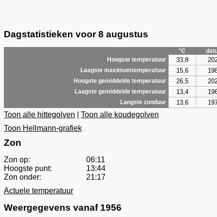
Dagstatistieken voor 8 augustus
°C
dat
33,8
20
Hoogste temperatuur
15,6
19
Laagste maximumtemperatuur
26,5
20
Hoogste gemiddelde temperatuur
13,4
19
Laagste gemiddelde temperatuur
13,6
19
Langste zonduur
Toon alle hittegolven
|
Toon alle koudegolven
Toon Hellmann-grafiek
Zon
Zon op:
06:11
Hoogste punt:
13:44
Zon onder:
21:17
Actuele temperatuur
Weergegevens vanaf 1956