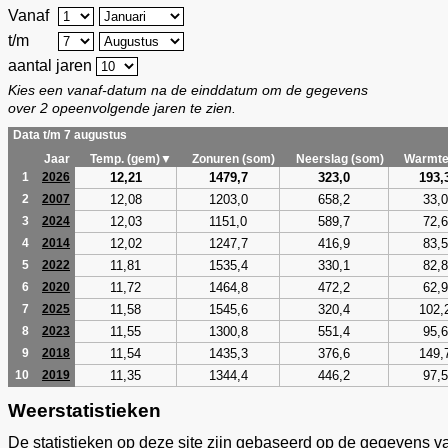
Vanaf
t/m
aantal jaren
Kies een vanaf-datum na de einddatum om de gegevens
over 2 opeenvolgende jaren te zien.
Data t/m 7 augustus
Jaar
Temp. (gem)▼
Zonuren (som)
Neerslag (som)
Warmte
12,21
1479,7
323,0
193,
1
2026
12,08
1203,0
658,2
33,0
2
2007
12,03
1151,0
589,7
72,6
3
2024
12,02
1247,7
416,9
83,5
4
2014
11,81
1535,4
330,1
82,8
5
2022
11,72
1464,8
472,2
62,9
6
2020
11,58
1545,6
320,4
102,
7
2025
11,55
1300,8
551,4
95,6
8
2023
11,54
1435,3
376,6
149,
9
2018
11,35
1344,4
446,2
97,5
10
2019
Weerstatistieken
De statistieken op deze site zijn gebaseerd op de gegevens v