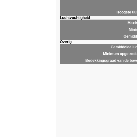
Hoogste u
Luchtvochtigheid
Maxim
Mini
Gemidde
Overig
Gemiddelde lu
Minimum opgetrede
Bedekkingsgraad van de bov