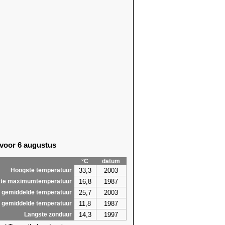
 voor 6 augustus
°C
datum
33,3
2003
Hoogste temperatuur
16,8
1987
te maximumtemperatuur
25,7
2003
 gemiddelde temperatuur
11,8
1987
 gemiddelde temperatuur
14,3
1997
Langste zonduur