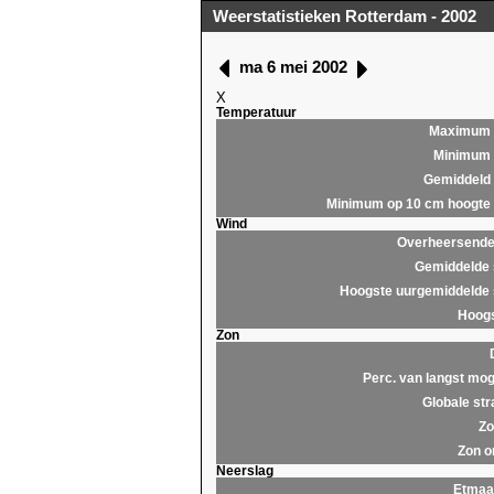
Weerstatistieken Rotterdam - 2002
ma 6 mei 2002
X
Temperatuur
Maximum
Minimum
Gemiddeld
Minimum op 10 cm hoogte
Wind
Overheersende 
Gemiddelde 
Hoogste uurgemiddelde 
Hoogs
Zon
Perc. van langst mog
Globale str
Zo
Zon o
Neerslag
Etmaa