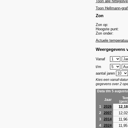
Toon alle hittegolve
Toon Hellmann-graf
Zon
Zon op:
Hoogste punt:
Zon onder:
Actuele temperatuu
Weergegevens v
Vanaf
t/m
aantal jaren
Kies een vanaf-dat
gegevens over 2 ope
Data t/m 5 augustu
Tem
Jaar
(gem
12,18
1
2026
12,02
2
2007
11,96
3
2014
11,95
4
2024