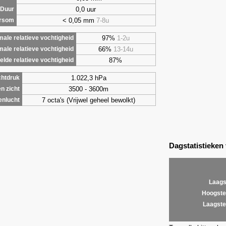
0,0 uur
Duur
< 0,05 mm
7-8u
ursom
97%
1-2u
ale relatieve vochtigheid
66%
13-14u
male relatieve vochtigheid
87%
lde relatieve vochtigheid
1.022,3 hPa
chtdruk
3500 - 3600m
n zicht
7 octa's (Vrijwel geheel bewolkt)
enlucht
Dagstatistieken
Laags
Hoogste
Laagste