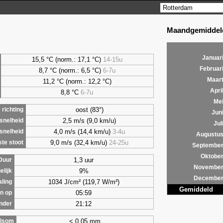
Maandgemiddeld
Januar
15,5 °C (norm.: 17,1 °C)
14-15u
Februar
8,7
°C (norm.: 6,5 °C)
6-7u
Maar
11,2 °C (norm.: 12,2 °C)
Apri
8,8
°C
6-7u
Me
oost (83°)
richting
Jun
2,5 m/s (9,0 km/u)
snelheid
Jul
4,0 m/s (14,4 km/u)
3-4u
snelheid
Augustu
9,0 m/s (32,4 km/u)
24-25u
te stoot
Septembe
Oktobe
1,3 uur
Duur
Novembe
9%
elijk
Decembe
1034 J/cm² (119,7 W/m²)
aling
Gemiddeld
05:59
n op
21:12
nder
< 0,05 mm
lsom