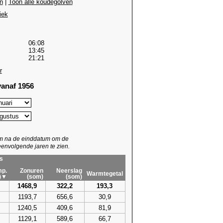
n
|
Toon alle koudegolven
iek
06:08
13:45
21:21
r
anaf 1956
um na de einddatum om de
envolgende jaren te zien.
s
p.
Zonuren
Neerslag
Warmtegetal
)▼
(som)
(som)
1468,9
322,2
193,3
1193,7
656,6
30,9
1240,5
409,6
81,9
1129,1
589,6
66,7