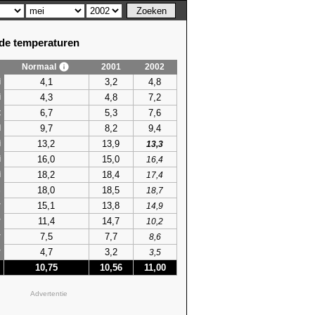
e temperaturen
Normaal
2001
2002
4,1
3,2
4,8
i
4,3
4,8
7,2
i
6,7
5,3
7,6
t
9,7
8,2
9,4
l
13,2
13,9
i
13,3
16,0
15,0
i
16,4
18,2
18,4
i
17,4
18,0
18,5
s
18,7
15,1
13,8
r
14,9
11,4
14,7
r
10,2
7,5
7,7
r
8,6
4,7
3,2
r
3,5
10,75
10,56
11,00
Advertentie