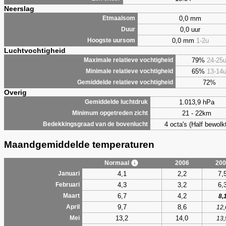
Neerslag
0,0 mm
Etmaalsom
0,0 uur
Duur
0,0 mm
1-2u
Hoogste uursom
Luchtvochtigheid
79%
24-25
Maximale relatieve vochtigheid
65%
13-14
Minimale relatieve vochtigheid
72%
Gemiddelde relatieve vochtigheid
Overig
1.013,9 hPa
Gemiddelde luchtdruk
21 - 22km
Minimum opgetreden zicht
4 octa's (Half bewolkt
Bedekkingsgraad van de bovenlucht
Maandgemiddelde temperaturen
Normaal
2006
200
4,1
2,2
7,
Januari
4,3
3,2
6,
Februari
6,7
4,2
Maart
8,
9,7
8,6
April
12,
13,2
14,0
Mei
13,