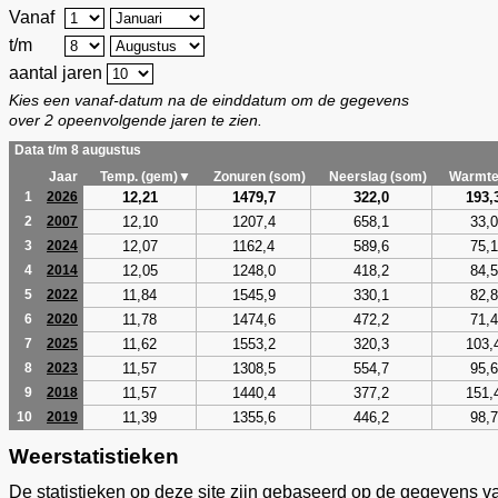
Vanaf
t/m
aantal jaren
Kies een vanaf-datum na de einddatum om de gegevens
over 2 opeenvolgende jaren te zien.
Data t/m 8 augustus
Jaar
Temp. (gem)▼
Zonuren (som)
Neerslag (som)
Warmte
12,21
1479,7
322,0
193,
1
2026
12,10
1207,4
658,1
33,0
2
2007
12,07
1162,4
589,6
75,1
3
2024
12,05
1248,0
418,2
84,5
4
2014
11,84
1545,9
330,1
82,8
5
2022
11,78
1474,6
472,2
71,4
6
2020
11,62
1553,2
320,3
103,
7
2025
11,57
1308,5
554,7
95,6
8
2023
11,57
1440,4
377,2
151,
9
2018
11,39
1355,6
446,2
98,7
10
2019
Weerstatistieken
De statistieken op deze site zijn gebaseerd op de gegevens v