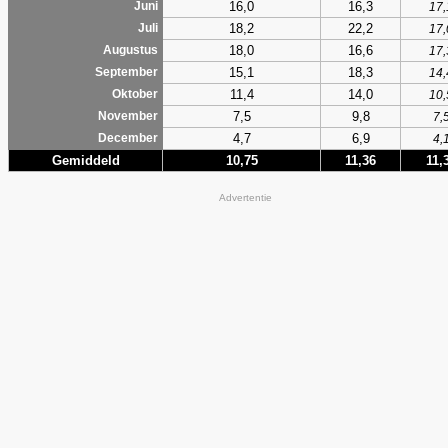
16,0
16,3
Juni
17,
18,2
22,2
Juli
17,
18,0
16,6
Augustus
17,
15,1
18,3
September
14,
11,4
14,0
Oktober
10,
7,5
9,8
November
7,
4,7
6,9
December
4,
Gemiddeld
10,75
11,36
11,
Advertentie