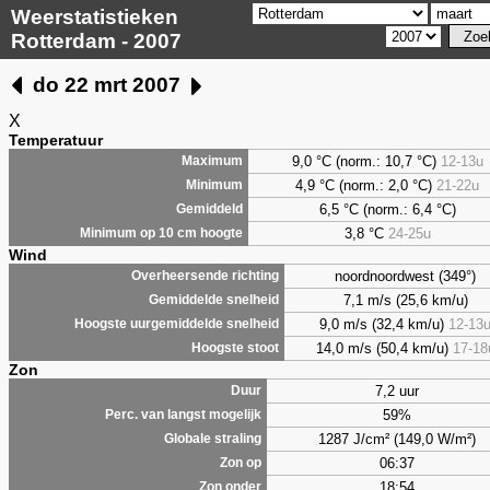
Weerstatistieken
Rotterdam - 2007
do 22 mrt 2007
X
Temperatuur
9,0 °C (norm.: 10,7 °C)
12-13u
Maximum
4,9 °C (norm.: 2,0 °C)
21-22u
Minimum
6,5 °C (norm.: 6,4 °C)
Gemiddeld
3,8 °C
24-25u
Minimum op 10 cm hoogte
Wind
noordnoordwest (349°)
Overheersende richting
7,1 m/s (25,6 km/u)
Gemiddelde snelheid
9,0 m/s (32,4 km/u)
12-13
Hoogste uurgemiddelde snelheid
14,0 m/s (50,4 km/u)
17-18
Hoogste stoot
Zon
7,2 uur
Duur
59%
Perc. van langst mogelijk
1287 J/cm² (149,0 W/m²)
Globale straling
06:37
Zon op
18:54
Zon onder