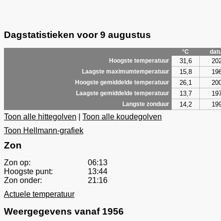
Dagstatistieken voor 9 augustus
°C
dat
31,6
20
Hoogste temperatuur
15,8
19
Laagste maximumtemperatuur
26,1
20
Hoogste gemiddelde temperatuur
13,7
19
Laagste gemiddelde temperatuur
14,2
19
Langste zonduur
Toon alle hittegolven
|
Toon alle koudegolven
Toon Hellmann-grafiek
Zon
Zon op:
06:13
Hoogste punt:
13:44
Zon onder:
21:16
Actuele temperatuur
Weergegevens vanaf 1956