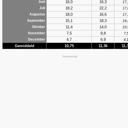
16,0
16,3
Juni
17,
18,2
22,2
Juli
17,
18,0
16,6
Augustus
17,
15,1
18,3
September
14,
11,4
14,0
Oktober
10,
7,5
9,8
November
7,
4,7
6,9
December
4,
Gemiddeld
10,75
11,36
11,
Advertentie