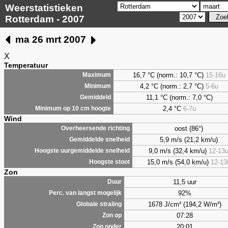
Weerstatistieken
Rotterdam - 2007
ma 26 mrt 2007
X
Temperatuur
16,7 °C (norm.: 10,7 °C)
15-16u
Maximum
4,2
°C (norm.: 2,7 °C)
5-6u
Minimum
11,1 °C (norm.: 7,0 °C)
Gemiddeld
2,4
°C
6-7u
Minimum op 10 cm hoogte
Wind
oost (86°)
Overheersende richting
5,9 m/s (21,2 km/u)
Gemiddelde snelheid
9,0 m/s (32,4 km/u)
12-13
Hoogste uurgemiddelde snelheid
15,0 m/s (54,0 km/u)
12-13
Hoogste stoot
Zon
11,5 uur
Duur
92%
Perc. van langst mogelijk
1678 J/cm² (194,2 W/m²)
Globale straling
07:28
Zon op
20:01
Zon onder