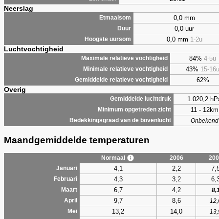
Neerslag
0,0 mm
Etmaalsom
0,0 uur
Duur
0,0 mm
1-2u
Hoogste uursom
Luchtvochtigheid
84%
4-5u
Maximale relatieve vochtigheid
43%
15-16
Minimale relatieve vochtigheid
62%
Gemiddelde relatieve vochtigheid
Overig
1.020,2 hP
Gemiddelde luchtdruk
11 - 12km
Minimum opgetreden zicht
Bedekkingsgraad van de bovenlucht
Onbekend
Maandgemiddelde temperaturen
Normaal
2006
200
4,1
2,2
7,
Januari
4,3
3,2
6,
Februari
6,7
4,2
Maart
8,
9,7
8,6
April
12,
13,2
14,0
Mei
13,