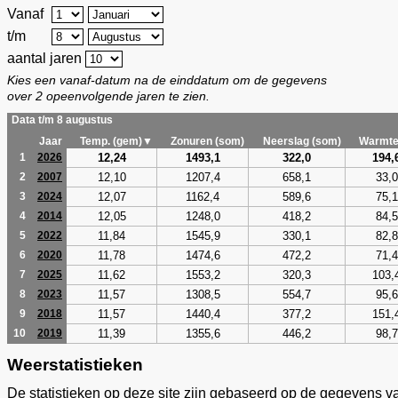
Vanaf
t/m
aantal jaren
Kies een vanaf-datum na de einddatum om de gegevens
over 2 opeenvolgende jaren te zien.
Data t/m 8 augustus
Jaar
Temp. (gem)▼
Zonuren (som)
Neerslag (som)
Warmte
12,24
1493,1
322,0
194,
1
2026
12,10
1207,4
658,1
33,0
2
2007
12,07
1162,4
589,6
75,1
3
2024
12,05
1248,0
418,2
84,5
4
2014
11,84
1545,9
330,1
82,8
5
2022
11,78
1474,6
472,2
71,4
6
2020
11,62
1553,2
320,3
103,
7
2025
11,57
1308,5
554,7
95,6
8
2023
11,57
1440,4
377,2
151,
9
2018
11,39
1355,6
446,2
98,7
10
2019
Weerstatistieken
De statistieken op deze site zijn gebaseerd op de gegevens v