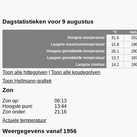
Dagstatistieken voor 9 augustus
°C
dat
31,6
20
Hoogste temperatuur
15,8
19
Laagste maximumtemperatuur
26,1
20
Hoogste gemiddelde temperatuur
13,7
19
Laagste gemiddelde temperatuur
14,2
19
Langste zonduur
Toon alle hittegolven
|
Toon alle koudegolven
Toon Hellmann-grafiek
Zon
Zon op:
06:13
Hoogste punt:
13:44
Zon onder:
21:16
Actuele temperatuur
Weergegevens vanaf 1956