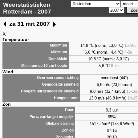
Weerstatistieken
Rotterdam - 2007
za 31 mrt 2007
X
Temperatuur
14,8 °C (norm.: 13,0 °C)
15-16u
Maximum
6,6
°C (norm.: 4,4 °C)
4-5u
Minimum
10,8 °C (norm.: 8,9 °C)
Gemiddeld
5,6
°C
6-7u
Minimum op 10 cm hoogte
Wind
noordoost (44°)
Overheersende richting
6,6 m/s (23,8 km/u)
Gemiddelde snelheid
9,0 m/s (32,4 km/u)
15-16
Hoogste uurgemiddelde snelheid
13,0 m/s (46,8 km/u)
14-15
Hoogste stoot
Zon
8,3 uur
Duur
65%
Perc. van langst mogelijk
1517 J/cm² (175,6 W/m²)
Globale straling
07:16
Zon op
20:10
Zon onder