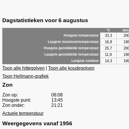
Dagstatistieken voor 6 augustus
°C
dat
33,3
20
Hoogste temperatuur
16,8
19
Laagste maximumtemperatuur
25,7
20
Hoogste gemiddelde temperatuur
11,8
19
Laagste gemiddelde temperatuur
14,3
19
Langste zonduur
Toon alle hittegolven
|
Toon alle koudegolven
Toon Hellmann-grafiek
Zon
Zon op:
06:08
Hoogste punt:
13:45
Zon onder:
21:21
Actuele temperatuur
Weergegevens vanaf 1956