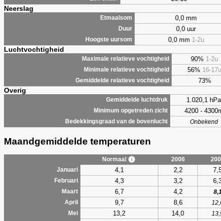
Neerslag
0,0 mm
Etmaalsom
0,0 uur
Duur
0,0 mm
1-2u
Hoogste uursom
Luchtvochtigheid
90%
1-2u
Maximale relatieve vochtigheid
56%
16-17
Minimale relatieve vochtigheid
73%
Gemiddelde relatieve vochtigheid
Overig
1.020,1 hPa
Gemiddelde luchtdruk
4200 - 4300
Minimum opgetreden zicht
Bedekkingsgraad van de bovenlucht
Onbekend
Maandgemiddelde temperaturen
Normaal
2006
200
4,1
2,2
7,
Januari
4,3
3,2
6,
Februari
6,7
4,2
Maart
8,
9,7
8,6
April
12,
13,2
14,0
Mei
13,