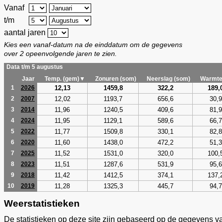
Vanaf
t/m
aantal jaren
Kies een vanaf-datum na de einddatum om de gegevens
over 2 opeenvolgende jaren te zien.
Data t/m 5 augustus
Jaar
Temp. (gem)▼
Zonuren (som)
Neerslag (som)
Warmte
12,13
1459,8
322,2
189,
1
2026
12,02
1193,7
656,6
30,9
2
2007
11,96
1240,5
409,6
81,9
3
2014
11,95
1129,1
589,6
66,7
4
2024
11,77
1509,8
330,1
82,8
5
2022
11,60
1438,0
472,2
51,3
6
2020
11,52
1531,0
320,0
100,
7
2025
11,51
1287,6
531,9
95,6
8
2023
11,42
1412,5
374,1
137,
9
2018
11,28
1325,3
445,7
94,7
10
2019
Weerstatistieken
De statistieken op deze site zijn gebaseerd op de gegevens v