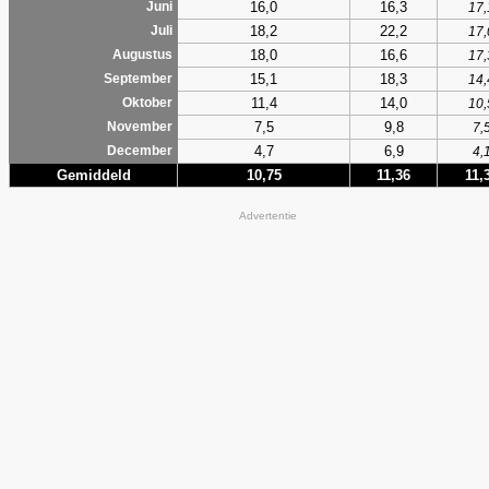
16,0
16,3
Juni
17,
18,2
22,2
Juli
17,
18,0
16,6
Augustus
17,
15,1
18,3
September
14,
11,4
14,0
Oktober
10,
7,5
9,8
November
7,
4,7
6,9
December
4,
Gemiddeld
10,75
11,36
11,
Advertentie